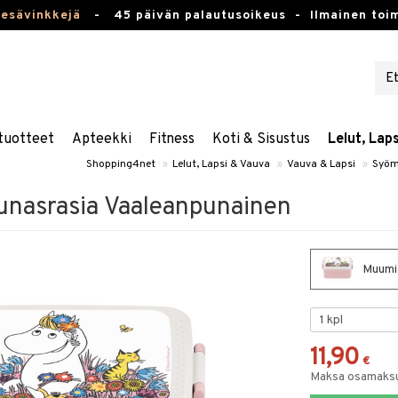
kesävinkkejä
-
45 päivän palautusoikeus -
Ilmainen toim
tuotteet
Apteekki
Fitness
Koti & Sisustus
Lelut, Lap
Shopping4net
»
Lelut, Lapsi & Vauva
»
Vauva & Lapsi
»
Syöm
unasrasia Vaaleanpunainen
Muumi 
11,90
€
Maksa osamaksul