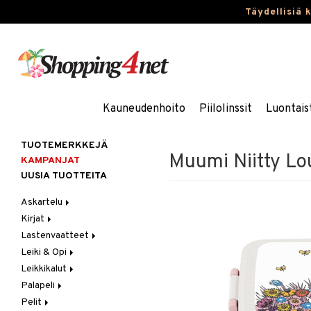
Täydellisiä 
Kauneudenhoito
Piilolinssit
Luontais
TUOTEMERKKEJÄ
Muumi Niitty Lo
KAMPANJAT
UUSIA TUOTTEITA
Askartelu
Kirjat
Askartelumateriaalit
Lastenvaatteet
Askartelusetti
Askartelukirjat
Leiki & Opi
Helmet
Maalauskirjat
Alaosat
Leikkikalut
Koulutarvikkeet
Päiväkirjat
Alusvaatteet & Sukat
Opetuslelut
Leggingsit
Palapeli
Muovailuvaha
Kengät
Oppimispelit
Ajoneuvot
Pelit
Piirrä ja maalaa
Mekot
Soittimet
Eläimet
1000 palaa
Autoradat