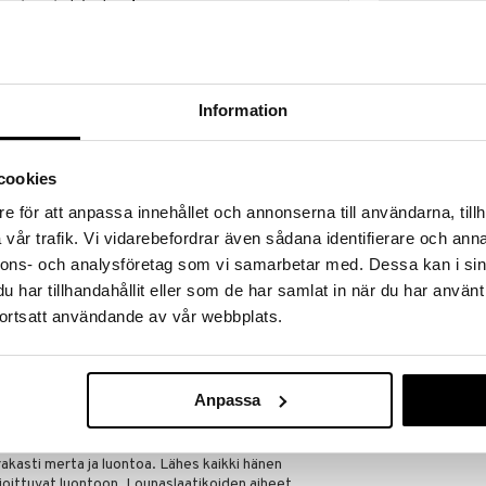
a löydöt kotiin!
isuuteen tehdä löytöjä suuresta ALEstamme. Juuri
mme suuren valikoiman jännittäviä tuotteita
a hinnoilla!
Information
massa 31.8.2026 asti mutta ole nopea -
otteesi voivat päästä loppumaan!
i ale-löydöt »
cookies
e för att anpassa innehållet och annonserna till användarna, tillh
vår trafik. Vi vidarebefordrar även sådana identifierare och anna
Muumi Niitty 
aslaatikko, josta tulee nopeasti suosikki sekä suurten
nnons- och analysföretag som vi samarbetar med. Dessa kan i sin
Vihreä
RÄTT START
har tillhandahållit eller som de har samlat in när du har använt
ksi lokeroa, sekä hyvä kansi, jossa on kiinnikkeet.
11,90
ortsatt användande av vår webbplats.
€
jakajaa vai et, ja kansi voidaan kiristää kahteen eri
olypropeenista, joka on turvallinen käyttää ja
n käyttää mikroaaltouunissa (30 sek 800W) ja pestä
Anpassa
vääksi, piknikille ja myös jääkaapissa ylijääneen
n rakasti merta ja luontoa. Lähes kaikki hänen
joittuvat luontoon. Lounaslaatikoiden aiheet