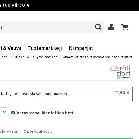
itus yli 50 €
si & Vauva
Tuotemerkkejä
Kampanjat
inen
»
Ruoka- & Säilytyslaatikot
»
Muumi Niitty Lounasrasia Vaaleanpunainen
11,90 €
Niitty Lounasrasia Vaaleanpunainen
Varastossa, lähetetään heti
la alkaen 4 € per kuukausi.