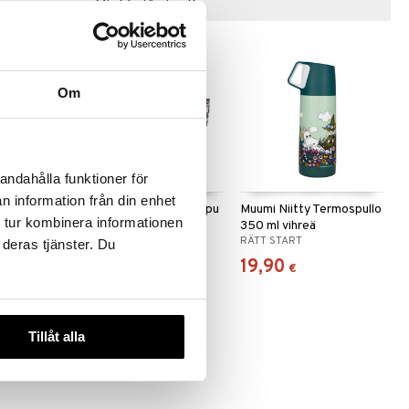
Vinkkejä sinulle
Om
andahålla funktioner för
n information från din enhet
Lounasrasia
Muumi Niitty Ruokalappu
Muumi Niitty Termospullo
 tur kombinera informationen
hihalla
350 ml vihreä
RÄTT START
RÄTT START
 deras tjänster. Du
13,90
19,90
€
€
Tillåt alla