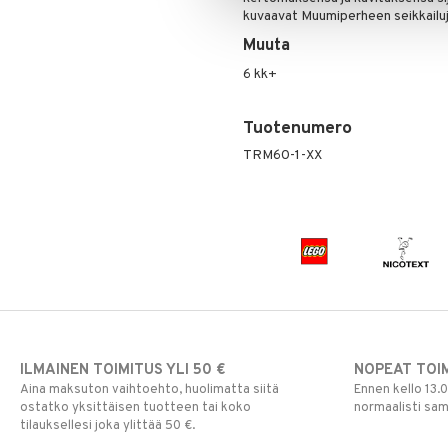
kuvaavat Muumiperheen seikkailuj
Muuta
6 kk+
Tuotenumero
TRM60-1-XX
ILMAINEN TOIMITUS YLI 50 €
NOPEAT TOI
Aina maksuton vaihtoehto, huolimatta siitä
Ennen kello 13.
ostatko yksittäisen tuotteen tai koko
normaalisti sa
tilauksellesi joka ylittää 50 €.