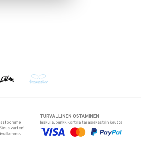
TURVALLINEN OSTAMINEN
varastoomme
laskulla, pankkikortilla tai asiakastilin kautta
 Sinua varten!
sivuillamme.