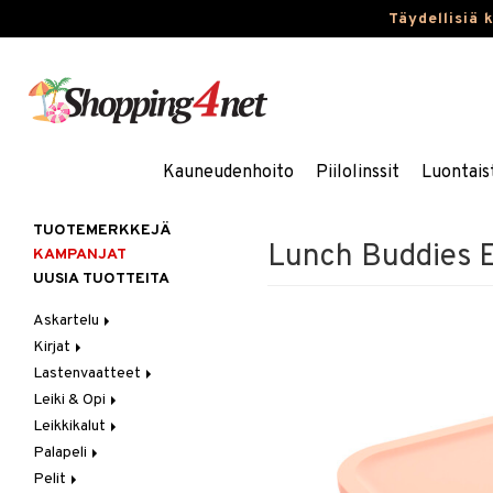
Täydellisiä 
Kauneudenhoito
Piilolinssit
Luontais
TUOTEMERKKEJÄ
Lunch Buddies E
KAMPANJAT
UUSIA TUOTTEITA
Askartelu
Kirjat
Askartelumateriaalit
Lastenvaatteet
Askartelusetti
Askartelukirjat
Leiki & Opi
Helmet
Maalauskirjat
Alaosat
Leikkikalut
Koulutarvikkeet
Päiväkirjat
Alusvaatteet & Sukat
Opetuslelut
Leggingsit
Palapeli
Muovailuvaha
Kengät
Oppimispelit
Ajoneuvot
Pelit
Piirrä ja maalaa
Mekot
Soittimet
Eläimet
1000 palaa
Autoradat