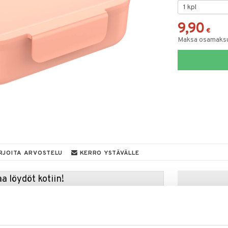
9,90
€
Maksa osamaksul
RJOITA ARVOSTELU
KERRO YSTÄVÄLLE
a löydöt kotiin!
isuuteen tehdä löytöjä suuresta ALEstamme. Juuri
mme suuren valikoiman jännittäviä tuotteita
a hinnoilla!