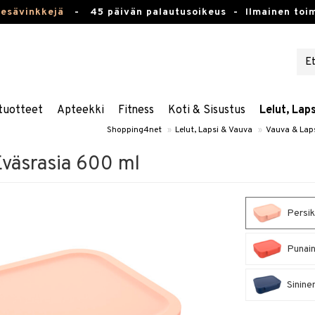
kesävinkkejä
-
45 päivän palautusoikeus -
Ilmainen toim
tuotteet
Apteekki
Fitness
Koti & Sisustus
Lelut, Lap
Shopping4net
»
Lelut, Lapsi & Vauva
»
Vauva & Lap
väsrasia 600 ml
Persik
Punain
Sinine