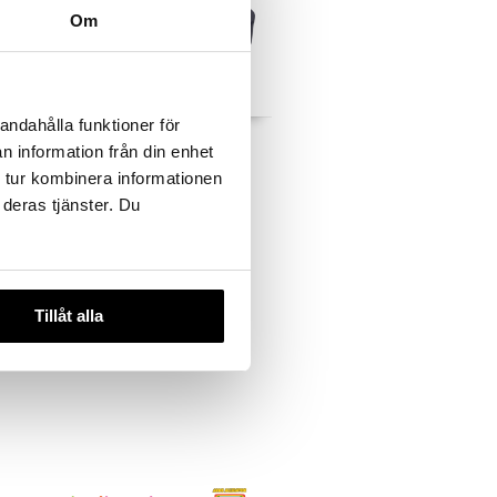
Om
 useana
htona
andahålla funktioner för
s
Lunch Buddies Lion
n information från din enhet
00 ml
Eväslaatikko
VALIANT
 tur kombinera informationen
10,91
 deras tjänster. Du
€
Tillåt alla