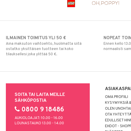
ILMAINEN TOIMITUS YLI 50 €
NOPEAT TOI
Aina maksuton vaihtoehto, huolimatta siitä
Ennen kello 13.
ostatko yksittäisen tuotteen tai koko
normaalisti sa
tilauksellesi joka ylittää 50 €.
ASIAKASPA
SOITA TAI LAITA MEILLE
OMA PROFIILI
SÄHKÖPOSTIA
KYSYMYKSIÄ &
0800 9 18486
OLEN UNOHTAN
OTA YHTEYTT
AUKIOLOAJAT: 10.00 - 16.00
EDULLISET HI
LOUNASTAUKO 13.00 - 14.00
EHDOT - SHOP