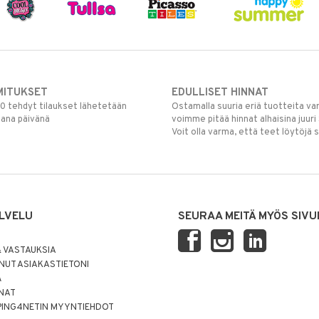
MITUKSET
EDULLISET HINNAT
00 tehdyt tilaukset lähetetään
Ostamalla suuria eriä tuotteita 
mana päivänä
voimme pitää hinnat alhaisina juuri
Voit olla varma, että teet löytöjä 
LVELU
SEURAA MEITÄ MYÖS SIVU
 VASTAUKSIA
UT ASIAKASTIETONI
Ä
NNAT
PING4NETIN MYYNTIEHDOT