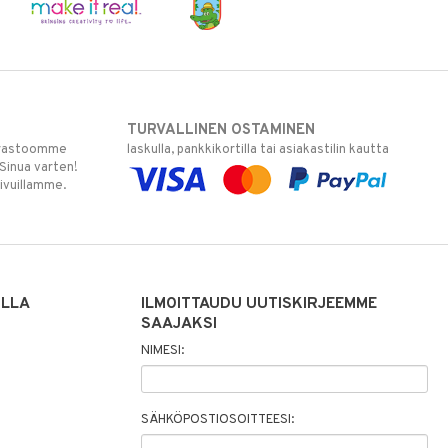
TURVALLINEN OSTAMINEN
varastoomme
laskulla, pankkikortilla tai asiakastilin kautta
 Sinua varten!
sivuillamme.
ILLA
ILMOITTAUDU UUTISKIRJEEMME
SAAJAKSI
NIMESI:
SÄHKÖPOSTIOSOITTEESI: