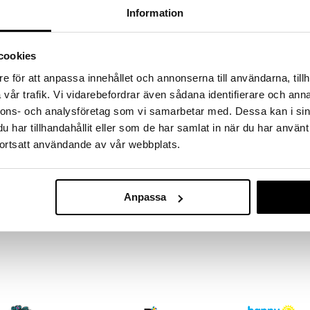
massa 31.8.2026 asti mutta ole nopea -
Information
otteesi voivat päästä loppumaan!
i ale-löydöt »
Saatavana
cookies
vaihtoe
e för att anpassa innehållet och annonserna till användarna, tillh
Lunch Buddie
änä Lunch Buddiesilta, tilavuus 600 ml
vår trafik. Vi vidarebefordrar även sådana identifierare och anna
Juomapullo 6
VALIANT
nnons- och analysföretag som vi samarbetar med. Dessa kan i sin
sia on valmistettu muovista ja siinä on yksi suuri
 jotta voit pitää kaksi erillistä annosta. Sulkeutuu
9,90
har tillhandahållit eller som de har samlat in när du har använt
€
linen lounaan tai välipalan pakkaamiseen.
ortsatt användande av vår webbplats.
Anpassa