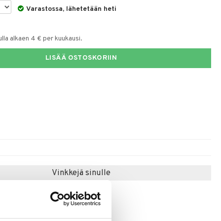
Varastossa, lähetetään heti
la alkaen 4 € per kuukausi.
LISÄÄ OSTOSKORIIN
Vinkkejä sinulle