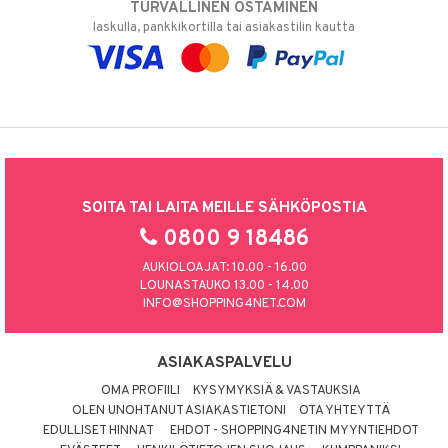
TURVALLINEN OSTAMINEN
laskulla, pankkikortilla tai asiakastilin kautta
SOITA TAI LAITA MEILLE SÄHKÖPOSTIA
0800 9 18486
AUKIOLOAJAT: 10.00 - 16.00
LOUNASTAUKO 13.00 - 14.00
INFO@SHOPPING4NET.COM
ASIAKASPALVELU
OMA PROFIILI
KYSYMYKSIÄ & VASTAUKSIA
OLEN UNOHTANUT ASIAKASTIETONI
OTA YHTEYTTÄ
EDULLISET HINNAT
EHDOT - SHOPPING4NETIN MYYNTIEHDOT