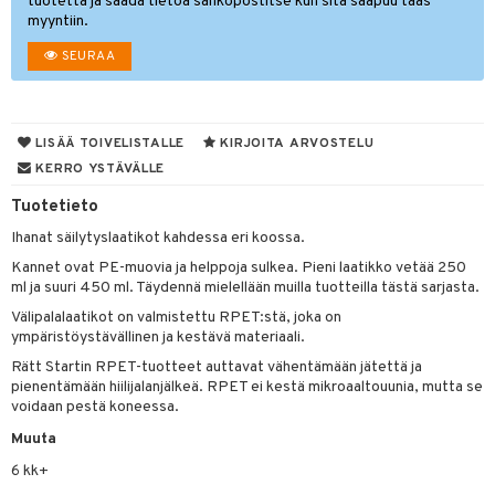
tuotetta ja saada tietoa sähköpostitse kun sitä saapuu taas
myyntiin.
O Minecraft
entarvikkeita
gyn vaatteet
ipullot & Tarvikkeet
gformers
blarna
taleikit
elut
SEURAA
GO Ninjago
ens Barn
keet
ikat
tman
oleikit
neuvot
GO Speed Champions
ållan
kalut
inkolasit
ta
libompa
opelit
iviteettilelut
GO Spidey
ffi Love
LISÄÄ TOIVELISTALLE
KIRJOITA ARVOSTELU
ut ja lakit
ney
ysitterit
isuus
elyvaunut
KERRO YSTÄVÄLLE
O Super Heroes
mintahahmot
starvikkeita
ney Prinsessat
uviltti
ettävät lelut
spalvelu
Tuotetieto
ic
ut
eli
iilit
Ihanat säilytyslaatikot kahdessa eri koossa.
ksiä & vastauksia
ut
zen
ulelut & helistimet
Kannet ovat PE-muovia ja helppoja sulkea. Pieni laatikko vetää 250
tuotetta
ml ja suuri 450 ml. Täydennä mielellään muilla tuotteilla tästä sarjasta.
apussit
mähäkkimies
uvajumppa
Välipalalaatikot on valmistettu RPET:stä, joka on
 verkkokaupasta
ry Potter
ympäristöystävällinen ja kestävä materiaali.
Rätt Startin RPET-tuotteet auttavat vähentämään jätettä ja
lo Kitty
pienentämään hiilijalanjälkeä. RPET ei kestä mikroaaltouunia, mutta se
voidaan pestä koneessa.
.L.
Muuta
mmi Lehmä
6 kk+
le