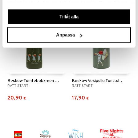
samlat in när du har använt deras tjänster. Du godkänner
våra cookies vid fortsatt användande av vår webbplats.
Tillåt alla
Anpassa
Beskow Tomtebobarnen Termospullo 350 ml
Beskow Vesipullo Tonttulan lapset
RÄTT START
RÄTT START
20,90
17,90
€
€