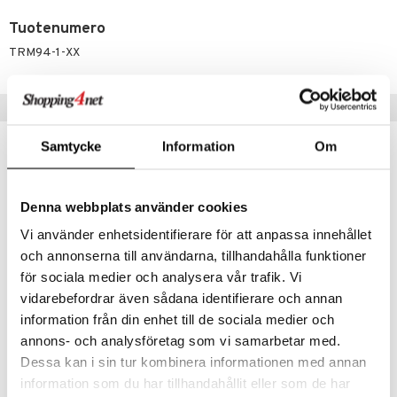
umi
Tuotenumero
TRM94-1-XX
le
 Patrol
Vinkkejä sinulle
pi Pitkätossu
sa Possu
Samtycke
Information
Om
 MASKS
Denna webbplats använder cookies
kemon
Vi använder enhetsidentifierare för att anpassa innehållet
ållan
och annonserna till användarna, tillhandahålla funktioner
er Mario
för sociala medier och analysera vår trafik. Vi
ru & Pesonen
vidarebefordrar även sådana identifierare och annan
information från din enhet till de sociala medier och
Beskow Eväsrasia Tonttulan lapset
Beskow Putte Eväsrasia
annons- och analysföretag som vi samarbetar med.
RÄTT START
RÄTT START
Dessa kan i sin tur kombinera informationen med annan
10,91
12,90
information som du har tillhandahållit eller som de har
€
€