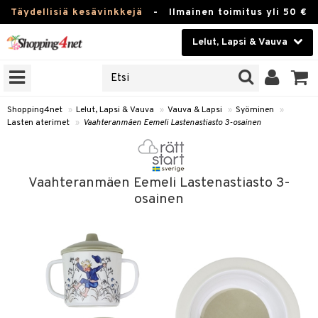
Täydellisiä kesävinkkejä
-
Ilmainen toimitus yli 50 €
Lelut, Lapsi & Vauva
ERKKEJÄ
Kauneudenhoito
JAT
UOTTEITA
Piilolinssit
Shopping4net
»
Lelut, Lapsi & Vauva
»
Vauva & Lapsi
»
Syöminen
»
Lasten aterimet
»
Vaahteranmäen Eemeli Lastenastiasto 3-osainen
Luontaistuotteet
u
Apteekki
lumateriaalit
Vaahteranmäen Eemeli Lastenastiasto 3-
atteet
lusetti
lukirjat
Fitness
osainen
pi
kirjat
t
Koti & Sisustus
gingsit
ut
rvikkeet
rjat
atteet & Sukat
lelut
Lelut, Lapsi & Vauva
luvaha
pelit
vot
Tuotemerkkejä
oradat
ja maalaa
et
t
alaa
Kampanjat
ot
 Real
Lapsi
otteet
it
lentereita
alaa
elit