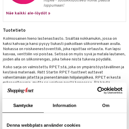
nopea - suosikkituotteesi voivat päästä
loppumaan!
umi
Näe kaikki ale-löydöt »
le
 Patrol
Tuotetieto
pi Pitkätossu
Kolmiosainen hieno lastenastiasto. Sisältää nokkamukin, jossa on
kaksi kahvaa ja kansi pysyy tiukasti paikoillaan silikonirenkaan avulla.
sa Possu
Nokassa on roiskeenestoventtiili, joka rajoittaa virtausta. Kun lapsi
kasvaa, venttiilin voi poistaa. Setissä on myös syvä ja matala lautanen,
 MASKS
joiden alla on silikonirengas, joka tekee niistä tukevia pöydällä.
kemon
Koko sarja on valmistettu RPET:stä, joka on ympäristöystävällinen ja
kestävä materiaali. Rätt Startin RPET-tuotteet auttavat
ållan
vähentämään jätettä ja pienentämään hiilijalanjälkeä. RPET ei kestä
mikroaaltouunia, mutta se voidaan pestä koneessa. Älä käytä
er Mario
hankaavia aineita tai teräviä esineitä, sillä ne voivat vahingoittaa
pintaa.
ru & Pesonen
Muuta
Samtycke
Information
Om
6 kk+
Tuotenumero
Denna webbplats använder cookies