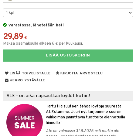
O Minecraft
entarvikkeita
gyn vaatteet
ipullot & Tarvikkeet
gformers
blarna
taleikit
elut
GO Ninjago
ens Barn
keet
ikat
tman
oleikit
neuvot
Varastossa, lähetetään heti
GO Speed Champions
ållan
kalut
inkolasit
ta
libompa
opelit
iviteettilelut
29,89
GO Spidey
€
ffi Love
ut ja lakit
ney
ysitterit
isuus
elyvaunut
Maksa osamaksulla alkaen 6 € per kuukausi.
O Super Heroes
mintahahmot
starvikkeita
ney Prinsessat
uviltti
ettävät lelut
LISÄÄ OSTOSKORIIN
spalvelu
ic
ut
eli
iilit
ksiä & vastauksia
ut
zen
ulelut & helistimet
LISÄÄ TOIVELISTALLE
KIRJOITA ARVOSTELU
tuotetta
KERRO YSTÄVÄLLE
apussit
mähäkkimies
uvajumppa
 verkkokaupasta
ry Potter
ALE - on aika napsauttaa löydöt kotiin!
lo Kitty
Tartu tilaisuuteen tehdä löytöjä suuresta
ALEstamme. Juuri nyt tarjoamme suuren
.L.
valikoiman jännittäviä tuotteita alennetuilla
hinnoilla!
mmi Lehmä
Ale on voimassa 31.8.2026 asti mutta ole
le