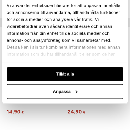
TRR38-1-XX
Vi använder enhetsidentifierare för att anpassa innehållet
och annonserna till användarna, tillhandahålla funktioner
för sociala medier och analysera vår trafik. Vi
Vinkkejä sinulle
vidarebefordrar även sådana identifierare och annan
information från din enhet till de sociala medier och
annons- och analysföretag som vi samarbetar med.
Dessa kan i sin tur kombinera informationen med annan
information som du har tillhandahållit eller som de har
samlat in när du har använt deras tjänster. Du godkänner
våra cookies vid fortsatt användande av vår webbplats.
Tillåt alla
Anpassa
Emil i Lönneberga Ruokalaput 2 kpl
Vaahteranmäen Eemeli Keräilykupit 4 kpl
RÄTT START
RÄTT START
14,90
24,90
€
€