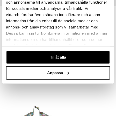
Vinkkejä sinulle
och annonserna till användarna, tillhandahålla funktioner
för sociala medier och analysera vår trafik. Vi
vidarebefordrar även sådana identifierare och annan
information från din enhet till de sociala medier och
annons- och analysföretag som vi samarbetar med.
Dessa kan i sin tur kombinera informationen med annan
information som du har tillhandahållit eller som de har
samlat in när du har använt deras tjänster. Du godkänner
våra cookies vid fortsatt användande av vår webbplats.
Tillåt alla
Muumi Lastenastiasto 3-osainen
Muumi Niitty Lounasrasia Vihreä
RÄTT START
RÄTT START
Anpassa
29,90
11,90
€
€