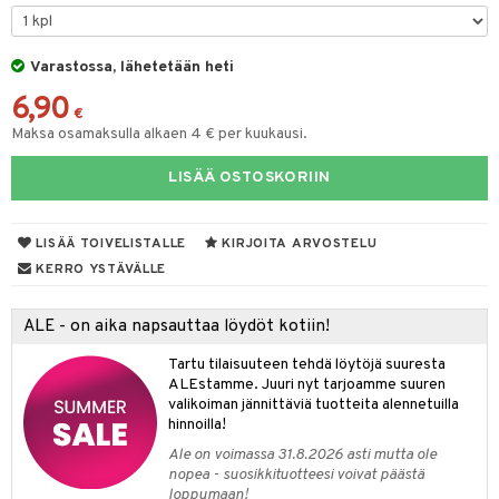
O Minecraft
entarvikkeita
gyn vaatteet
ipullot & Tarvikkeet
gformers
blarna
taleikit
elut
GO Ninjago
ens Barn
Varastossa, lähetetään heti
keet
ikat
tman
oleikit
neuvot
6,90
GO Speed Champions
ållan
kalut
inkolasit
ta
libompa
opelit
iviteettilelut
€
Maksa osamaksulla alkaen 4 € per kuukausi.
GO Spidey
ffi Love
ut ja lakit
ney
ysitterit
isuus
elyvaunut
LISÄÄ OSTOSKORIIN
O Super Heroes
mintahahmot
starvikkeita
ney Prinsessat
uviltti
ettävät lelut
spalvelu
ic
ut
eli
iilit
LISÄÄ TOIVELISTALLE
KIRJOITA ARVOSTELU
ksiä & vastauksia
ut
zen
ulelut & helistimet
KERRO YSTÄVÄLLE
tuotetta
apussit
mähäkkimies
uvajumppa
ALE - on aika napsauttaa löydöt kotiin!
 verkkokaupasta
ry Potter
Tartu tilaisuuteen tehdä löytöjä suuresta
lo Kitty
ALEstamme. Juuri nyt tarjoamme suuren
valikoiman jännittäviä tuotteita alennetuilla
.L.
hinnoilla!
mmi Lehmä
Ale on voimassa 31.8.2026 asti mutta ole
nopea - suosikkituotteesi voivat päästä
le
loppumaan!