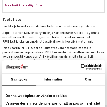
Näe kaikki ale-löydöt »
umi
le
Tuotetieto
 Patrol
Lusikka ja haarukka ruokintaan tai lapsen itsenäiseen syömiseen.
pi Pitkätossu
Sopii tietenkin kaikille ikäryhmille ja kaikenlaiselle ruoalle. Täydennä
mielellään muilla tämän sarjan tuotteilla. Lusikat on valmistettu
sa Possu
RPET:stä, joka on ympäristöystävällinen ja kestävä materiaali.
 MASKS
Rätt Startin RPET-tuotteet auttavat vähentämään jätettä ja
pienentämään hiilijalanjälkeä. RPET ei kestä mikroaaltouunia, mutta se
kemon
voidaan pestä koneessa. Älä käytä hankaavia aineita tai teräviä
esineitä, sillä ne voivat vahingoittaa pintaa.
ållan
Muuta
er Mario
6 kk+
Samtycke
Information
Om
ru & Pesonen
Tuotenumero
TRG18-1-XX
Denna webbplats använder cookies
Vi använder enhetsidentifierare för att anpassa innehållet