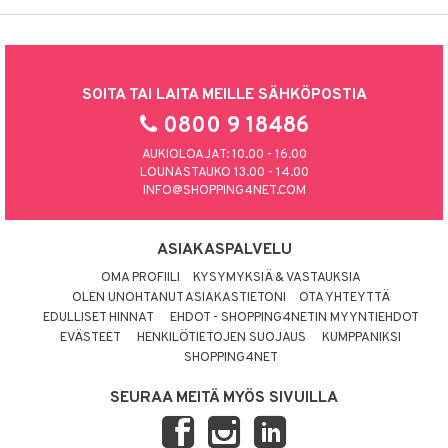
SOITA TAI LAITA MEILLE SÄHKÖPOSTIA
0800 9 18486
AUKIOLOAJAT: 10.00 - 16.00
LOUNASTAUKO 13.00 - 14.00
INFO@SHOPPING4NET.COM
ASIAKASPALVELU
OMA PROFIILI
KYSYMYKSIÄ & VASTAUKSIA
OLEN UNOHTANUT ASIAKASTIETONI
OTA YHTEYTTÄ
EDULLISET HINNAT
EHDOT - SHOPPING4NETIN MYYNTIEHDOT
EVÄSTEET
HENKILÖTIETOJEN SUOJAUS
KUMPPANIKSI
SHOPPING4NET
SEURAA MEITÄ MYÖS SIVUILLA