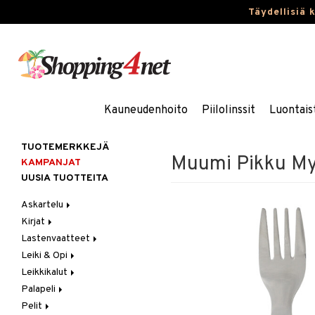
Täydellisiä 
Kauneudenhoito
Piilolinssit
Luontais
TUOTEMERKKEJÄ
Muumi Pikku My
KAMPANJAT
UUSIA TUOTTEITA
Askartelu
Kirjat
Askartelumateriaalit
Lastenvaatteet
Askartelusetti
Askartelukirjat
Leiki & Opi
Helmet
Maalauskirjat
Alaosat
Leikkikalut
Koulutarvikkeet
Päiväkirjat
Alusvaatteet & Sukat
Opetuslelut
Leggingsit
Palapeli
Muovailuvaha
Kengät
Oppimispelit
Ajoneuvot
Pelit
Piirrä ja maalaa
Mekot
Soittimet
Eläimet
1000 palaa
Autoradat