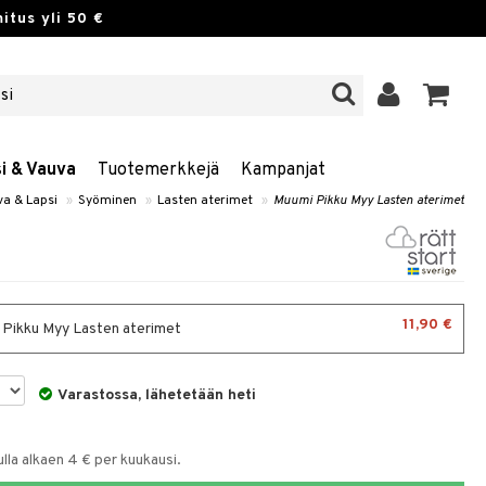
itus yli 50 €
si & Vauva
Tuotemerkkejä
Kampanjat
a & Lapsi
»
Syöminen
»
Lasten aterimet
»
Muumi Pikku Myy Lasten aterimet
11,90 €
Pikku Myy Lasten aterimet
Varastossa, lähetetään heti
la alkaen 4 € per kuukausi.