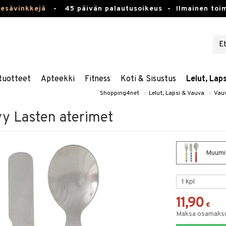
kesävinkkejä
-
45 päivän palautusoikeus -
Ilmainen toim
tuotteet
Apteekki
Fitness
Koti & Sisustus
Lelut, Lap
Shopping4net
»
Lelut, Lapsi & Vauva
»
Vauv
y Lasten aterimet
Muumi 
11,90
€
Maksa osamaksul