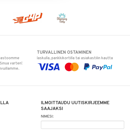
TURVALLINEN OSTAMINEN
varastoomme
laskulla, pankkikortilla tai asiakastilin kautta
 Sinua varten!
sivuillamme.
ILLA
ILMOITTAUDU UUTISKIRJEEMME
SAAJAKSI
NIMESI: