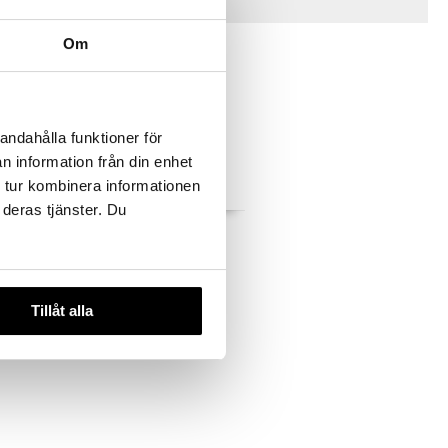
Vinkkejä sinulle
Om
andahålla funktioner för
n information från din enhet
 tur kombinera informationen
 deras tjänster. Du
stiasto 3
Muumi Lastenaterimet
RÄTT START
10,91
€
Tillåt alla