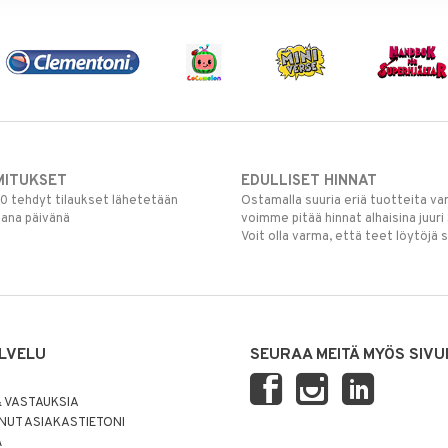
MITUKSET
EDULLISET HINNAT
00 tehdyt tilaukset lähetetään
Ostamalla suuria eriä tuotteita 
mana päivänä
voimme pitää hinnat alhaisina juuri
Voit olla varma, että teet löytöjä 
LVELU
SEURAA MEITÄ MYÖS SIVU
 VASTAUKSIA
UT ASIAKASTIETONI
Ä