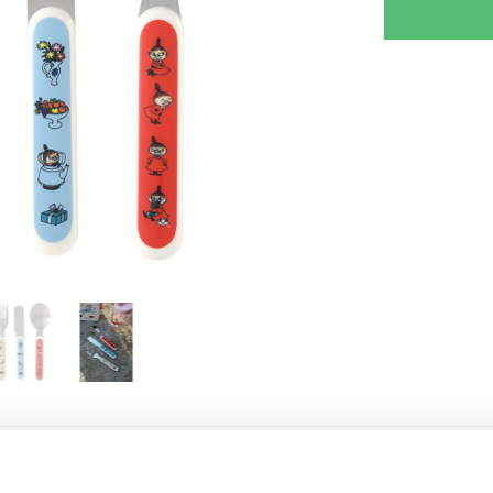
RJOITA ARVOSTELU
KERRO YSTÄVÄLLE