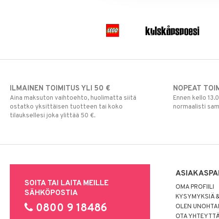
ILMAINEN TOIMITUS YLI 50 €
NOPEAT TOI
Aina maksuton vaihtoehto, huolimatta siitä
Ennen kello 13.
ostatko yksittäisen tuotteen tai koko
normaalisti sa
tilauksellesi joka ylittää 50 €.
ASIAKASPA
SOITA TAI LAITA MEILLE
OMA PROFIILI
SÄHKÖPOSTIA
KYSYMYKSIÄ &
0800 9 18486
OLEN UNOHTAN
OTA YHTEYTT