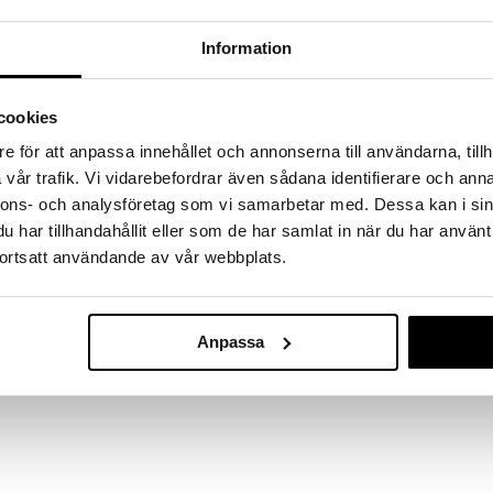
a löydöt kotiin!
isuuteen tehdä löytöjä suuresta ALEstamme. Juuri
Information
mme suuren valikoiman jännittäviä tuotteita
a hinnoilla!
cookies
massa 31.8.2026 asti mutta ole nopea -
otteesi voivat päästä loppumaan!
e för att anpassa innehållet och annonserna till användarna, tillh
i ale-löydöt »
vår trafik. Vi vidarebefordrar även sådana identifierare och anna
nnons- och analysföretag som vi samarbetar med. Dessa kan i sin
har tillhandahållit eller som de har samlat in när du har använt
Muumi Lastena
ortsatt användande av vår webbplats.
uovista ja ruostumattomasta teräksestä. Veitsi,
osaa
ieniin käsiin ja suihin. Toimitetaan kauniissa ja
RÄTT START
sa.
29,90
€
Anpassa