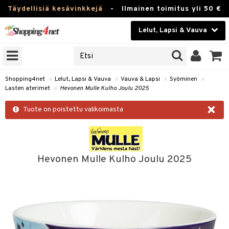
Täydellisiä kesävinkkejä
-
Ilmainen toimitus yli 50 €
Lelut, Lapsi & Vauva
ERKKEJÄ
Kauneudenhoito
JAT
UOTTEITA
Piilolinssit
Shopping4net
»
Lelut, Lapsi & Vauva
»
Vauva & Lapsi
»
Syöminen
»
Lasten aterimet
»
Hevonen Mulle Kulho Joulu 2025
Luontaistuotteet
u
×
Tuote on poistettu valikoimasta
Apteekki
lumateriaalit
atteet
lusetti
lukirjat
Fitness
pi
kirjat
t
Koti & Sisustus
Hevonen Mulle Kulho Joulu 2025
gingsit
ut
rvikkeet
rjat
atteet & Sukat
lelut
Lelut, Lapsi & Vauva
luvaha
pelit
vot
Tuotemerkkejä
oradat
ja maalaa
et
t
alaa
Kampanjat
ot
 Real
Lapsi
otteet
it
lentereita
alaa
elit