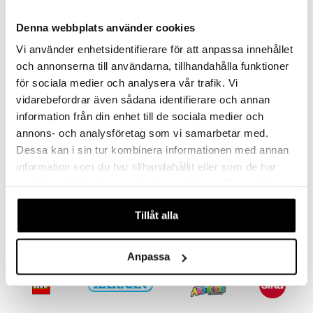
umi
Denna webbplats använder cookies
le
Vi använder enhetsidentifierare för att anpassa innehållet
och annonserna till användarna, tillhandahålla funktioner
 Patrol
för sociala medier och analysera vår trafik. Vi
pi Pitkätossu
vidarebefordrar även sådana identifierare och annan
sa Possu
information från din enhet till de sociala medier och
annons- och analysföretag som vi samarbetar med.
 MASKS
Dessa kan i sin tur kombinera informationen med annan
Hevonen Mulle Kulho
Hevonen Mulle Kulho Ympyrät 3,5 dl
kemon
information som du har tillhandahållit eller som de har
MULLE
MULLE
samlat in när du har använt deras tjänster. Du godkänner
ållan
våra cookies vid fortsatt användande av vår webbplats.
9,90
9,90
€
€
er Mario
Tillåt alla
ru & Pesonen
Anpassa