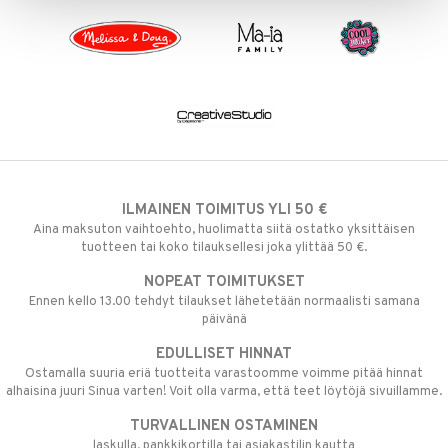
ILMAINEN TOIMITUS YLI 50 €
Aina maksuton vaihtoehto, huolimatta siitä ostatko yksittäisen
tuotteen tai koko tilauksellesi joka ylittää 50 €.
NOPEAT TOIMITUKSET
Ennen kello 13.00 tehdyt tilaukset lähetetään normaalisti samana
päivänä
EDULLISET HINNAT
Ostamalla suuria eriä tuotteita varastoomme voimme pitää hinnat
alhaisina juuri Sinua varten! Voit olla varma, että teet löytöjä sivuillamme.
TURVALLINEN OSTAMINEN
laskulla, pankkikortilla tai asiakastilin kautta