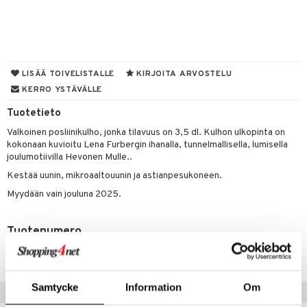
O Minecraft
entarvikkeita
gyn vaatteet
ipullot & Tarvikkeet
gformers
blarna
taleikit
elut
GO Ninjago
ens Barn
keet
ikat
tman
oleikit
neuvot
GO Speed Champions
ållan
kalut
inkolasit
ta
libompa
opelit
iviteettilelut
LISÄÄ TOIVELISTALLE
KIRJOITA ARVOSTELU
GO Spidey
ffi Love
KERRO YSTÄVÄLLE
ut ja lakit
ney
ysitterit
isuus
elyvaunut
O Super Heroes
mintahahmot
Tuotetieto
starvikkeita
ney Prinsessat
uviltti
ettävät lelut
spalvelu
Valkoinen posliinikulho, jonka tilavuus on 3,5 dl. Kulhon ulkopinta on
ic
ut
eli
iilit
kokonaan kuvioitu Lena Furbergin ihanalla, tunnelmallisella, lumisella
ksiä & vastauksia
joulumotiivilla Hevonen Mulle..
ut
zen
ulelut & helistimet
Kestää uunin, mikroaaltouunin ja astianpesukoneen.
tuotetta
apussit
mähäkkimies
uvajumppa
Myydään vain jouluna 2025.
 verkkokaupasta
ry Potter
Tuotenumero
lo Kitty
TME26-1-XX
.L.
mmi Lehmä
Samtycke
Information
Om
Vinkkejä sinulle
le