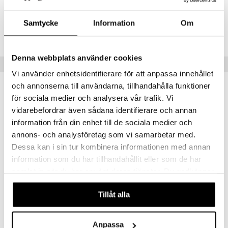
umi
Tuotenumero
Samtycke
Information
Om
le
TDE68-1-B5
 Patrol
Denna webbplats använder cookies
Vinkkejä sinulle
pi Pitkätossu
Vi använder enhetsidentifierare för att anpassa innehållet
sa Possu
och annonserna till användarna, tillhandahålla funktioner
för sociala medier och analysera vår trafik. Vi
 MASKS
vidarebefordrar även sådana identifierare och annan
kemon
information från din enhet till de sociala medier och
annons- och analysföretag som vi samarbetar med.
ållan
Dessa kan i sin tur kombinera informationen med annan
er Mario
information som du har tillhandahållit eller som de har
ru & Pesonen
samlat in när du har använt deras tjänster. Du godkänner
Saatavana useana vaihtoehtona
Saatavana useana vaihtoehtona
våra cookies vid fortsatt användande av vår webbplats.
Design Letters Kahva Mukille
Design Letters Kids Ecozenmugg A-Z
Tillåt alla
DESIGN LETTERS
DESIGN LETTERS
6,90
8,90
€
€
Anpassa