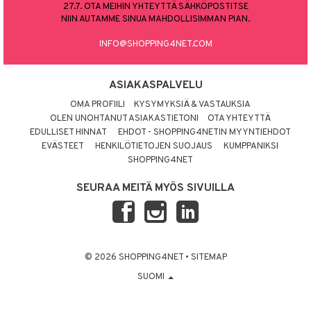
27.7. OTA MEIHIN YHTEYTTÄ SÄHKÖPOSTITSE
NIIN AUTAMME SINUA MAHDOLLISIMMAN PIAN.
INFO@SHOPPING4NET.COM
ASIAKASPALVELU
OMA PROFIILI
KYSYMYKSIÄ & VASTAUKSIA
OLEN UNOHTANUT ASIAKASTIETONI
OTA YHTEYTTÄ
EDULLISET HINNAT
EHDOT - SHOPPING4NETIN MYYNTIEHDOT
EVÄSTEET
HENKILÖTIETOJEN SUOJAUS
KUMPPANIKSI
SHOPPING4NET
SEURAA MEITÄ MYÖS SIVUILLA
© 2026 SHOPPING4NET
•
SITEMAP
SUOMI