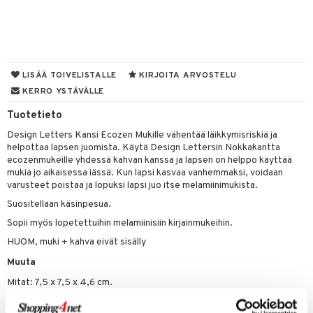
O Minecraft
entarvikkeita
gyn vaatteet
ipullot & Tarvikkeet
gformers
blarna
taleikit
elut
GO Ninjago
ens Barn
keet
ikat
tman
oleikit
neuvot
GO Speed Champions
ållan
kalut
inkolasit
ta
libompa
opelit
iviteettilelut
LISÄÄ TOIVELISTALLE
KIRJOITA ARVOSTELU
GO Spidey
ffi Love
KERRO YSTÄVÄLLE
ut ja lakit
ney
ysitterit
isuus
elyvaunut
O Super Heroes
mintahahmot
Tuotetieto
starvikkeita
ney Prinsessat
uviltti
ettävät lelut
spalvelu
Design Letters Kansi Ecozen Mukille vähentää läikkymisriskiä ja
ic
ut
eli
iilit
helpottaa lapsen juomista. Käytä Design Lettersin Nokkakantta
ksiä & vastauksia
ecozenmukeille yhdessä kahvan kanssa ja lapsen on helppo käyttää
ut
zen
ulelut & helistimet
mukia jo aikaisessa iässä. Kun lapsi kasvaa vanhemmaksi, voidaan
tuotetta
varusteet poistaa ja lopuksi lapsi juo itse melamiinimukista.
apussit
mähäkkimies
uvajumppa
Suositellaan käsinpesua.
 verkkokaupasta
ry Potter
Sopii myös lopetettuihin melamiinisiin kirjainmukeihin.
lo Kitty
HUOM, muki + kahva eivät sisälly
.L.
Muuta
Mitat: 7,5 x 7,5 x 4,6 cm.
mmi Lehmä
Materiaali: PP-muiovi silikonirenkaalla, ei sisällä BPA-yhdisteitä.
le