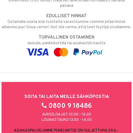
Ennen kello 13.00 tehdyt tilaukset lähetetään normaalisti samana
päivänä
EDULLISET HINNAT
Ostamalla suuria eriä tuotteita varastoomme voimme pitää hinnat
alhaisina juuri Sinua varten! Voit olla varma, että teet löytöjä sivuillamme.
TURVALLINEN OSTAMINEN
laskulla, pankkikortilla tai asiakastilin kautta
SOITA TAI LAITA MEILLE SÄHKÖPOSTIA
0800 9 18486
AUKIOLOAJAT: 10.00 - 16.00
LOUNASTAUKO 13.00 - 14.00
ASIAKASPALVELUMME PUHELIMITSE ON SULJETTUNA 29.6.–