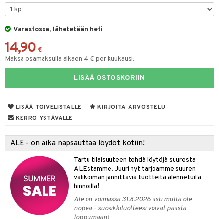
O Minecraft
entarvikkeita
gyn vaatteet
ipullot & Tarvikkeet
gformers
blarna
taleikit
elut
GO Ninjago
ens Barn
Varastossa, lähetetään heti
keet
ikat
tman
oleikit
neuvot
14,90
GO Speed Champions
ållan
kalut
inkolasit
ta
libompa
opelit
iviteettilelut
€
Maksa osamaksulla alkaen 4 € per kuukausi.
GO Spidey
ffi Love
ut ja lakit
ney
ysitterit
isuus
elyvaunut
LISÄÄ OSTOSKORIIN
O Super Heroes
mintahahmot
starvikkeita
ney Prinsessat
uviltti
ettävät lelut
spalvelu
ic
ut
eli
iilit
LISÄÄ TOIVELISTALLE
KIRJOITA ARVOSTELU
ksiä & vastauksia
ut
zen
ulelut & helistimet
KERRO YSTÄVÄLLE
tuotetta
apussit
mähäkkimies
uvajumppa
ALE - on aika napsauttaa löydöt kotiin!
 verkkokaupasta
ry Potter
Tartu tilaisuuteen tehdä löytöjä suuresta
lo Kitty
ALEstamme. Juuri nyt tarjoamme suuren
valikoiman jännittäviä tuotteita alennetuilla
.L.
hinnoilla!
mmi Lehmä
Ale on voimassa 31.8.2026 asti mutta ole
nopea - suosikkituotteesi voivat päästä
le
loppumaan!