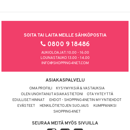
SOITA TAI LAITA MEILLE SÄHKÖPOSTIA
0800 9 18486
AUKIOLOAJAT: 10.00 - 16.00
LOUNASTAUKO 13.00 - 14.00
INFO@SHOPPING4NET.COM
ASIAKASPALVELU
OMA PROFIILI
KYSYMYKSIÄ & VASTAUKSIA
OLEN UNOHTANUT ASIAKASTIETONI
OTA YHTEYTTÄ
EDULLISET HINNAT
EHDOT - SHOPPING4NETIN MYYNTIEHDOT
EVÄSTEET
HENKILÖTIETOJEN SUOJAUS
KUMPPANIKSI
SHOPPING4NET
SEURAA MEITÄ MYÖS SIVUILLA