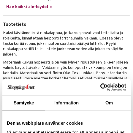
Näe kaikki ale-löydöt »
umi
le
Tuotetieto
 Patrol
Kaksi käytännöllistä ruokalappua, jotka suojaavat vaatteita lialta ja
roiskeilta, kiinnitetään helposti tarranauhalla niskaan. Edessä oleva
pi Pitkätossu
tasku kerää ruoan, joka muuten saattaisi päätyä lattialle. Pyyhi
sa Possu
ruokalappu rätillä tai huuhtele juoksevan veden alla jokaisen käytön
jälkeen.
 MASKS
Materiaali kuivuu nopeasti ja on vain lyhyen ripustuksen jälkeen jälleen
valmis käytettäväksi. Voidaan myös konepestä vaikeampien tahrojen
kemon
kohdalla. Materiaali on sertifioitu Öko-Tex Luokka 1 Baby -standardin
mukaisesti, mikä asettaa korkeat kemialliset vaatimukset sisällölle ja
ållan
varmistaa, että tuote ei sisällä haitallisia aineita.
er Mario
Muuta
ru & Pesonen
6 kk+
Samtycke
Information
Om
Tuotenumero
Denna webbplats använder cookies
TRR39-1-XX
Vi använder enhetsidentifierare för att anpassa innehållet