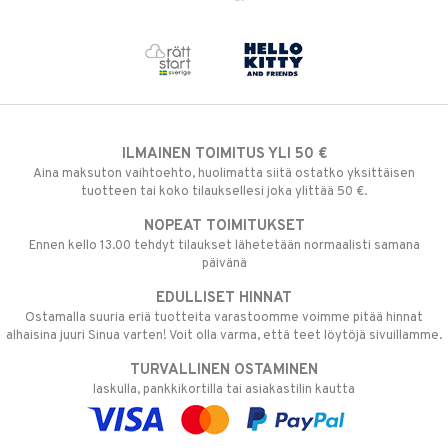
ILMAINEN TOIMITUS YLI 50 €
Aina maksuton vaihtoehto, huolimatta siitä ostatko yksittäisen
tuotteen tai koko tilauksellesi joka ylittää 50 €.
NOPEAT TOIMITUKSET
Ennen kello 13.00 tehdyt tilaukset lähetetään normaalisti samana
päivänä
EDULLISET HINNAT
Ostamalla suuria eriä tuotteita varastoomme voimme pitää hinnat
alhaisina juuri Sinua varten! Voit olla varma, että teet löytöjä sivuillamme.
TURVALLINEN OSTAMINEN
laskulla, pankkikortilla tai asiakastilin kautta