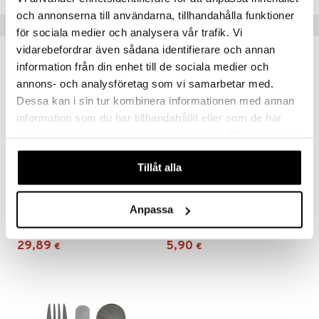
och annonserna till användarna, tillhandahålla funktioner
Vinkkejä sinulle
för sociala medier och analysera vår trafik. Vi
vidarebefordrar även sådana identifierare och annan
information från din enhet till de sociala medier och
annons- och analysföretag som vi samarbetar med.
Dessa kan i sin tur kombinera informationen med annan
information som du har tillhandahållit eller som de har
samlat in när du har använt deras tjänster. Du godkänner
våra cookies vid fortsatt användande av vår webbplats.
Tillåt alla
Saatavana useana vaihtoehtona
Vaahteranmäen Eemeli Lastenastiasto 3-osainen
Vaahteranmäen Eemeli Juomamuki
Anpassa
RÄTT START
RÄTT START
29,89
5,90
€
€