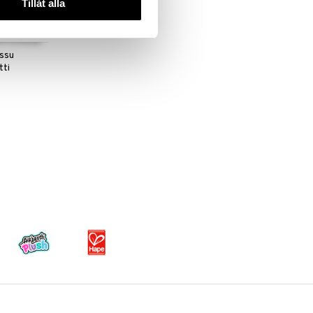
Tillåt alla
ossu
tti