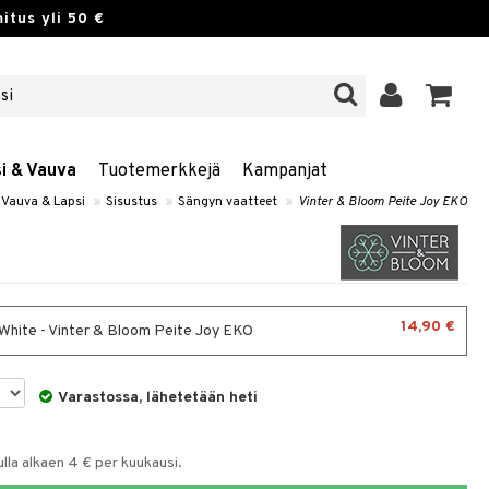
itus yli 50 €
si & Vauva
Tuotemerkkejä
Kampanjat
Vauva & Lapsi
»
Sisustus
»
Sängyn vaatteet
»
Vinter & Bloom Peite Joy EKO
14,90 €
hite - Vinter & Bloom Peite Joy EKO
Varastossa, lähetetään heti
la alkaen 4 € per kuukausi.