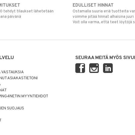
MITUKSET
EDULLISET HINNAT
00 tehdyt tilaukset lähetetään
Ostamalla suuria eriä tuotteita 
mana päivänä
voimme pitää hinnat alhaisina juuri
Voit olla varma, että teet löytöjä 
LVELU
SEURAA MEITÄ MYÖS SIVU
 VASTAUKSIA
UT ASIAKASTIETONI
Ä
NNAT
PING4NETIN MYYNTIEHDOT
JEN SUOJAUS
T