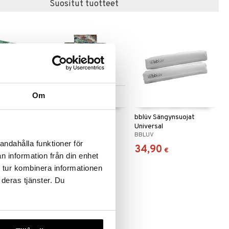
Suositut tuotteet
Saatavana useana
Om
vaihtoehtona
Se pikkuinen Lotta
bblüv Sängynsuojat
nilta
Pussilakanasetti
Universal
RÄTT START
BBLUV
te
andahålla funktioner för
22,90
34,90
alk.
€
€
n information från din enhet
 tur kombinera informationen
 deras tjänster. Du