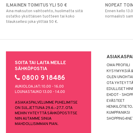
ILMAINEN TOIMITUS YLI 50 €
NOPEAT TOI
Aina maksuton vaihtoehto, huolimatta siitä
Ennen kello 13.
ostatko yksittäisen tuotteen tai koko
normaalisti sa
tilauksellesi joka ylittää 50 €.
ASIAKASPA
SOITA TAI LAITA MEILLE
OMA PROFIILI
SÄHKÖPOSTIA
KYSYMYKSIÄ &
0800 9 18486
OLEN UNOHTAN
OTA YHTEYTT
AUKIOLOAJAT: 10.00 - 16.00
EDULLISET HI
LOUNASTAUKO 13.00 - 14.00
EHDOT - SHOP
EVÄSTEET
ASIAKASPALVELUMME PUHELIMITSE
HENKILÖTIETO
ON SULJETTUNA 29.6.–27.7. OTA
KUMPPANIKSI
MEIHIN YHTEYTTÄ SÄHKÖPOSTITSE
NIIN AUTAMME SINUA
SHOPPING4NE
MAHDOLLISIMMAN PIAN.