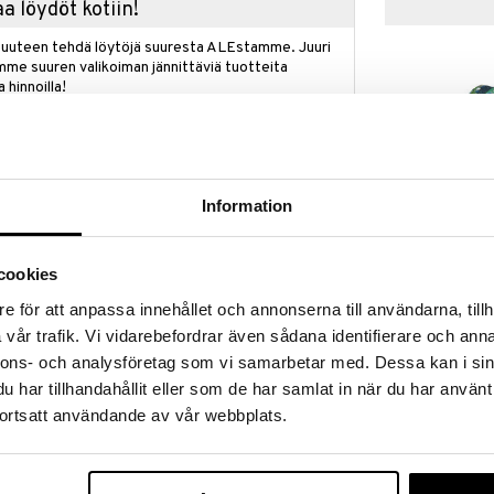
a löydöt kotiin!
isuuteen tehdä löytöjä suuresta ALEstamme. Juuri
mme suuren valikoiman jännittäviä tuotteita
a hinnoilla!
massa 31.8.2026 asti mutta ole nopea -
otteesi voivat päästä loppumaan!
i ale-löydöt »
Information
Lotta
ää löytöä? Outletistamme löydät runsaasti
Bråkmakargata
Hyödynnä tilaisuus tehdä löytöjä, kun
cookies
RÄTT START
reunapehmus
lä.
e för att anpassa innehållet och annonserna till användarna, tillh
39,90
in varastoa riittää!
€
vår trafik. Vi vidarebefordrar även sådana identifierare och anna
nnons- och analysföretag som vi samarbetar med. Dessa kan i sin
har tillhandahållit eller som de har samlat in när du har använt
ortsatt användande av vår webbplats.
n ihanan pehmeää GOTS-sertifioitua ekologistä
eulosta oleva peite on kantattu kauniilla letiteyllä
äpi vuoden sekä kotona että lastenvaunuissa.