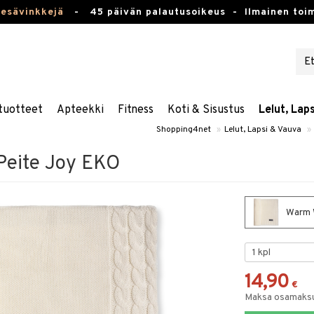
kesävinkkejä
-
45 päivän palautusoikeus -
Ilmainen toim
tuotteet
Apteekki
Fitness
Koti & Sisustus
Lelut, Lap
Shopping4net
»
Lelut, Lapsi & Vauva
»
Peite Joy EKO
Warm W
14,90
€
Maksa osamaksul