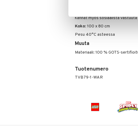
Pehmeä puuvillalanka on mukava ja
Valitsemalla GOTS-sertifioidun ek
kannat myös sosiaalista vastuuta 
Koko
: 100 x 80 cm
Pesu 40°C asteessa
Muuta
Materiaali: 100 % GOTS-sertifioit
Tuotenumero
TVB79-1-WAR