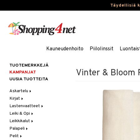
Täydellisiä 
Kauneudenhoito
Piilolinssit
Luontais
TUOTEMERKKEJÄ
Vinter & Bloom 
KAMPANJAT
UUSIA TUOTTEITA
Askartelu
Kirjat
Askartelumateriaalit
Lastenvaatteet
Askartelusetti
Askartelukirjat
Leiki & Opi
Helmet
Maalauskirjat
Alaosat
Leikkikalut
Koulutarvikkeet
Päiväkirjat
Alusvaatteet & Sukat
Opetuslelut
Leggingsit
Palapeli
Muovailuvaha
Kengät
Oppimispelit
Ajoneuvot
Pelit
Piirrä ja maalaa
Mekot
Soittimet
Eläimet
1000 palaa
Autoradat