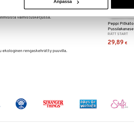
Anpassa
 antaa luonnollisen tunteen.
ologisen puuvillaan pidät huolta ympäristöstä ja
ihmisistä valmistusketjussa.
Peppi Pitkät
Pussilakanase
RÄTT START
29,89
€
u ekologinen rengaskehrätty puuvilla.