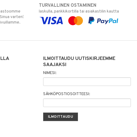
TURVALLINEN OSTAMINEN
varastoomme
laskulla, pankkikortilla tai asiakastilin kautta
 Sinua varten!
sivuillamme.
ILLA
ILMOITTAUDU UUTISKIRJEEMME
SAAJAKSI
NIMESI:
SÄHKÖPOSTIOSOITTEESI: