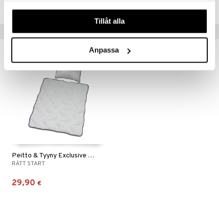
TRS79-1-XX
våra cookies vid fortsatt användande av vår webbplats.
Tillåt alla
Vinkkejä sinulle
Anpassa
Peitto & Tyyny Exclusive Vaunuun/Kehtoon
RÄTT START
29,90
€