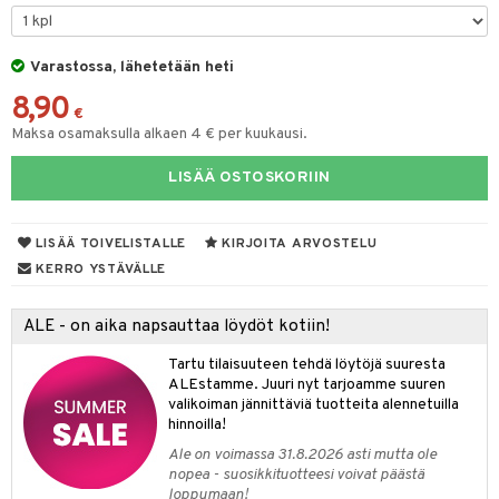
O Minecraft
entarvikkeita
ngyn vaatteet
gformers
blarna
taleikit
elut
GO Ninjago
ens Barn
Varastossa, lähetetään heti
nen
ikat
tman
oleikit
neuvot
8,90
GO Speed Champions
ållan
lalaput
keet
kalut
libompa
opelit
iviteettilelut
€
Maksa osamaksulla alkaen 4 € per kuukausi.
GO Spidey
ffi Love
ten aterimet
inkolasit
ta
ney
elyvaunut
LISÄÄ OSTOSKORIIN
O Super Heroes
mintahahmot
ka- & Säilytyslaatikot
ut ja lakit
ney Prinsessat
ysitterit
isuus
ettävät lelut
ic
tipullot & Tarvikkeet
starvikkeita
eli
uviltti
spalvelu
LISÄÄ TOIVELISTALLE
KIRJOITA ARVOSTELU
ipullot & Tarvikkeet
ut
zen
iilit
KERRO YSTÄVÄLLE
ksiä & vastauksia
ut
mähäkkimies
ulelut & helistimet
tuotetta
ALE - on aika napsauttaa löydöt kotiin!
apussit
ry Potter
uvajumppa
 verkkokaupasta
Tartu tilaisuuteen tehdä löytöjä suuresta
lo Kitty
ALEstamme. Juuri nyt tarjoamme suuren
valikoiman jännittäviä tuotteita alennetuilla
.L.
hinnoilla!
mmi Lehmä
Ale on voimassa 31.8.2026 asti mutta ole
nopea - suosikkituotteesi voivat päästä
le
loppumaan!