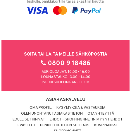
laskulla, pankkikortilla tai asiakastilin kautta
SOITA TAI LAITA MEILLE SÄHKÖPOSTIA
0800 9 18486
AUKIOLOAJAT: 10.00 - 16.00
LOUNASTAUKO 13.00 - 14.00
INFO@SHOPPING4NET.COM
ASIAKASPALVELU
OMA PROFIILI
KYSYMYKSIÄ & VASTAUKSIA
OLEN UNOHTANUT ASIAKASTIETONI
OTA YHTEYTTÄ
EDULLISET HINNAT
EHDOT - SHOPPING4NETIN MYYNTIEHDOT
EVÄSTEET
HENKILÖTIETOJEN SUOJAUS
KUMPPANIKSI