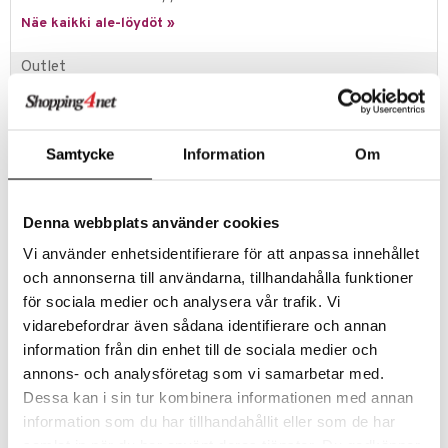
Näe kaikki ale-löydöt »
umi
le
Outlet
 Patrol
Rakastatko sinäkin todella hyvää löytöä? Outletistamme löydät
runsaasti tuotteita alennettuun hintaan. Hyödynnä tilaisuus tehdä
pi Pitkätossu
löytöjä, kun suosikkituotteitasi on vielä jäljellä.
Samtycke
Information
Om
sa Possu
Tarjous on voimassa niin kauan kuin varastoa riittää!
 MASKS
Denna webbplats använder cookies
Tuotetieto
kemon
RättStart Aluslakana EKO Vaunu Valkoinen - EKOLOGINEN tuote Rätt
Vi använder enhetsidentifierare för att anpassa innehållet
Startilta, valmistettu huomioiden henkilöympäristö, meri, järvet ja
ållan
och annonserna till användarna, tillhandahålla funktioner
vedenkulku. Kaikki materiaalit ja tuotteet kokonaisuudessaan on
sertifioitu Eko-Tex Klass 1 Baby mukaan, asettaen korkeat kemialliset
för sociala medier och analysera vår trafik. Vi
er Mario
vaatimukset sisällölle ja taaten, ettei tuote sisällä haitallisia tai
vidarebefordrar även sådana identifierare och annan
allergisoivia aineita. Tekstiilituotteet ovat pehmeitä, viileitä ja
ru & Pesonen
information från din enhet till de sociala medier och
mukavia, antaen lapselle maksimaalisen nukkumamuukavuuden koko
yöksi.
annons- och analysföretag som vi samarbetar med.
Dessa kan i sin tur kombinera informationen med annan
information som du har tillhandahållit eller som de har
Tuotenumero
samlat in när du har använt deras tjänster. Du godkänner