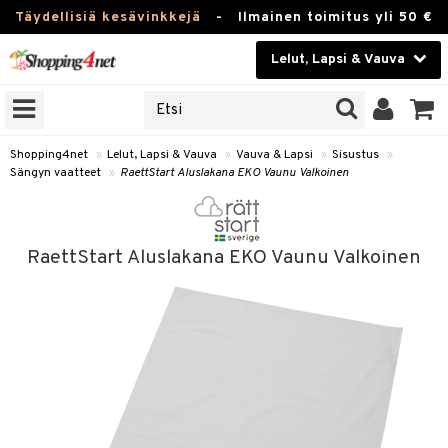
Täydellisiä kesävinkkejä
-
Ilmainen toimitus yli 50 €
Lelut, Lapsi & Vauva
ERKKEJÄ
Kauneudenhoito
JAT
UOTTEITA
Piilolinssit
Shopping4net
»
Lelut, Lapsi & Vauva
»
Vauva & Lapsi
»
Sisustus
»
Sängyn vaatteet
»
RaettStart Aluslakana EKO Vaunu Valkoinen
Luontaistuotteet
u
Apteekki
lumateriaalit
RaettStart Aluslakana EKO Vaunu Valkoinen
atteet
lusetti
lukirjat
Fitness
pi
kirjat
t
Koti & Sisustus
gingsit
ut
rvikkeet
rjat
atteet & Sukat
lelut
Lelut, Lapsi & Vauva
luvaha
pelit
vot
Tuotemerkkejä
oradat
ja maalaa
et
t
alaa
Kampanjat
ot
 Real
Lapsi
otteet
it
lentereita
alaa
elit