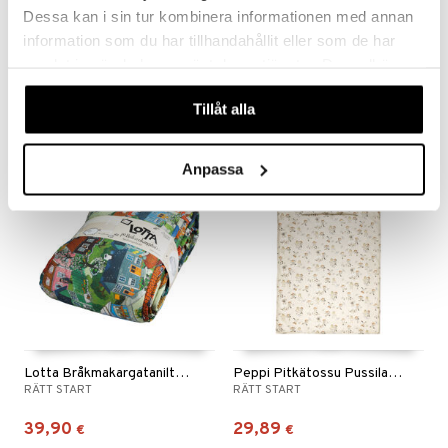
Saatavana useana vaihtoehtona
Dessa kan i sin tur kombinera informationen med annan
Se pikkuinen Lotta Pussilakanasetti
bblüv Sängynsuojat Universal
information som du har tillhandahållit eller som de har
RÄTT START
BBLUV
samlat in när du har använt deras tjänster. Du godkänner
våra cookies vid fortsatt användande av vår webbplats.
22,90
34,90
alk.
€
€
Tillåt alla
Anpassa
Lotta Bråkmakargatanilta reunapehmuste
Peppi Pitkätossu Pussilakanasetti
RÄTT START
RÄTT START
39,90
29,89
€
€