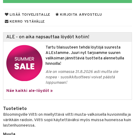
O Minecraft
entarvikkeita
ngyn vaatteet
gformers
blarna
taleikit
elut
LISÄÄ TOIVELISTALLE
KIRJOITA ARVOSTELU
GO Ninjago
ens Barn
nen
ikat
tman
oleikit
neuvot
KERRO YSTÄVÄLLE
GO Speed Champions
ållan
lalaput
keet
kalut
libompa
opelit
iviteettilelut
ALE - on aika napsauttaa löydöt kotiin!
GO Spidey
ffi Love
ten aterimet
inkolasit
ta
ney
elyvaunut
Tartu tilaisuuteen tehdä löytöjä suuresta
O Super Heroes
mintahahmot
ka- & Säilytyslaatikot
ut ja lakit
ney Prinsessat
ysitterit
isuus
ettävät lelut
ALEstamme. Juuri nyt tarjoamme suuren
valikoiman jännittäviä tuotteita alennetuilla
ic
tipullot & Tarvikkeet
starvikkeita
eli
uviltti
hinnoilla!
spalvelu
ipullot & Tarvikkeet
ut
zen
iilit
Ale on voimassa 31.8.2026 asti mutta ole
ksiä & vastauksia
nopea - suosikkituotteesi voivat päästä
ut
mähäkkimies
ulelut & helistimet
loppumaan!
tuotetta
Näe kaikki ale-löydöt »
apussit
ry Potter
uvajumppa
 verkkokaupasta
lo Kitty
Tuotetieto
.L.
Bloomingville Viltti on miellyttävä viltti musta-valkoisella kuvioinnilla ja
värikkäin raidoin. Viltti sopii käytettäväksi myös muissa huoneissa kuin
mmi Lehmä
lastenhuoneessa.
le
Muuta