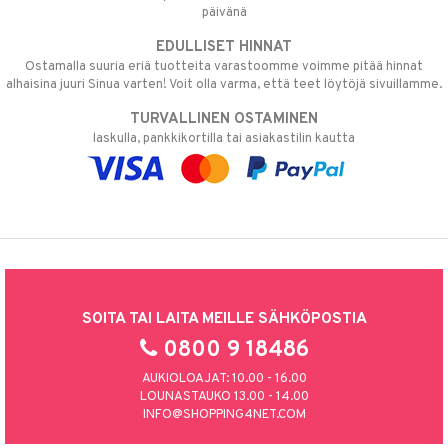
päivänä
EDULLISET HINNAT
Ostamalla suuria eriä tuotteita varastoomme voimme pitää hinnat
alhaisina juuri Sinua varten! Voit olla varma, että teet löytöjä sivuillamme.
TURVALLINEN OSTAMINEN
laskulla, pankkikortilla tai asiakastilin kautta
SOITA TAI LAITA MEILLE SÄHKÖPOSTIA
0800 9 18486
AUKIOLOAJAT: 10.00 - 16.00
LOUNASTAUKO 13.00 - 14.00
INFO@SHOPPING4NET.COM