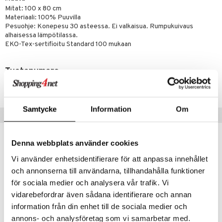
Mitat: 100 x 80 cm
umi
Materiaali: 100% Puuvilla
Pesuohje: Konepesu 30 asteessa. Ei valkaisua. Rumpukuivaus
le
alhaisessa lämpötilassa.
EKO-Tex-sertifioitu Standard 100 mukaan
 Patrol
pi Pitkätossu
Tuotenumero
sa Possu
TBL16-1-XX
 MASKS
Samtycke
Information
Om
Suositut tuotteet
kemon
ållan
Denna webbplats använder cookies
er Mario
Vi använder enhetsidentifierare för att anpassa innehållet
ru & Pesonen
och annonserna till användarna, tillhandahålla funktioner
för sociala medier och analysera vår trafik. Vi
vidarebefordrar även sådana identifierare och annan
information från din enhet till de sociala medier och
annons- och analysföretag som vi samarbetar med.