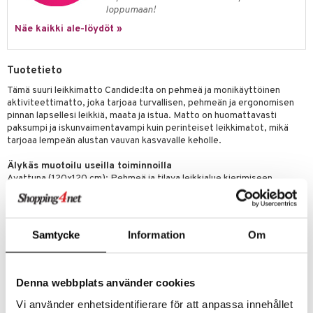
loppumaan!
umi
Näe kaikki ale-löydöt »
le
 Patrol
Tuotetieto
Tämä suuri leikkimatto Candide:lta on pehmeä ja monikäyttöinen
pi Pitkätossu
aktiviteettimatto, joka tarjoaa turvallisen, pehmeän ja ergonomisen
sa Possu
pinnan lapsellesi leikkiä, maata ja istua. Matto on huomattavasti
paksumpi ja iskunvaimentavampi kuin perinteiset leikkimatot, mikä
 MASKS
tarjoaa lempeän alustan vauvan kasvavalle keholle.
kemon
Älykäs muotoilu useilla toiminnoilla
Avattuna (120x120 cm): Pehmeä ja tilava leikkialue kierimiseen,
ållan
ryömimiseen ja leikkimiseen.
Kaksiosaisena (120x60x10 cm): Käytä lisävuoteena tai lepotyynynä.
er Mario
Kolmiosaisena (60x60x20 cm): Muuttuu käytännölliseksi
istuintyynyksi tai pehmeäksi nurkkapaikaksi.
ru & Pesonen
Samtycke
Information
Om
Seinää vasten: Aseta patja kahdessa osassa seinää vasten luodaksesi
pienen sohvan selkänojalla.
Päällinen on irrotettava ja voidaan helposti pestä koneessa 30
asteessa, mikä on käytännöllistä pienten lasten perheille. Tyylikäs
Denna webbplats använder cookies
muotoilu tekee patjasta sopivan yhtä hyvin lastenhuoneeseen kuin
Vi använder enhetsidentifierare för att anpassa innehållet
olohuoneeseen.