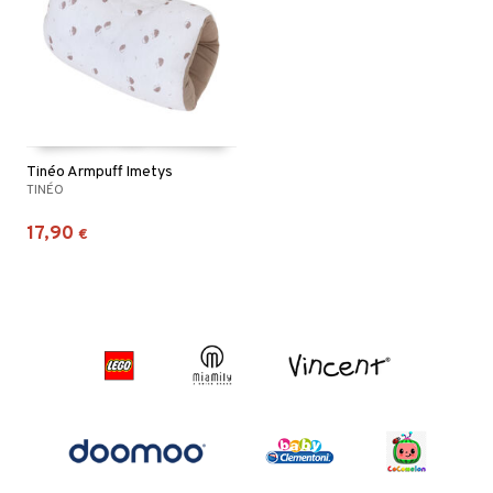
Tinéo Armpuff Imetys
TINÉO
17,90
€