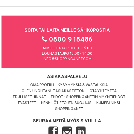
SOITA TAI LAITA MEILLE SÄHKÖPOSTIA
0800 9 18486
AUKIOLOAJAT: 10.00 - 16.00
LOUNASTAUKO 13.00 - 14.00
INFO@SHOPPING4NET.COM
ASIAKASPALVELU
OMA PROFIILI
KYSYMYKSIÄ & VASTAUKSIA
OLEN UNOHTANUT ASIAKASTIETONI
OTA YHTEYTTÄ
EDULLISET HINNAT
EHDOT - SHOPPING4NETIN MYYNTIEHDOT
EVÄSTEET
HENKILÖTIETOJEN SUOJAUS
KUMPPANIKSI
SHOPPING4NET
SEURAA MEITÄ MYÖS SIVUILLA