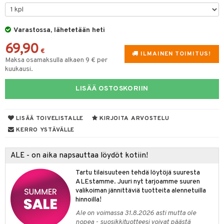
O Minecraft
entarvikkeita
gyn vaatteet
gformers
blarna
taleikit
elut
GO Ninjago
ens Barn
Varastossa, lähetetään heti
nen
ikat
tman
oleikit
neuvot
69,90
GO Speed Champions
ållan
lalaput
keet
kalut
libompa
opelit
iviteettilelut
€
ILMAINEN TOIMITUS!
Maksa osamaksulla alkaen 9 € per
GO Spidey
ffi Love
ten aterimet
inkolasit
ta
ney
elyvaunut
kuukausi.
O Super Heroes
mintahahmot
ka- & Säilytyslaatikot
ut ja lakit
ney Prinsessat
ysitterit
isuus
ettävät lelut
LISÄÄ OSTOSKORIIN
ic
tipullot & Tarvikkeet
starvikkeita
eli
uviltti
spalvelu
ipullot & Tarvikkeet
ut
zen
iilit
LISÄÄ TOIVELISTALLE
KIRJOITA ARVOSTELU
ksiä & vastauksia
KERRO YSTÄVÄLLE
ut
mähäkkimies
ulelut & helistimet
tuotetta
apussit
ry Potter
uvajumppa
ALE - on aika napsauttaa löydöt kotiin!
 verkkokaupasta
lo Kitty
Tartu tilaisuuteen tehdä löytöjä suuresta
ALEstamme. Juuri nyt tarjoamme suuren
.L.
valikoiman jännittäviä tuotteita alennetuilla
hinnoilla!
mmi Lehmä
Ale on voimassa 31.8.2026 asti mutta ole
le
nopea - suosikkituotteesi voivat päästä