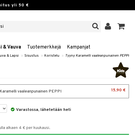
itus yli 50 €
si & Vauva
Tuotemerkkejä
Kampanjat
uva & Lapsi
»
Sisustus
»
Koristelu
»
Tyyny Karamelli vaaleanpunainen PEPPI
15,90 €
Karamelli vaaleanpunainen PEPPI
Varastossa, lähetetään heti
la alkaen 4 € per kuukausi.