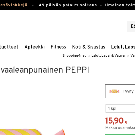
kesävinkkejä
-
45 päivän palautusoikeus -
Ilmainen toim
tuotteet
Apteekki
Fitness
Koti & Sisustus
Lelut, Lap
Shopping4net
»
Lelut, Lapsi & Vauva
»
Va
 vaaleanpunainen PEPPI
Tyyny 
15,90
€
Maksa osamaksul