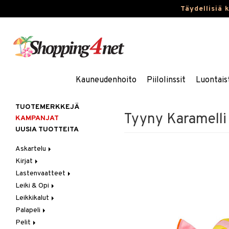
Täydellisiä 
Kauneudenhoito
Piilolinssit
Luontais
TUOTEMERKKEJÄ
Tyyny Karamelli
KAMPANJAT
UUSIA TUOTTEITA
Askartelu
Kirjat
Askartelumateriaalit
Lastenvaatteet
Askartelusetti
Askartelukirjat
Leiki & Opi
Helmet
Maalauskirjat
Alaosat
Leikkikalut
Koulutarvikkeet
Päiväkirjat
Alusvaatteet & Sukat
Opetuslelut
Leggingsit
Palapeli
Muovailuvaha
Kengät
Oppimispelit
Ajoneuvot
Pelit
Piirrä ja maalaa
Mekot
Soittimet
Eläimet
1000 palaa
Autoradat