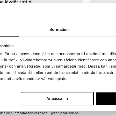
a löydöt kotiin!
isuuteen tehdä löytöjä suuresta ALEstamme. Juuri
mme suuren valikoiman jännittäviä tuotteita
a hinnoilla!
massa 31.8.2026 asti mutta ole nopea -
Information
otteesi voivat päästä loppumaan!
i ale-löydöt »
cookies
e för att anpassa innehållet och annonserna till användarna, tillh
Tuoli Puu PE
vår trafik. Vi vidarebefordrar även sådana identifierare och anna
kiloa karamelleja", sanoi Peppi ja heilutti
nnons- och analysföretag som vi samarbetar med. Dessa kan i sin
äivänä Peppi Pitkätossu marssi kaupunkiin Tommin ja
KIDS CONCEPT
at täynnä kultarahoja. Hänellä oli asioita
har tillhandahållit eller som de har samlat in när du har använt
74,90
aisi paremmin kuin karkkikaupasta? Kahdeksantoista
€
ortsatt användande av vår webbplats.
, jolla vetää kaikki kotiin, saattoi rauhassa sanoa,
ärittyjä karamelleja – ehkä sellaista, jonka Peppi
terinmuotoinen tyyny, jossa on solmitut päät. Vinot
Anpassa
inkertaisen ilmeen, joka piristää ilman, että se valtaa
siinä on huomaamaton vetoketju, joten päällinen on