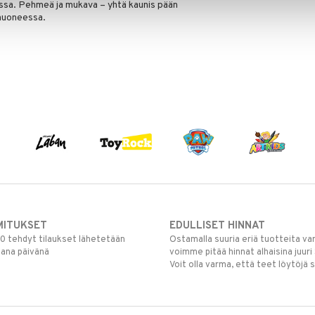
essa. Pehmeä ja mukava – yhtä kaunis pään
 huoneessa.
MITUKSET
EDULLISET HINNAT
00 tehdyt tilaukset lähetetään
Ostamalla suuria eriä tuotteita 
mana päivänä
voimme pitää hinnat alhaisina juuri
Voit olla varma, että teet löytöjä 