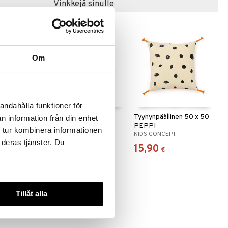
Vinkkejä sinulle
Om
andahålla funktioner för
PPI
Tyyny Karamelli vihreä
Tyynynpäällinen 50 x 50
n information från din enhet
PEPPI
PEPPI
 tur kombinera informationen
KIDS CONCEPT
KIDS CONCEPT
 deras tjänster. Du
15,90
15,90
€
€
Tillåt alla