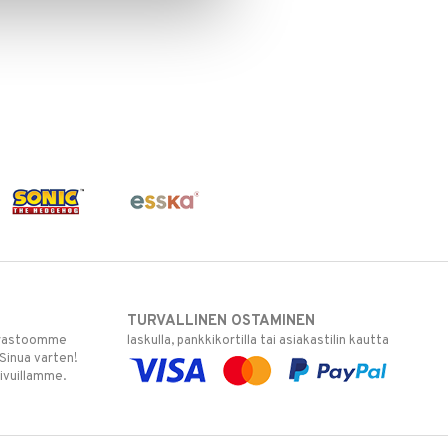
TURVALLINEN OSTAMINEN
varastoomme
laskulla, pankkikortilla tai asiakastilin kautta
 Sinua varten!
sivuillamme.