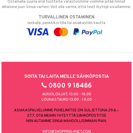
Ostamalla suuria eriä tuotteita varastoomme voimme pitää hinnat
alhaisina juuri Sinua varten! Voit olla varma, että teet löytöjä sivuillamme.
TURVALLINEN OSTAMINEN
laskulla, pankkikortilla tai asiakastilin kautta
SOITA TAI LAITA MEILLE SÄHKÖPOSTIA
0800 9 18486
AUKIOLOAJAT: 10.00 - 16.00
LOUNASTAUKO 13.00 - 14.00
ASIAKASPALVELUMME PUHELIMITSE ON SULJETTUNA 29.6.–
27.7. OTA MEIHIN YHTEYTTÄ SÄHKÖPOSTITSE
NIIN AUTAMME SINUA MAHDOLLISIMMAN PIAN.
INFO@SHOPPING4NET.COM