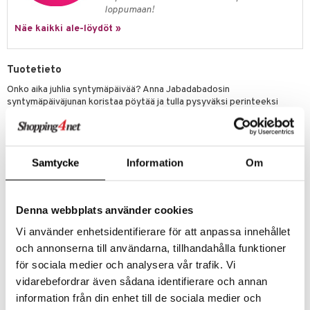
loppumaan!
umi
Näe kaikki ale-löydöt »
le
 Patrol
Tuotetieto
Onko aika juhlia syntymäpäivää? Anna Jabadabadosin
pi Pitkätossu
syntymäpäiväjunan koristaa pöytää ja tulla pysyväksi perinteeksi
sa Possu
kaikissa juhlissanne. Juna koostuu viidestä kynttilänjalasta, jotka
voidaan asettaa yhteen junaksi tai erikseen eri kynttilänjaloiksi. Veturi
 MASKS
johtaa junaa ja sitä seuraavat tyylikkäät hahmot; leijona, ilmapallo,
elefantti ja urheiluauto.
kemon
Samtycke
Information
Om
Pakkaukseen sisältyy numeropalloja numeroilla 0-9, jotka voidaan
kiinnittää kynttilänjalkoihin syntymäpäiväsankarin iän huomioimiseksi.
ållan
Juna on kauniisti pakattu ylelliseen lahjapakkaukseen, mikä tekee siitä
erinomaisen ja arvostetun lahjan esimerkiksi ensimmäisille
er Mario
Denna webbplats använder cookies
syntymäpäiville tai kastejuhlaan.
Vi använder enhetsidentifierare för att anpassa innehållet
ru & Pesonen
Pohjalevyjen mitat: Ø: 14 cm. Valmistettu FSC-sertifioidusta puusta.
och annonserna till användarna, tillhandahålla funktioner
HUOM!
Kynttilät myydään erikseen.
för sociala medier och analysera vår trafik. Vi
vidarebefordrar även sådana identifierare och annan
Tuotenumero
information från din enhet till de sociala medier och
TJA67-1-XX