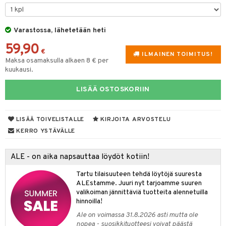
O Minecraft
entarvikkeita
gyn vaatteet
gformers
blarna
taleikit
elut
GO Ninjago
ens Barn
Varastossa, lähetetään heti
nen
ikat
tman
oleikit
neuvot
59,90
GO Speed Champions
ållan
lalaput
keet
kalut
libompa
opelit
iviteettilelut
€
ILMAINEN TOIMITUS!
Maksa osamaksulla alkaen 8 € per
GO Spidey
ffi Love
ten aterimet
inkolasit
ta
ney
elyvaunut
kuukausi.
O Super Heroes
mintahahmot
ka- & Säilytyslaatikot
ut ja lakit
ney Prinsessat
ysitterit
isuus
ettävät lelut
LISÄÄ OSTOSKORIIN
ic
tipullot & Tarvikkeet
starvikkeita
eli
uviltti
spalvelu
ipullot & Tarvikkeet
ut
zen
iilit
LISÄÄ TOIVELISTALLE
KIRJOITA ARVOSTELU
ksiä & vastauksia
KERRO YSTÄVÄLLE
ut
mähäkkimies
ulelut & helistimet
tuotetta
apussit
ry Potter
uvajumppa
ALE - on aika napsauttaa löydöt kotiin!
 verkkokaupasta
lo Kitty
Tartu tilaisuuteen tehdä löytöjä suuresta
ALEstamme. Juuri nyt tarjoamme suuren
.L.
valikoiman jännittäviä tuotteita alennetuilla
hinnoilla!
mmi Lehmä
Ale on voimassa 31.8.2026 asti mutta ole
le
nopea - suosikkituotteesi voivat päästä