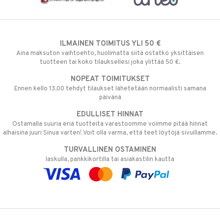
ILMAINEN TOIMITUS YLI 50 €
Aina maksuton vaihtoehto, huolimatta siitä ostatko yksittäisen
tuotteen tai koko tilauksellesi joka ylittää 50 €.
NOPEAT TOIMITUKSET
Ennen kello 13.00 tehdyt tilaukset lähetetään normaalisti samana
päivänä
EDULLISET HINNAT
Ostamalla suuria eriä tuotteita varastoomme voimme pitää hinnat
alhaisina juuri Sinua varten! Voit olla varma, että teet löytöjä sivuillamme.
TURVALLINEN OSTAMINEN
laskulla, pankkikortilla tai asiakastilin kautta