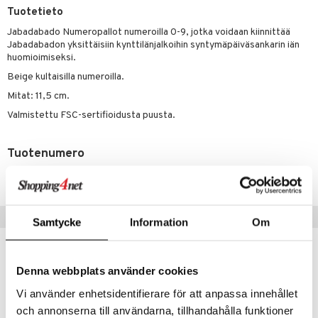
Tuotetieto
O Minecraft
entarvikkeita
gyn vaatteet
gformers
blarna
taleikit
elut
Jabadabado Numeropallot numeroilla 0-9, jotka voidaan kiinnittää
GO Ninjago
ens Barn
nen
Jabadabadon yksittäisiin kynttilänjalkoihin syntymäpäiväsankarin iän
ikat
tman
oleikit
neuvot
huomioimiseksi.
GO Speed Champions
ållan
lalaput
keet
kalut
libompa
opelit
iviteettilelut
Beige kultaisilla numeroilla.
GO Spidey
ffi Love
ten aterimet
inkolasit
ta
ney
elyvaunut
Mitat: 11,5 cm.
O Super Heroes
mintahahmot
Valmistettu FSC-sertifioidusta puusta.
ka- & Säilytyslaatikot
ut ja lakit
ney Prinsessat
ysitterit
isuus
ettävät lelut
ic
tipullot & Tarvikkeet
starvikkeita
eli
uviltti
Tuotenumero
spalvelu
ipullot & Tarvikkeet
ut
zen
iilit
TJA70-1-XX
ksiä & vastauksia
ut
mähäkkimies
ulelut & helistimet
tuotetta
Vinkkejä sinulle
apussit
ry Potter
uvajumppa
Samtycke
Information
Om
 verkkokaupasta
lo Kitty
.L.
Denna webbplats använder cookies
mmi Lehmä
Vi använder enhetsidentifierare för att anpassa innehållet
och annonserna till användarna, tillhandahålla funktioner
le