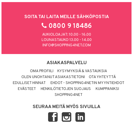
SOITA TAI LAITA MEILLE SÄHKÖPOSTIA
0800 9 18486
AUKIOLOAJAT: 10.00 - 16.00
LOUNASTAUKO 13.00 - 14.00
INFO@SHOPPING4NET.COM
ASIAKASPALVELU
OMA PROFIILI
KYSYMYKSIÄ & VASTAUKSIA
OLEN UNOHTANUT ASIAKASTIETONI
OTA YHTEYTTÄ
EDULLISET HINNAT
EHDOT - SHOPPING4NETIN MYYNTIEHDOT
EVÄSTEET
HENKILÖTIETOJEN SUOJAUS
KUMPPANIKSI
SHOPPING4NET
SEURAA MEITÄ MYÖS SIVUILLA