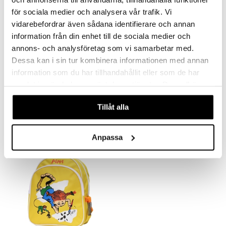
för sociala medier och analysera vår trafik. Vi
vidarebefordrar även sådana identifierare och annan
information från din enhet till de sociala medier och
annons- och analysföretag som vi samarbetar med.
Dessa kan i sin tur kombinera informationen med annan
Saatavana useana vaihtoehtona
information som du har tillhandahållit eller som de har
Peppi Lompakko
Peppi Nukke, 30 cm
samlat in när du har använt deras tjänster. Du godkänner
PIPPI LÅNGSTRUMP
PIPPI LÅNGSTRUMP
våra cookies vid fortsatt användande av vår webbplats.
6,90
21,90
€
€
Tillåt alla
Anpassa