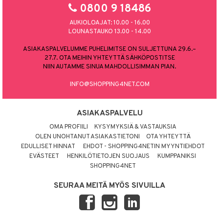
0800 9 18486
AUKIOLOAJAT: 10.00 - 16.00
LOUNASTAUKO 13.00 - 14.00
ASIAKASPALVELUMME PUHELIMITSE ON SULJETTUNA 29.6.–
27.7. OTA MEIHIN YHTEYTTÄ SÄHKÖPOSTITSE
NIIN AUTAMME SINUA MAHDOLLISIMMAN PIAN.
INFO@SHOPPING4NET.COM
ASIAKASPALVELU
OMA PROFIILI
KYSYMYKSIÄ & VASTAUKSIA
OLEN UNOHTANUT ASIAKASTIETONI
OTA YHTEYTTÄ
EDULLISET HINNAT
EHDOT - SHOPPING4NETIN MYYNTIEHDOT
EVÄSTEET
HENKILÖTIETOJEN SUOJAUS
KUMPPANIKSI
SHOPPING4NET
SEURAA MEITÄ MYÖS SIVUILLA