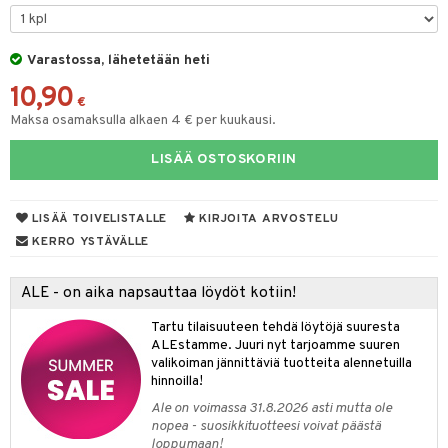
O Minecraft
entarvikkeita
ten Huonekalut
ten aterimet
gformers
inkolasit
ta
blarna
taleikit
elut
GO Ninjago
ens Barn
Varastossa, lähetetään heti
tot
ka- & Säilytyslaatikot
ikat
ut ja lakit
tman
ysitterit
isuus
oleikit
neuvot
10,90
GO Speed Champions
ållan
lytys
tipullot & Tarvikkeet
kalut
starvikkeita
libompa
uviltti
opelit
iviteettilelut
€
spalvelu
Maksa osamaksulla alkaen 4 € per kuukausi.
GO Spidey
ffi Love
gyn vaatteet
ipullot & Tarvikkeet
ut
ney
iilit
elyvaunut
ksiä & vastauksia
LISÄÄ OSTOSKORIIN
O Super Heroes
mintahahmot
ut
ney Prinsessat
ulelut & helistimet
ettävät lelut
tuotetta
ic
apussit
eli
uvajumppa
LISÄÄ TOIVELISTALLE
KIRJOITA ARVOSTELU
 verkkokaupasta
zen
KERRO YSTÄVÄLLE
mähäkkimies
ALE - on aika napsauttaa löydöt kotiin!
ry Potter
Tartu tilaisuuteen tehdä löytöjä suuresta
lo Kitty
ALEstamme. Juuri nyt tarjoamme suuren
valikoiman jännittäviä tuotteita alennetuilla
.L.
hinnoilla!
mmi Lehmä
Ale on voimassa 31.8.2026 asti mutta ole
nopea - suosikkituotteesi voivat päästä
le
loppumaan!