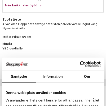
Näe kaikki ale-löydöt »
umi
le
Tuotetieto
 Patrol
Aivan oma Peppi-sateenvarjo sateisten päivien varalle Ingrid Vang
Nymanin aiheilla.
pi Pitkätossu
Mitta: Pituus 59 cm
sa Possu
Muuta
 MASKS
Yli 3-vuotiaille
kemon
Tuotenumero
ållan
TMABP-1-XX
er Mario
Samtycke
Information
Om
ru & Pesonen
Vinkkejä sinulle
Denna webbplats använder cookies
Vi använder enhetsidentifierare för att anpassa innehållet
och annonserna till användarna, tillhandahålla funktioner