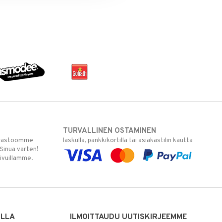
TURVALLINEN OSTAMINEN
varastoomme
laskulla, pankkikortilla tai asiakastilin kautta
 Sinua varten!
sivuillamme.
ILLA
ILMOITTAUDU UUTISKIRJEEMME