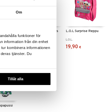
Om
 Hunters
K-POP Demon Hunters
L.O.L Surprise Reppu
 x 16 cm
Reppu 42 x 30 x 18 cm
andahålla funktioner för
K-POP
L.O.L.
n information från din enhet
32,91
19,90
€
€
 tur kombinera informationen
 deras tjänster. Du
Tillåt alla
ppapussi