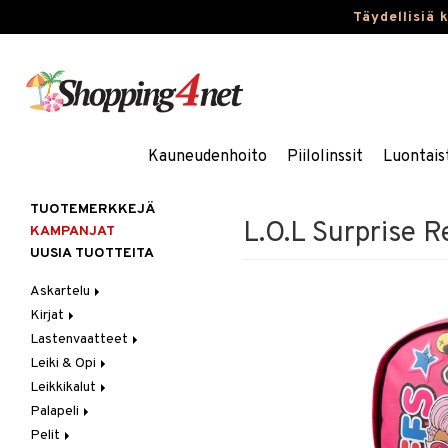
Täydellisiä 
Kauneudenhoito
Piilolinssit
Luontais
TUOTEMERKKEJÄ
L.O.L Surprise 
KAMPANJAT
UUSIA TUOTTEITA
Askartelu
Kirjat
Askartelumateriaalit
Lastenvaatteet
Askartelusetti
Askartelukirjat
Leiki & Opi
Helmet
Maalauskirjat
Alaosat
Leikkikalut
Koulutarvikkeet
Päiväkirjat
Alusvaatteet & Sukat
Opetuslelut
Leggingsit
Palapeli
Muovailuvaha
Kengät
Oppimispelit
Ajoneuvot
Pelit
Piirrä ja maalaa
Mekot
Soittimet
Eläimet
1000 palaa
Autoradat