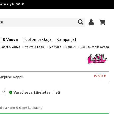
itus yli 50 €
si & Vauva
Tuotemerkkejä
Kampanjat
, Lapsi & Vauva
»
Vauva & Lapsi
»
Matkalle
»
Laukut
»
L.O.L Surprise Reppu
19,90 €
Surprise Reppu
Varastossa, lähetetään heti
la alkaen 5 € per kuukausi.