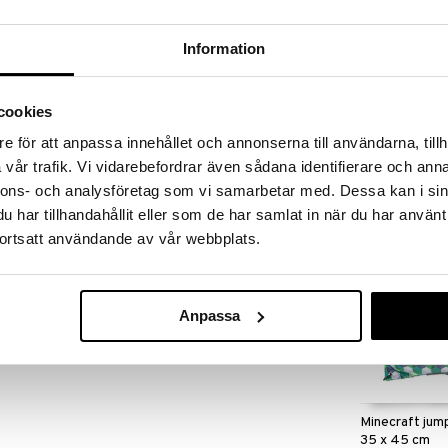
massa 31.8.2026 asti mutta ole nopea -
otteesi voivat päästä loppumaan!
i ale-löydöt »
Information
cookies
K-POP Demon
nainen ja siinä on trendikkäät L.O.L Surprise-tytöt.
Reppu 38 x 28
e för att anpassa innehållet och annonserna till användarna, tillh
ienempi vetoketjullinen tasku. Suureen taskuun
K-POP
vår trafik. Vi vidarebefordrar även sådana identifierare och anna
varat.
28,90
€
nnons- och analysföretag som vi samarbetar med. Dessa kan i sin
har tillhandahållit eller som de har samlat in när du har använt
ortsatt användande av vår webbplats.
Anpassa
Minecraft jum
35 x 45 cm