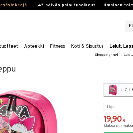
kesävinkkejä
-
45 päivän palautusoikeus -
Ilmainen toim
tuotteet
Apteekki
Fitness
Koti & Sisustus
Lelut, Lap
Shopping4net
»
Lelut
Reppu
L.O.L 
19,90
€
Maksa osamaksul