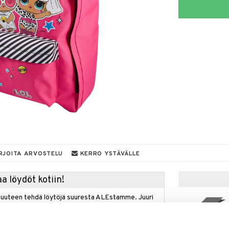
RJOITA ARVOSTELU
KERRO YSTÄVÄLLE
a löydöt kotiin!
isuuteen tehdä löytöjä suuresta ALEstamme. Juuri
mme suuren valikoiman jännittäviä tuotteita
uutuus
a hinnoilla!