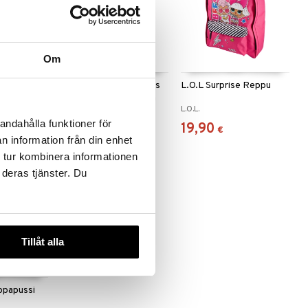
Om
 Hunters
K-POP Demon Hunters
L.O.L Surprise Reppu
 x 16 cm
Reppu 42 x 30 x 18 cm
K-POP
L.O.L.
andahålla funktioner för
32,91
19,90
€
€
n information från din enhet
 tur kombinera informationen
 deras tjänster. Du
Tillåt alla
ppapussi