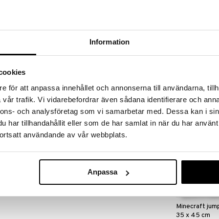
massa 31.8.2026 asti mutta ole nopea -
otteesi voivat päästä loppumaan!
i ale-löydöt »
Information
K-POP Demon
atteiden piilottamiseen tehtävää suoritettaessa tai
Reppu 38 x 28
cookies
vasoljet.
K-POP
e för att anpassa innehållet och annonserna till användarna, tillh
28,90
€
vår trafik. Vi vidarebefordrar även sådana identifierare och anna
nnons- och analysföretag som vi samarbetar med. Dessa kan i sin
har tillhandahållit eller som de har samlat in när du har använt
ortsatt användande av vår webbplats.
Anpassa
Minecraft jum
35 x 45 cm