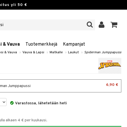
itus yli 50 €
si & Vauva
Tuotemerkkejä
Kampanjat
psi & Vauva
»
Vauva & Lapsi
»
Matkalle
»
Laukut
»
Spiderman Jumppapussi
6,90 €
rman Jumppapussi
Varastossa, lähetetään heti
la alkaen 4 € per kuukausi.