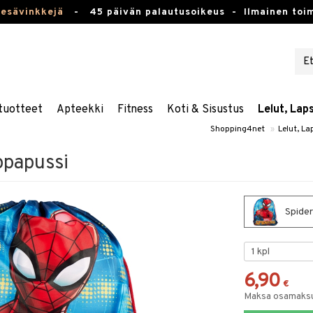
kesävinkkejä
-
45 päivän palautusoikeus -
Ilmainen toim
tuotteet
Apteekki
Fitness
Koti & Sisustus
Lelut, Lap
Shopping4net
»
Lelut, La
papussi
Spide
6,90
€
Maksa osamaksul