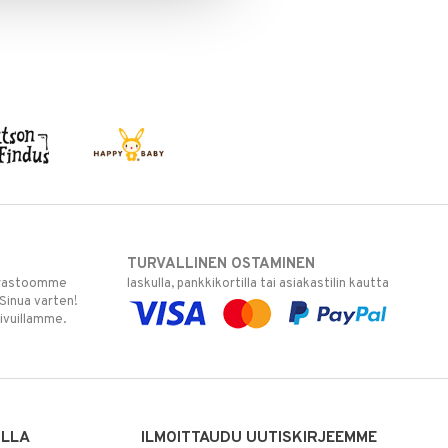
TURVALLINEN OSTAMINEN
varastoomme
laskulla, pankkikortilla tai asiakastilin kautta
 Sinua varten!
sivuillamme.
ILLA
ILMOITTAUDU UUTISKIRJEEMME