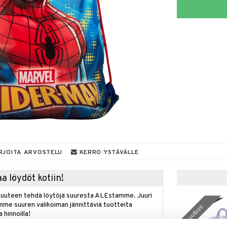
RJOITA ARVOSTELU
KERRO YSTÄVÄLLE
a löydöt kotiin!
isuuteen tehdä löytöjä suuresta ALEstamme. Juuri
mme suuren valikoiman jännittäviä tuotteita
uutuus
a hinnoilla!