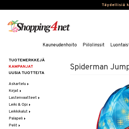
Täydellisiä 
Kauneudenhoito
Piilolinssit
Luontais
TUOTEMERKKEJÄ
Spiderman Jump
KAMPANJAT
UUSIA TUOTTEITA
Askartelu
Kirjat
Askartelumateriaalit
Lastenvaatteet
Askartelusetti
Askartelukirjat
Leiki & Opi
Helmet
Maalauskirjat
Alaosat
Leikkikalut
Koulutarvikkeet
Päiväkirjat
Alusvaatteet & Sukat
Opetuslelut
Leggingsit
Palapeli
Muovailuvaha
Kengät
Oppimispelit
Ajoneuvot
Pelit
Piirrä ja maalaa
Mekot
Soittimet
Eläimet
1000 palaa
Autoradat