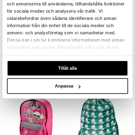
och annonserna till användarna, tillhandahålla funktioner
för sociala medier och analysera vår trafik. Vi
vidarebefordrar även sådana identifierare och annan
information från din enhet till de sociala medier och
annons- och analysföretag som vi samarbetar med.
Dessa kan i sin tur kombinera informationen med annan
information som du har tillhandahållit eller som de har
samlat in när du har använt deras tjänster. Du godkänner
K-POP Demon Hunters Reppu 38 x 28 x 16 cm
K-POP Demon Hunters Reppu 42 x 30 x 18 cm
K-POP
K-POP
våra cookies vid fortsatt användande av vår webbplats.
Tillåt alla
28,90
32,91
€
€
Anpassa