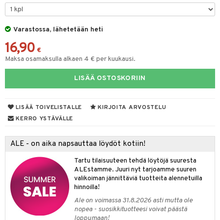
O Minecraft
entarvikkeita
ten Huonekalut
ten aterimet
gformers
inkolasit
ta
blarna
taleikit
elut
GO Ninjago
ens Barn
Varastossa, lähetetään heti
tot
ka- & Säilytyslaatikot
ikat
ut ja lakit
tman
ysitterit
isuus
oleikit
neuvot
16,90
GO Speed Champions
ållan
lytys
tipullot & Tarvikkeet
kalut
starvikkeita
libompa
uviltti
opelit
iviteettilelut
€
spalvelu
Maksa osamaksulla alkaen 4 € per kuukausi.
GO Spidey
ffi Love
gyn vaatteet
ipullot & Tarvikkeet
ut
ney
iilit
elyvaunut
ksiä & vastauksia
LISÄÄ OSTOSKORIIN
O Super Heroes
mintahahmot
ut
ney Prinsessat
ulelut & helistimet
ettävät lelut
tuotetta
ic
apussit
eli
uvajumppa
LISÄÄ TOIVELISTALLE
KIRJOITA ARVOSTELU
 verkkokaupasta
zen
KERRO YSTÄVÄLLE
mähäkkimies
ALE - on aika napsauttaa löydöt kotiin!
ry Potter
Tartu tilaisuuteen tehdä löytöjä suuresta
lo Kitty
ALEstamme. Juuri nyt tarjoamme suuren
valikoiman jännittäviä tuotteita alennetuilla
.L.
hinnoilla!
mmi Lehmä
Ale on voimassa 31.8.2026 asti mutta ole
nopea - suosikkituotteesi voivat päästä
le
loppumaan!