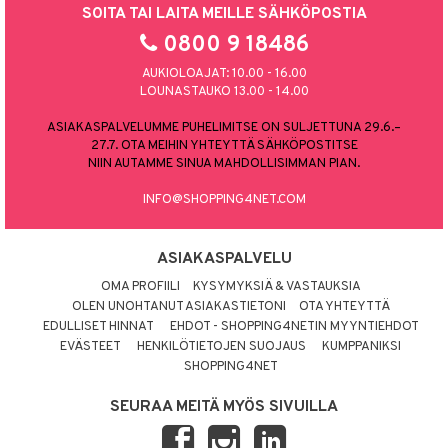
SOITA TAI LAITA MEILLE SÄHKÖPOSTIA
0800 9 18486
AUKIOLOAJAT: 10.00 - 16.00
LOUNASTAUKO 13.00 - 14.00
ASIAKASPALVELUMME PUHELIMITSE ON SULJETTUNA 29.6.–
27.7. OTA MEIHIN YHTEYTTÄ SÄHKÖPOSTITSE
NIIN AUTAMME SINUA MAHDOLLISIMMAN PIAN.
INFO@SHOPPING4NET.COM
ASIAKASPALVELU
OMA PROFIILI
KYSYMYKSIÄ & VASTAUKSIA
OLEN UNOHTANUT ASIAKASTIETONI
OTA YHTEYTTÄ
EDULLISET HINNAT
EHDOT - SHOPPING4NETIN MYYNTIEHDOT
EVÄSTEET
HENKILÖTIETOJEN SUOJAUS
KUMPPANIKSI
SHOPPING4NET
SEURAA MEITÄ MYÖS SIVUILLA