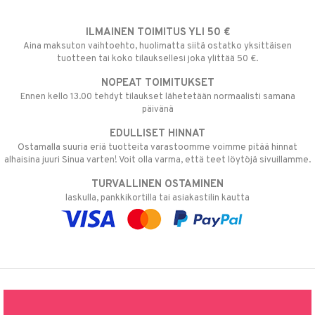
ILMAINEN TOIMITUS YLI 50 €
Aina maksuton vaihtoehto, huolimatta siitä ostatko yksittäisen
tuotteen tai koko tilauksellesi joka ylittää 50 €.
NOPEAT TOIMITUKSET
Ennen kello 13.00 tehdyt tilaukset lähetetään normaalisti samana
päivänä
EDULLISET HINNAT
Ostamalla suuria eriä tuotteita varastoomme voimme pitää hinnat
alhaisina juuri Sinua varten! Voit olla varma, että teet löytöjä sivuillamme.
TURVALLINEN OSTAMINEN
laskulla, pankkikortilla tai asiakastilin kautta