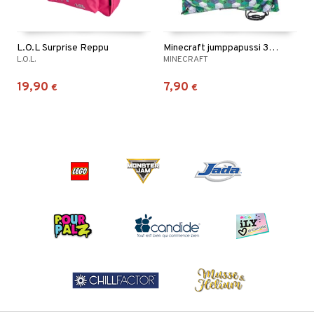
L.O.L Surprise Reppu
Minecraft jumppapussi 35 x 45 cm
L.O.L.
MINECRAFT
19,90
7,90
€
€