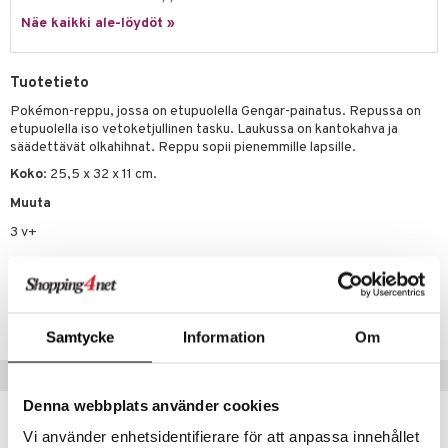
Näe kaikki ale-löydöt »
umi
le
Tuotetieto
 Patrol
Pokémon-reppu, jossa on etupuolella Gengar-painatus. Repussa on
etupuolella iso vetoketjullinen tasku. Laukussa on kantokahva ja
pi Pitkätossu
säädettävät olkahihnat. Reppu sopii pienemmille lapsille.
sa Possu
Koko
: 25,5 x 32 x 11 cm.
 MASKS
Muuta
3 v+
kemon
ållan
Tuotenumero
er Mario
TPO35-1-XX
ru & Pesonen
Samtycke
Information
Om
Suositut tuotteet
Denna webbplats använder cookies
uutuus
uutuus
Vi använder enhetsidentifierare för att anpassa innehållet