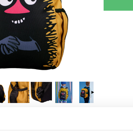
RJOITA ARVOSTELU
KERRO YSTÄVÄLLE