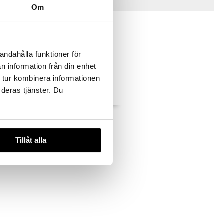
Vinkkejä sinulle
Om
andahålla funktioner för
n information från din enhet
 tur kombinera informationen
 deras tjänster. Du
Surku
Muumit Surku Reppu
Pikku Myy Punainen
MUMIN
Tillåt alla
29,90
€