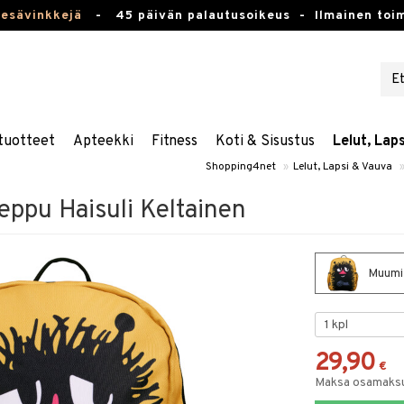
kesävinkkejä
-
45 päivän palautusoikeus -
Ilmainen toim
tuotteet
Apteekki
Fitness
Koti & Sisustus
Lelut, Lap
Shopping4net
»
Lelut, Lapsi & Vauva
ppu Haisuli Keltainen
Muumit
29,90
€
Maksa osamaksul