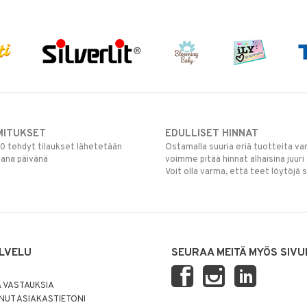
MITUKSET
EDULLISET HINNAT
00 tehdyt tilaukset lähetetään
Ostamalla suuria eriä tuotteita 
mana päivänä
voimme pitää hinnat alhaisina juuri
Voit olla varma, että teet löytöjä 
LVELU
SEURAA MEITÄ MYÖS SIVU
 VASTAUKSIA
UT ASIAKASTIETONI