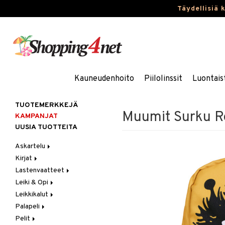
Täydellisiä 
Kauneudenhoito
Piilolinssit
Luontais
TUOTEMERKKEJÄ
Muumit Surku Re
KAMPANJAT
UUSIA TUOTTEITA
Askartelu
Kirjat
Askartelumateriaalit
Lastenvaatteet
Askartelusetti
Askartelukirjat
Leiki & Opi
Helmet
Maalauskirjat
Alaosat
Leikkikalut
Koulutarvikkeet
Päiväkirjat
Alusvaatteet & Sukat
Opetuslelut
Leggingsit
Palapeli
Muovailuvaha
Kengät
Oppimispelit
Ajoneuvot
Pelit
Piirrä ja maalaa
Mekot
Soittimet
Eläimet
1000 palaa
Autoradat