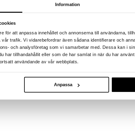
a löydöt kotiin!
Information
isuuteen tehdä löytöjä suuresta ALEstamme. Juuri
mme suuren valikoiman jännittäviä tuotteita
cookies
a hinnoilla!
massa 31.8.2026 asti mutta ole nopea -
e för att anpassa innehållet och annonserna till användarna, tillh
otteesi voivat päästä loppumaan!
vår trafik. Vi vidarebefordrar även sådana identifierare och anna
i ale-löydöt »
nnons- och analysföretag som vi samarbetar med. Dessa kan i sin
har tillhandahållit eller som de har samlat in när du har använt
ortsatt användande av vår webbplats.
Muumipeikko 
asta polyesterikankaasta. Yksi osasto, jossa on
Reppu Sininen
vetoketjullinen sisätasku ja avoimet taskut sivuilla,
MUMIN
 on säädettävät, pehmustetut olkahihnat ja pieni
Anpassa
29,90
€