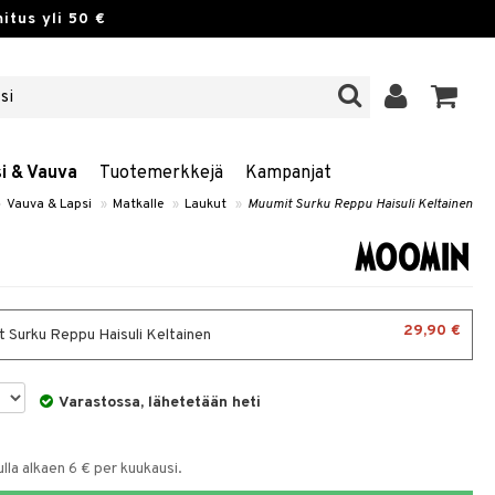
itus yli 50 €
si & Vauva
Tuotemerkkejä
Kampanjat
»
Vauva & Lapsi
»
Matkalle
»
Laukut
»
Muumit Surku Reppu Haisuli Keltainen
29,90 €
 Surku Reppu Haisuli Keltainen
Varastossa, lähetetään heti
la alkaen 6 € per kuukausi.