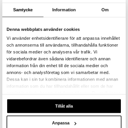
Samtycke
Information
Om
Denna webbplats använder cookies
Vi använder enhetsidentifierare för att anpassa innehållet
och annonserna till användarna, tillhandahålla funktioner
för sociala medier och analysera vår trafik. Vi
vidarebefordrar även sådana identifierare och annan
Kids Concept Muumi Kahviastiasto
Kids Concept Muumi Kakkutarjotin Muffinit
information från din enhet till de sociala medier och
KIDS CONCEPT
KIDS CONCEPT
annons- och analysföretag som vi samarbetar med.
Dessa kan i sin tur kombinera informationen med annan
29,90
19,90
€
€
information som du har tillhandahållit eller som de har
samlat in när du har använt deras tjänster. Du godkänner
våra cookies vid fortsatt användande av vår webbplats.
Tillåt alla
Anpassa