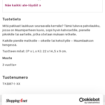
Näe kaikki ale-löydöt »
umi
le
Tuotetieto
 Patrol
Mitä pakkaat laukkuun seuraavalla kerralla? Tämä tukeva pahvilaukku,
jossa on Muumiperheen kuvio, sopii hyvin kahvisetille, pienelle
pi Pitkätossu
piknikille tai aarteille, jotka otetaan mukaan retkelle.
sa Possu
Kaikille pienille matkoille – oikeille tai keksityille – Muumilaakson
hengessä.
 MASKS
Tuotteen mitat: (P x L x K): 22 x 14,5 x 9 cm.
kemon
Muuta
ållan
3 vuotta+
er Mario
Tuotenumero
ru & Pesonen
TKB87-1-XX
Vinkkejä sinulle