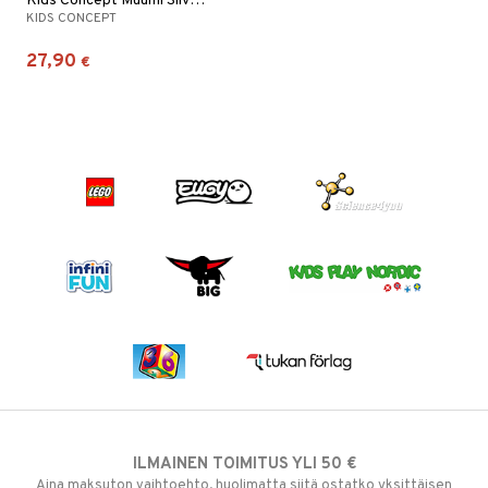
Kids Concept Muumi Siivoussetti
KIDS CONCEPT
27,90
€
ILMAINEN TOIMITUS YLI 50 €
Aina maksuton vaihtoehto, huolimatta siitä ostatko yksittäisen