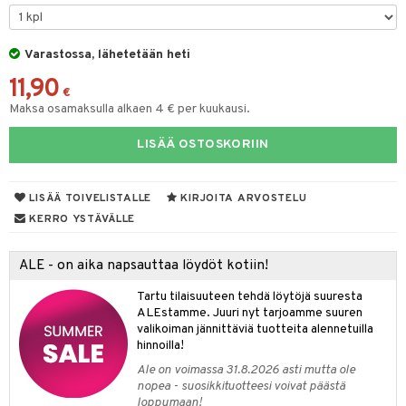
O Minecraft
entarvikkeita
ten Huonekalut
ten aterimet
gformers
inkolasit
ta
blarna
taleikit
elut
GO Ninjago
ens Barn
Varastossa, lähetetään heti
tot
ka- & Säilytyslaatikot
ikat
ut ja lakit
tman
ysitterit
isuus
oleikit
neuvot
11,90
GO Speed Champions
ållan
lytys
tipullot & Tarvikkeet
kalut
starvikkeita
libompa
uviltti
opelit
iviteettilelut
€
spalvelu
Maksa osamaksulla alkaen 4 € per kuukausi.
GO Spidey
ffi Love
gyn vaatteet
ipullot & Tarvikkeet
ut
ney
iilit
elyvaunut
ksiä & vastauksia
LISÄÄ OSTOSKORIIN
O Super Heroes
mintahahmot
ut
ney Prinsessat
ulelut & helistimet
ettävät lelut
tuotetta
ic
apussit
eli
uvajumppa
LISÄÄ TOIVELISTALLE
KIRJOITA ARVOSTELU
 verkkokaupasta
zen
KERRO YSTÄVÄLLE
mähäkkimies
ALE - on aika napsauttaa löydöt kotiin!
ry Potter
Tartu tilaisuuteen tehdä löytöjä suuresta
lo Kitty
ALEstamme. Juuri nyt tarjoamme suuren
valikoiman jännittäviä tuotteita alennetuilla
.L.
hinnoilla!
mmi Lehmä
Ale on voimassa 31.8.2026 asti mutta ole
nopea - suosikkituotteesi voivat päästä
le
loppumaan!