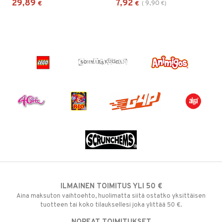
29,89
7,92
9,90
€
€
(
€
)
ILMAINEN TOIMITUS YLI 50 €
Aina maksuton vaihtoehto, huolimatta siitä ostatko yksittäisen
tuotteen tai koko tilauksellesi joka ylittää 50 €.