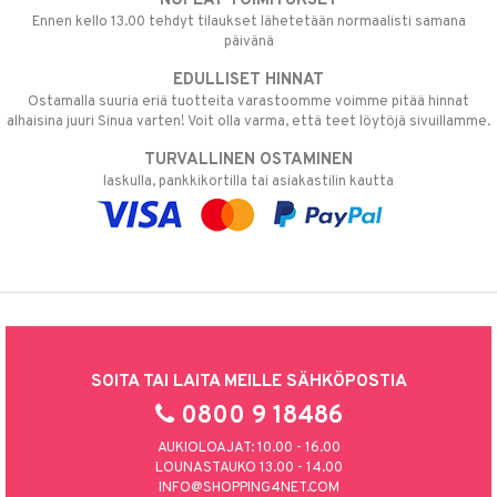
NOPEAT TOIMITUKSET
Ennen kello 13.00 tehdyt tilaukset lähetetään normaalisti samana
päivänä
EDULLISET HINNAT
Ostamalla suuria eriä tuotteita varastoomme voimme pitää hinnat
alhaisina juuri Sinua varten! Voit olla varma, että teet löytöjä sivuillamme.
TURVALLINEN OSTAMINEN
laskulla, pankkikortilla tai asiakastilin kautta
SOITA TAI LAITA MEILLE SÄHKÖPOSTIA
0800 9 18486
AUKIOLOAJAT: 10.00 - 16.00
LOUNASTAUKO 13.00 - 14.00
INFO@SHOPPING4NET.COM