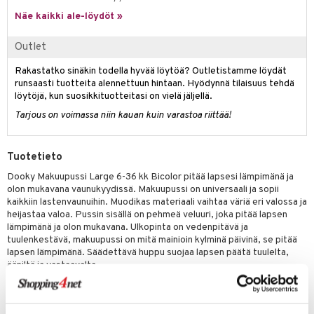
Näe kaikki ale-löydöt »
umi
le
Outlet
 Patrol
Rakastatko sinäkin todella hyvää löytöä? Outletistamme löydät
runsaasti tuotteita alennettuun hintaan. Hyödynnä tilaisuus tehdä
pi Pitkätossu
löytöjä, kun suosikkituotteitasi on vielä jäljellä.
sa Possu
Tarjous on voimassa niin kauan kuin varastoa riittää!
 MASKS
Tuotetieto
kemon
Dooky Makuupussi Large 6-36 kk Bicolor pitää lapsesi lämpimänä ja
ållan
olon mukavana vaunukyydissä. Makuupussi on universaali ja sopii
kaikkiin lastenvaunuihin. Muodikas materiaali vaihtaa väriä eri valossa ja
er Mario
heijastaa valoa. Pussin sisällä on pehmeä veluuri, joka pitää lapsen
lämpimänä ja olon mukavana. Ulkopinta on vedenpitävä ja
ru & Pesonen
tuulenkestävä, makuupussi on mitä mainioin kylminä päivinä, se pitää
lapsen lämpimänä. Säädettävä huppu suojaa lapsen päätä tuulelta,
ääniltä ja vastaavalta
Makuupussi on helposti avattava ja suljettava kätevien
tarrasulkijoiden ansiosta ja se sopii 3- ja 5-pisteen vöihin.
Makuupussissa on tuplavetoketju, joten tarpeen mukaan voi yläosan