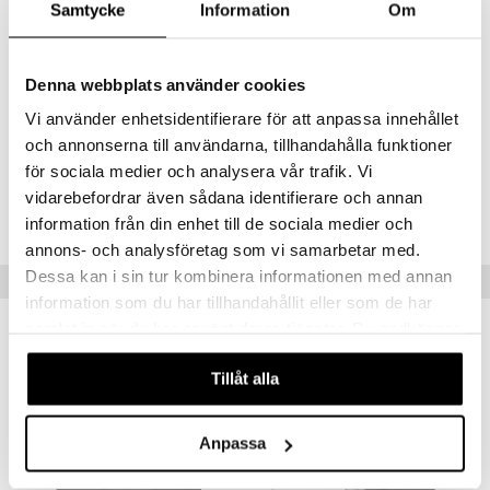
Samtycke
Information
Om
ottaa pois ja lapsi on helpompi asettaa pussiin ja ottaa pois.
Jalkaosassa on erityinen sisävuori likaisille kengille.
Denna webbplats använder cookies
Muuta
Vi använder enhetsidentifierare för att anpassa innehållet
Mitat: 98 x 50 cm
och annonserna till användarna, tillhandahålla funktioner
för sociala medier och analysera vår trafik. Vi
Tuotenumero
vidarebefordrar även sådana identifierare och annan
TDO05-1-XX
information från din enhet till de sociala medier och
annons- och analysföretag som vi samarbetar med.
Dessa kan i sin tur kombinera informationen med annan
Suositut tuotteet
information som du har tillhandahållit eller som de har
samlat in när du har använt deras tjänster. Du godkänner
våra cookies vid fortsatt användande av vår webbplats.
Tillåt alla
Anpassa