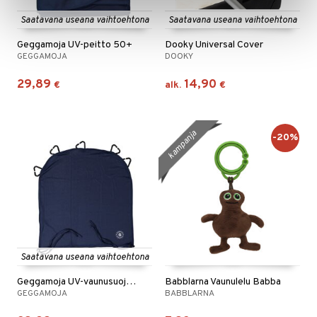
Saatavana useana vaihtoehtona
Saatavana useana vaihtoehtona
Geggamoja UV-peitto 50+
Dooky Universal Cover
GEGGAMOJA
DOOKY
29,89
14,90
€
alk.
€
kampanja
-20%
Saatavana useana vaihtoehtona
Geggamoja UV-vaunusuoja 50+
Babblarna Vaunulelu Babba
GEGGAMOJA
BABBLARNA