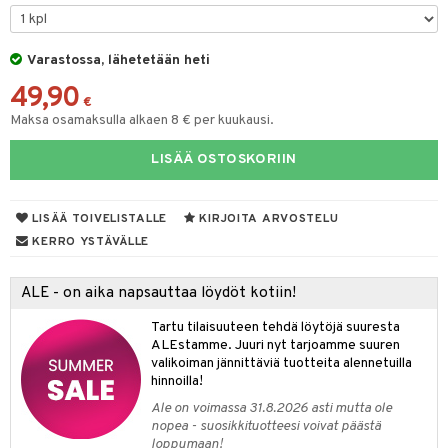
spalvelu
O Minecraft
entarvikkeita
gyn vaatteet
ipullot & Tarvikkeet
ut
gformers
iilit
blarna
taleikit
elut
ksiä & vastauksia
GO Ninjago
ens Barn
Varastossa, lähetetään heti
ut
ikat
ulelut & helistimet
tman
oleikit
neuvot
tuotetta
49,90
GO Speed Champions
ållan
apussit
kalut
uvajumppa
libompa
opelit
iviteettilelut
€
Maksa osamaksulla alkaen 8 € per kuukausi.
 verkkokaupasta
GO Spidey
ffi Love
ney
elyvaunut
LISÄÄ OSTOSKORIIN
O Super Heroes
mintahahmot
ney Prinsessat
ettävät lelut
ic
eli
LISÄÄ TOIVELISTALLE
KIRJOITA ARVOSTELU
zen
KERRO YSTÄVÄLLE
mähäkkimies
ALE - on aika napsauttaa löydöt kotiin!
ry Potter
Tartu tilaisuuteen tehdä löytöjä suuresta
lo Kitty
ALEstamme. Juuri nyt tarjoamme suuren
valikoiman jännittäviä tuotteita alennetuilla
.L.
hinnoilla!
mmi Lehmä
Ale on voimassa 31.8.2026 asti mutta ole
nopea - suosikkituotteesi voivat päästä
le
loppumaan!