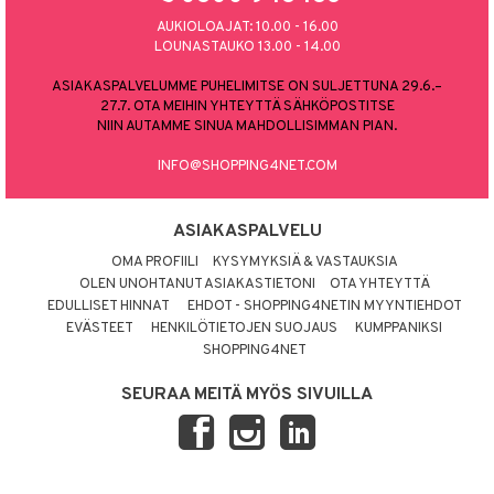
AUKIOLOAJAT: 10.00 - 16.00
LOUNASTAUKO 13.00 - 14.00
ASIAKASPALVELUMME PUHELIMITSE ON SULJETTUNA 29.6.–
27.7. OTA MEIHIN YHTEYTTÄ SÄHKÖPOSTITSE
NIIN AUTAMME SINUA MAHDOLLISIMMAN PIAN.
INFO@SHOPPING4NET.COM
ASIAKASPALVELU
OMA PROFIILI
KYSYMYKSIÄ & VASTAUKSIA
OLEN UNOHTANUT ASIAKASTIETONI
OTA YHTEYTTÄ
EDULLISET HINNAT
EHDOT - SHOPPING4NETIN MYYNTIEHDOT
EVÄSTEET
HENKILÖTIETOJEN SUOJAUS
KUMPPANIKSI
SHOPPING4NET
SEURAA MEITÄ MYÖS SIVUILLA