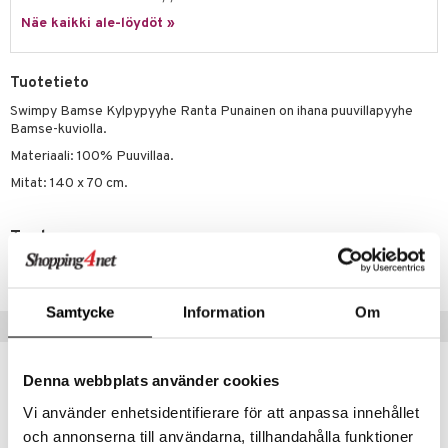
Näe kaikki ale-löydöt »
umi
le
Tuotetieto
 Patrol
Swimpy Bamse Kylpypyyhe Ranta Punainen on ihana puuvillapyyhe
Bamse-kuviolla.
pi Pitkätossu
Materiaali: 100% Puuvillaa.
sa Possu
Mitat: 140 x 70 cm.
 MASKS
kemon
Tuotenumero
TSW88-1-XX
ållan
er Mario
Samtycke
Information
Om
Vinkkejä sinulle
ru & Pesonen
Denna webbplats använder cookies
Vi använder enhetsidentifierare för att anpassa innehållet
och annonserna till användarna, tillhandahålla funktioner