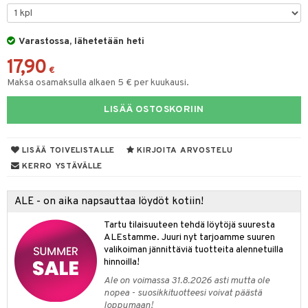
spalvelu
O Minecraft
entarvikkeita
gyn vaatteet
ipullot & Tarvikkeet
ut
gformers
iilit
blarna
taleikit
elut
ksiä & vastauksia
GO Ninjago
ens Barn
Varastossa, lähetetään heti
ut
ikat
ulelut & helistimet
tman
oleikit
neuvot
tuotetta
17,90
GO Speed Champions
ållan
apussit
kalut
uvajumppa
libompa
opelit
iviteettilelut
€
Maksa osamaksulla alkaen 5 € per kuukausi.
 verkkokaupasta
GO Spidey
ffi Love
ney
elyvaunut
LISÄÄ OSTOSKORIIN
O Super Heroes
mintahahmot
ney Prinsessat
ettävät lelut
ic
eli
LISÄÄ TOIVELISTALLE
KIRJOITA ARVOSTELU
zen
KERRO YSTÄVÄLLE
mähäkkimies
ALE - on aika napsauttaa löydöt kotiin!
ry Potter
Tartu tilaisuuteen tehdä löytöjä suuresta
lo Kitty
ALEstamme. Juuri nyt tarjoamme suuren
valikoiman jännittäviä tuotteita alennetuilla
.L.
hinnoilla!
mmi Lehmä
Ale on voimassa 31.8.2026 asti mutta ole
nopea - suosikkituotteesi voivat päästä
le
loppumaan!