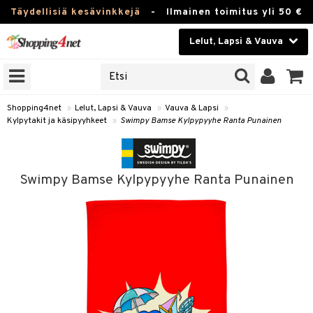
Täydellisiä kesävinkkejä
-
Ilmainen toimitus yli 50 €
Lelut, Lapsi & Vauva
ERKKEJÄ
Kauneudenhoito
JAT
UOTTEITA
Piilolinssit
Shopping4net
»
Lelut, Lapsi & Vauva
»
Vauva & Lapsi
»
Kylpytakit ja käsipyyhkeet
»
Swimpy Bamse Kylpypyyhe Ranta Punainen
Luontaistuotteet
u
Apteekki
lumateriaalit
Swimpy Bamse Kylpypyyhe Ranta Punainen
atteet
lusetti
lukirjat
Fitness
pi
kirjat
t
Koti & Sisustus
gingsit
ut
rvikkeet
rjat
atteet & Sukat
lelut
Lelut, Lapsi & Vauva
luvaha
pelit
vot
Tuotemerkkejä
oradat
ja maalaa
et
t
alaa
Kampanjat
ot
 Real
Lapsi
otteet
it
lentereita
alaa
elit