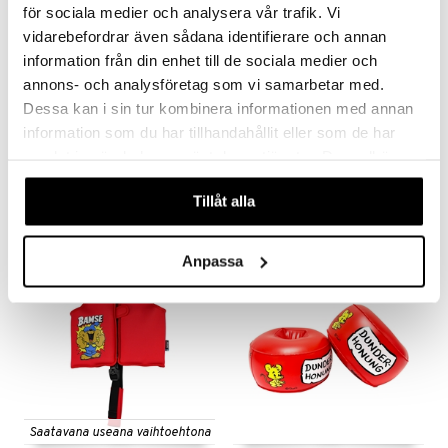
för sociala medier och analysera vår trafik. Vi
vidarebefordrar även sådana identifierare och annan
information från din enhet till de sociala medier och
annons- och analysföretag som vi samarbetar med.
Dessa kan i sin tur kombinera informationen med annan
information som du har tillhandahållit eller som de har
Swimpy Bamse kylpypyyhe.
Swimpy Bamse kylpytakki Ranta Punainen
SWIMPY
SWIMPY
samlat in när du har använt deras tjänster. Du godkänner
våra cookies vid fortsatt användande av vår webbplats.
16,90
21,90
€
€
Tillåt alla
Anpassa
Saatavana useana vaihtoehtona