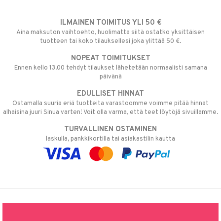
ILMAINEN TOIMITUS YLI 50 €
Aina maksuton vaihtoehto, huolimatta siitä ostatko yksittäisen
tuotteen tai koko tilauksellesi joka ylittää 50 €.
NOPEAT TOIMITUKSET
Ennen kello 13.00 tehdyt tilaukset lähetetään normaalisti samana
päivänä
EDULLISET HINNAT
Ostamalla suuria eriä tuotteita varastoomme voimme pitää hinnat
alhaisina juuri Sinua varten! Voit olla varma, että teet löytöjä sivuillamme.
TURVALLINEN OSTAMINEN
laskulla, pankkikortilla tai asiakastilin kautta