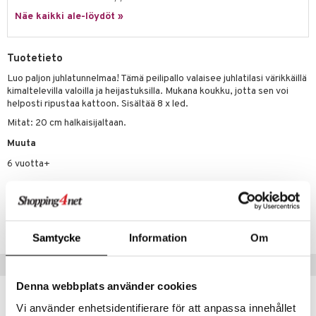
Näe kaikki ale-löydöt »
umi
le
Tuotetieto
 Patrol
Luo paljon juhlatunnelmaa! Tämä peilipallo valaisee juhlatilasi värikkäillä
kimaltelevilla valoilla ja heijastuksilla. Mukana koukku, jotta sen voi
pi Pitkätossu
helposti ripustaa kattoon. Sisältää 8 x led.
sa Possu
Mitat: 20 cm halkaisijaltaan.
 MASKS
Muuta
6 vuotta+
kemon
ållan
Tuotenumero
er Mario
TAY37-1-XX
ru & Pesonen
Samtycke
Information
Om
Vinkkejä sinulle
Denna webbplats använder cookies
Vi använder enhetsidentifierare för att anpassa innehållet