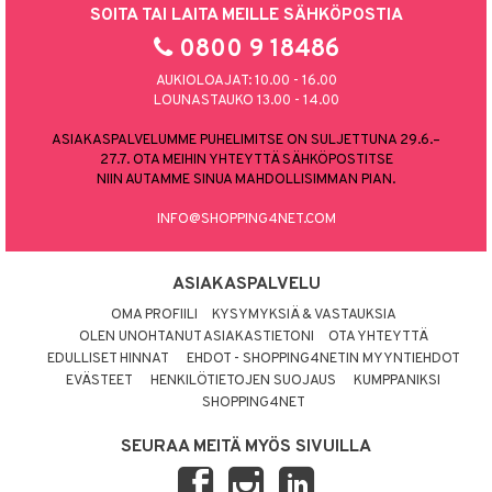
SOITA TAI LAITA MEILLE SÄHKÖPOSTIA
0800 9 18486
AUKIOLOAJAT: 10.00 - 16.00
LOUNASTAUKO 13.00 - 14.00
ASIAKASPALVELUMME PUHELIMITSE ON SULJETTUNA 29.6.–
27.7. OTA MEIHIN YHTEYTTÄ SÄHKÖPOSTITSE
NIIN AUTAMME SINUA MAHDOLLISIMMAN PIAN.
INFO@SHOPPING4NET.COM
ASIAKASPALVELU
OMA PROFIILI
KYSYMYKSIÄ & VASTAUKSIA
OLEN UNOHTANUT ASIAKASTIETONI
OTA YHTEYTTÄ
EDULLISET HINNAT
EHDOT - SHOPPING4NETIN MYYNTIEHDOT
EVÄSTEET
HENKILÖTIETOJEN SUOJAUS
KUMPPANIKSI
SHOPPING4NET
SEURAA MEITÄ MYÖS SIVUILLA