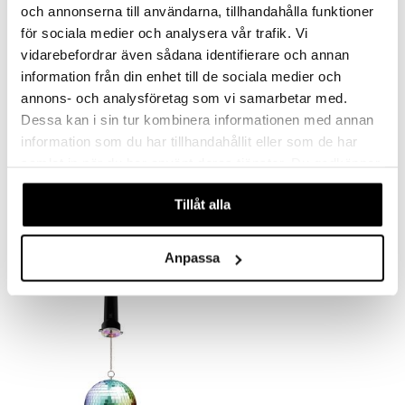
och annonserna till användarna, tillhandahålla funktioner
för sociala medier och analysera vår trafik. Vi
vidarebefordrar även sådana identifierare och annan
information från din enhet till de sociala medier och
annons- och analysföretag som vi samarbetar med.
Dessa kan i sin tur kombinera informationen med annan
information som du har tillhandahållit eller som de har
samlat in när du har använt deras tjänster. Du godkänner
Music Creator Mini Karaoke Duo Kit
Music Discokuula
CREATOR
MUSIC
våra cookies vid fortsatt användande av vår webbplats.
Tillåt alla
35,91
26,89
€
€
Anpassa