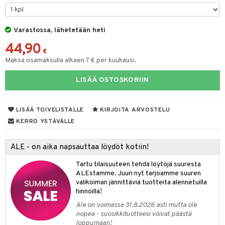
O Minecraft
entarvikkeita
tot
ka- & Säilytyslaatikot
gformers
ut ja lakit
blarna
ysitterit
isuus
taleikit
elut
GO Ninjago
ens Barn
Varastossa, lähetetään heti
lytys
tipullot & Tarvikkeet
ikat
starvikkeita
tman
uviltti
oleikit
neuvot
spalvelu
44,90
GO Speed Champions
ållan
gyn vaatteet
ipullot & Tarvikkeet
kalut
ut
libompa
iilit
opelit
iviteettilelut
€
ksiä & vastauksia
Maksa osamaksulla alkaen 7 € per kuukausi.
GO Spidey
ffi Love
ut
ney
ulelut & helistimet
elyvaunut
tuotetta
LISÄÄ OSTOSKORIIN
O Super Heroes
mintahahmot
apussit
ney Prinsessat
uvajumppa
ettävät lelut
 verkkokaupasta
ic
eli
LISÄÄ TOIVELISTALLE
KIRJOITA ARVOSTELU
zen
KERRO YSTÄVÄLLE
mähäkkimies
ALE - on aika napsauttaa löydöt kotiin!
ry Potter
Tartu tilaisuuteen tehdä löytöjä suuresta
lo Kitty
ALEstamme. Juuri nyt tarjoamme suuren
valikoiman jännittäviä tuotteita alennetuilla
.L.
hinnoilla!
mmi Lehmä
Ale on voimassa 31.8.2026 asti mutta ole
nopea - suosikkituotteesi voivat päästä
le
loppumaan!