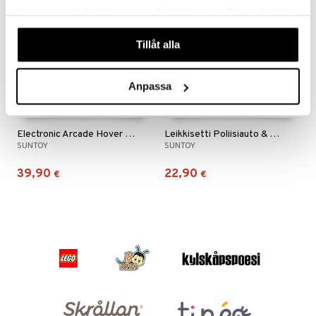
samlat in när du har använt deras tjänster. Du godkänner
våra cookies vid fortsatt användande av vår webbplats.
Tillåt alla
Anpassa
Electronic Arcade Hover Shot (Neon Series)
Leikkisetti Poliisiauto & Autot
SUNTOY
SUNTOY
39,90
22,90
€
€