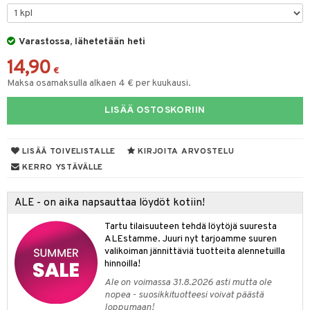
O Minecraft
entarvikkeita
tot
ka- & Säilytyslaatikot
gformers
ut ja lakit
blarna
ysitterit
isuus
taleikit
elut
GO Ninjago
ens Barn
Varastossa, lähetetään heti
lytys
tipullot & Tarvikkeet
ikat
starvikkeita
tman
uviltti
oleikit
neuvot
spalvelu
14,90
GO Speed Champions
ållan
gyn vaatteet
ipullot & Tarvikkeet
kalut
ut
libompa
iilit
opelit
iviteettilelut
€
ksiä & vastauksia
Maksa osamaksulla alkaen 4 € per kuukausi.
GO Spidey
ffi Love
ut
ney
ulelut & helistimet
elyvaunut
tuotetta
LISÄÄ OSTOSKORIIN
O Super Heroes
mintahahmot
apussit
ney Prinsessat
uvajumppa
ettävät lelut
 verkkokaupasta
ic
eli
LISÄÄ TOIVELISTALLE
KIRJOITA ARVOSTELU
zen
KERRO YSTÄVÄLLE
mähäkkimies
ALE - on aika napsauttaa löydöt kotiin!
ry Potter
Tartu tilaisuuteen tehdä löytöjä suuresta
lo Kitty
ALEstamme. Juuri nyt tarjoamme suuren
valikoiman jännittäviä tuotteita alennetuilla
.L.
hinnoilla!
mmi Lehmä
Ale on voimassa 31.8.2026 asti mutta ole
nopea - suosikkituotteesi voivat päästä
le
loppumaan!