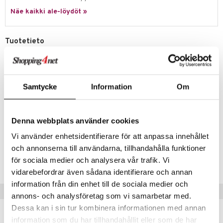
Näe kaikki ale-löydöt »
umi
le
Tuotetieto
 Patrol
Hauska leikkisetti, jossa on kaksi led-valoilla ja äänillä varustettua
valomiekkaa. Miekat ovat kahdessa värissä, punainen ja sininen, ja
pi Pitkätossu
niissä on teleskooppitoiminto, jonka ansiosta ne voivat muuttua 43
sa Possu
cm:stä jopa 80 cm:iin! Miekat voidaan myös kiinnittää toisiinsa ja
Samtycke
Information
Om
saada 162 cm pitkä miekka!
 MASKS
Muuta
kemon
3 vuotta+
Denna webbplats använder cookies
ållan
Vi använder enhetsidentifierare för att anpassa innehållet
Tuotenumero
och annonserna till användarna, tillhandahålla funktioner
er Mario
för sociala medier och analysera vår trafik. Vi
TSU73-1-XX
ru & Pesonen
vidarebefordrar även sådana identifierare och annan
information från din enhet till de sociala medier och
Vinkkejä sinulle
annons- och analysföretag som vi samarbetar med.
Dessa kan i sin tur kombinera informationen med annan
information som du har tillhandahållit eller som de har