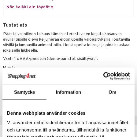
Näe kaikki ale-löydöt »
umi
le
Tuotetieto
 Patrol
Päästä valloilleen taikuus tämän interaktiivisen keijutaikasauvan
avulla! Sisällä oleva keiju herää eloon upeilla valoesityksillä, loistavilla
pi Pitkätossu
siivillä ja lumoavilla animaatioilla. Heitä upeita loitsuja ja pidä hauskaa
sa Possu
jokaisella liikkeellä.
Vaatii 1 x AAA-pariston (demo-paristot sisältyvät).
 MASKS
Muuta
kemon
4 vuotta+
ållan
Samtycke
Information
Om
er Mario
Tuotenumero
TAY14-1-XX
ru & Pesonen
Denna webbplats använder cookies
Vinkkejä sinulle
Vi använder enhetsidentifierare för att anpassa innehållet
och annonserna till användarna, tillhandahålla funktioner