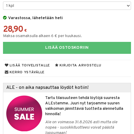
O Minecraft
entarvikkeita
tot
ka- & Säilytyslaatikot
gformers
ut ja lakit
blarna
ysitterit
isuus
taleikit
elut
GO Ninjago
ens Barn
Varastossa, lähetetään heti
lytys
tipullot & Tarvikkeet
ikat
starvikkeita
tman
uviltti
oleikit
neuvot
spalvelu
28,90
GO Speed Champions
ållan
gyn vaatteet
ipullot & Tarvikkeet
kalut
ut
libompa
iilit
opelit
iviteettilelut
€
ksiä & vastauksia
Maksa osamaksulla alkaen 6 € per kuukausi.
GO Spidey
ffi Love
ut
ney
ulelut & helistimet
elyvaunut
tuotetta
LISÄÄ OSTOSKORIIN
O Super Heroes
mintahahmot
apussit
ney Prinsessat
uvajumppa
ettävät lelut
 verkkokaupasta
ic
eli
LISÄÄ TOIVELISTALLE
KIRJOITA ARVOSTELU
zen
KERRO YSTÄVÄLLE
mähäkkimies
ALE - on aika napsauttaa löydöt kotiin!
ry Potter
Tartu tilaisuuteen tehdä löytöjä suuresta
lo Kitty
ALEstamme. Juuri nyt tarjoamme suuren
valikoiman jännittäviä tuotteita alennetuilla
.L.
hinnoilla!
mmi Lehmä
Ale on voimassa 31.8.2026 asti mutta ole
nopea - suosikkituotteesi voivat päästä
le
loppumaan!