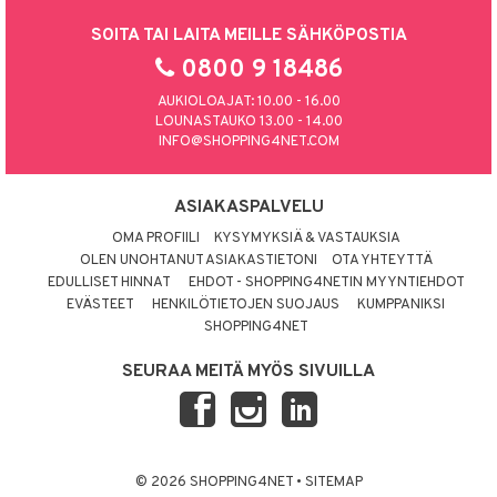
SOITA TAI LAITA MEILLE SÄHKÖPOSTIA
0800 9 18486
AUKIOLOAJAT: 10.00 - 16.00
LOUNASTAUKO 13.00 - 14.00
INFO@SHOPPING4NET.COM
ASIAKASPALVELU
OMA PROFIILI
KYSYMYKSIÄ & VASTAUKSIA
OLEN UNOHTANUT ASIAKASTIETONI
OTA YHTEYTTÄ
EDULLISET HINNAT
EHDOT - SHOPPING4NETIN MYYNTIEHDOT
EVÄSTEET
HENKILÖTIETOJEN SUOJAUS
KUMPPANIKSI
SHOPPING4NET
SEURAA MEITÄ MYÖS SIVUILLA
© 2026 SHOPPING4NET
•
SITEMAP