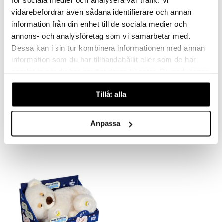
för sociala medier och analysera vår trafik. Vi
vidarebefordrar även sådana identifierare och annan
information från din enhet till de sociala medier och
annons- och analysföretag som vi samarbetar med.
Dessa kan i sin tur kombinera informationen med annan
information som du har tillhandahållit eller som de har
samlat in när du har använt deras tjänster. Du godkänner
våra cookies vid fortsatt användande av vår webbplats.
Tillåt alla
Alot-A-Lotls Mama ja 2 vauvaa
BFF Pentu
AMO TOYS
AMO TOYS
Anpassa
59,90
54,91
€
€