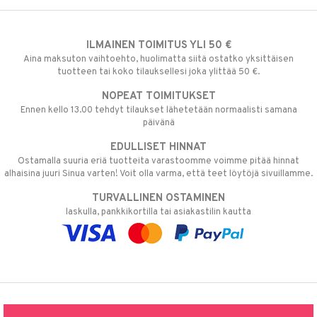
ILMAINEN TOIMITUS YLI 50 €
Aina maksuton vaihtoehto, huolimatta siitä ostatko yksittäisen
tuotteen tai koko tilauksellesi joka ylittää 50 €.
NOPEAT TOIMITUKSET
Ennen kello 13.00 tehdyt tilaukset lähetetään normaalisti samana
päivänä
EDULLISET HINNAT
Ostamalla suuria eriä tuotteita varastoomme voimme pitää hinnat
alhaisina juuri Sinua varten! Voit olla varma, että teet löytöjä sivuillamme.
TURVALLINEN OSTAMINEN
laskulla, pankkikortilla tai asiakastilin kautta