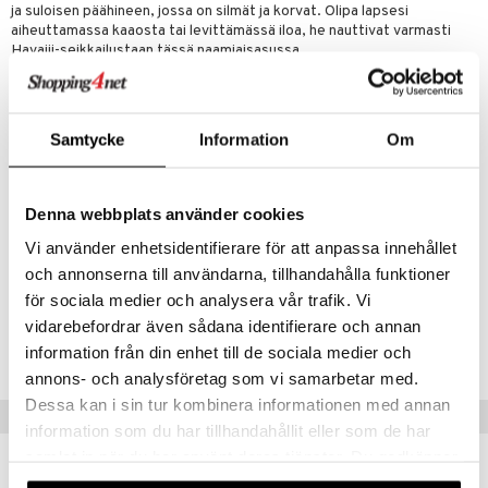
ja suloisen päähineen, jossa on silmät ja korvat. Olipa lapsesi
umi
aiheuttamassa kaaosta tai levittämässä iloa, he nauttivat varmasti
Havaiji-seikkailustaan tässä naamiaisasussa.
le
Tämä asu on täydellinen Halloweeniksi, naamiaisiin tai leikkeihin.
 Patrol
Kokotaulukko
:
Samtycke
Information
Om
pi Pitkätossu
S
: noin 4-6 vuotta
M
: noin 7-8 vuotta
sa Possu
Materiaali
: 100% polyesteriä.
Denna webbplats använder cookies
 MASKS
Muuta
Vi använder enhetsidentifierare för att anpassa innehållet
kemon
3 vuotta+
och annonserna till användarna, tillhandahålla funktioner
ållan
för sociala medier och analysera vår trafik. Vi
Tuotenumero
vidarebefordrar även sådana identifierare och annan
er Mario
TDS42-1-0M
information från din enhet till de sociala medier och
ru & Pesonen
annons- och analysföretag som vi samarbetar med.
Dessa kan i sin tur kombinera informationen med annan
Vinkkejä sinulle
information som du har tillhandahållit eller som de har
samlat in när du har använt deras tjänster. Du godkänner
våra cookies vid fortsatt användande av vår webbplats.