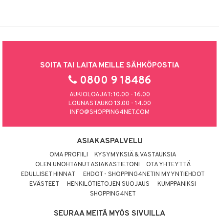
SOITA TAI LAITA MEILLE SÄHKÖPOSTIA
0800 9 18486
AUKIOLOAJAT: 10.00 - 16.00
LOUNASTAUKO 13.00 - 14.00
INFO@SHOPPING4NET.COM
ASIAKASPALVELU
OMA PROFIILI
KYSYMYKSIÄ & VASTAUKSIA
OLEN UNOHTANUT ASIAKASTIETONI
OTA YHTEYTTÄ
EDULLISET HINNAT
EHDOT - SHOPPING4NETIN MYYNTIEHDOT
EVÄSTEET
HENKILÖTIETOJEN SUOJAUS
KUMPPANIKSI
SHOPPING4NET
SEURAA MEITÄ MYÖS SIVUILLA