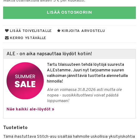
Maksa osamaksulla alkaen 5 € per kuukausi.
O Minecraft
entarvikkeita
tot
ka- & Säilytyslaatikot
gformers
ut ja lakit
blarna
ysitterit
isuus
taleikit
elut
LISÄÄ OSTOSKORIIN
GO Ninjago
ens Barn
lytys
tipullot & Tarvikkeet
ikat
starvikkeita
tman
uviltti
oleikit
neuvot
spalvelu
GO Speed Champions
ållan
gyn vaatteet
ipullot & Tarvikkeet
kalut
ut
libompa
iilit
opelit
LISÄÄ TOIVELISTALLE
KIRJOITA ARVOSTELU
iviteettilelut
ksiä & vastauksia
KERRO YSTÄVÄLLE
GO Spidey
ffi Love
ut
ney
ulelut & helistimet
elyvaunut
tuotetta
O Super Heroes
mintahahmot
apussit
ney Prinsessat
uvajumppa
ettävät lelut
ALE - on aika napsauttaa löydöt kotiin!
 verkkokaupasta
ic
eli
Tartu tilaisuuteen tehdä löytöjä suuresta
ALEstamme. Juuri nyt tarjoamme suuren
zen
valikoiman jännittäviä tuotteita alennetuilla
hinnoilla!
mähäkkimies
Ale on voimassa 31.8.2026 asti mutta ole
ry Potter
nopea - suosikkituotteesi voivat päästä
loppumaan!
lo Kitty
Näe kaikki ale-löydöt »
.L.
mmi Lehmä
Tuotetieto
Tämä ihastuttava Stitch-asu sisältää hahmolle uskollisia yksityiskohtia
le