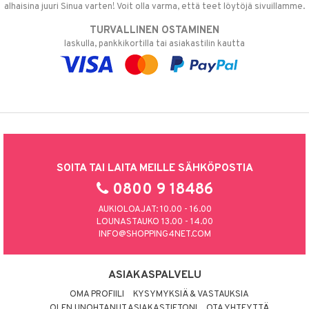
alhaisina juuri Sinua varten! Voit olla varma, että teet löytöjä sivuillamme.
TURVALLINEN OSTAMINEN
laskulla, pankkikortilla tai asiakastilin kautta
SOITA TAI LAITA MEILLE SÄHKÖPOSTIA
0800 9 18486
AUKIOLOAJAT: 10.00 - 16.00
LOUNASTAUKO 13.00 - 14.00
INFO@SHOPPING4NET.COM
ASIAKASPALVELU
OMA PROFIILI
KYSYMYKSIÄ & VASTAUKSIA
OLEN UNOHTANUT ASIAKASTIETONI
OTA YHTEYTTÄ