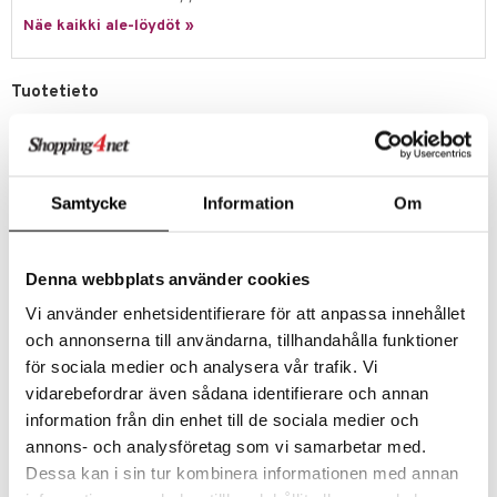
Näe kaikki ale-löydöt »
umi
le
Tuotetieto
 Patrol
Muunna lapsesi Gotham Cityn legendaariseksi sankariksi virallisesti
lisensoidulla DC Joker Maskilla! Tämä korkealaatuinen naamio on
pi Pitkätossu
täydellinen lapsille, jotka rakastavat supersankareiden seikkailuja,
sa Possu
mielikuvitusleikkejä, pukeutumista ja teemajuhlia.
Samtycke
Information
Om
Joker-naamiot on valmistettu kestävistä materiaaleista ja ne ovat
 MASKS
täydellisiä tuntikausien mielikuvitusleikkeihin! Säädettävä naamio
takaa mukavan ja turvallisen istuvuuden useimmille yli 3-vuotiaille
kemon
lapsille.
Denna webbplats använder cookies
ållan
Ihanteellinen lahja syntymäpäiville, Halloweenille tai mihin tahansa
Vi använder enhetsidentifierare för att anpassa innehållet
tilaisuuteen.
er Mario
och annonserna till användarna, tillhandahålla funktioner
Muuta
för sociala medier och analysera vår trafik. Vi
ru & Pesonen
3 vuotta+
vidarebefordrar även sådana identifierare och annan
information från din enhet till de sociala medier och
Tuotenumero
annons- och analysföretag som vi samarbetar med.
Dessa kan i sin tur kombinera informationen med annan
TBT21-1-XX