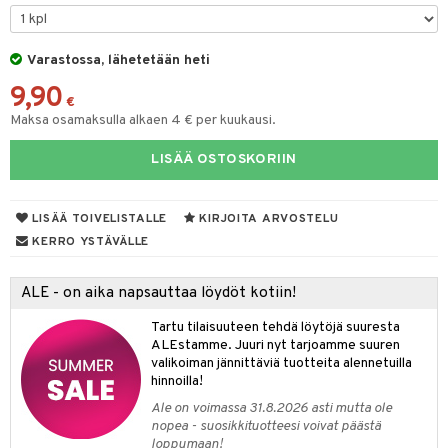
O Minecraft
entarvikkeita
tot
ka- & Säilytyslaatikot
gformers
ut ja lakit
blarna
ysitterit
isuus
taleikit
elut
GO Ninjago
ens Barn
Varastossa, lähetetään heti
lytys
tipullot & Tarvikkeet
ikat
starvikkeita
tman
uviltti
oleikit
neuvot
spalvelu
9,90
GO Speed Champions
ållan
gyn vaatteet
ipullot & Tarvikkeet
kalut
ut
libompa
iilit
opelit
iviteettilelut
€
ksiä & vastauksia
Maksa osamaksulla alkaen 4 € per kuukausi.
GO Spidey
ffi Love
ut
ney
ulelut & helistimet
elyvaunut
tuotetta
LISÄÄ OSTOSKORIIN
O Super Heroes
mintahahmot
apussit
ney Prinsessat
uvajumppa
ettävät lelut
 verkkokaupasta
ic
eli
LISÄÄ TOIVELISTALLE
KIRJOITA ARVOSTELU
zen
KERRO YSTÄVÄLLE
mähäkkimies
ALE - on aika napsauttaa löydöt kotiin!
ry Potter
Tartu tilaisuuteen tehdä löytöjä suuresta
lo Kitty
ALEstamme. Juuri nyt tarjoamme suuren
valikoiman jännittäviä tuotteita alennetuilla
.L.
hinnoilla!
mmi Lehmä
Ale on voimassa 31.8.2026 asti mutta ole
nopea - suosikkituotteesi voivat päästä
le
loppumaan!