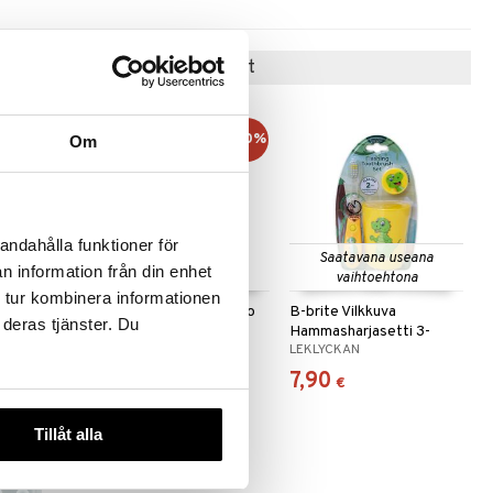
Suositut tuotteet
kampanja
-20%
Om
andahålla funktioner för
 useana
Saatavana useana
n information från din enhet
htona
vaihtoehtona
 tur kombinera informationen
masharja
Babblarna Kylpyponcho
B-brite Vilkkuva
 deras tjänster. Du
Taivas
Hammasharjasetti 3-
BABBLARNA
LEKLYCKAN
osainen
14,32
7,90
(
17,90
€
)
€
€
Tillåt alla