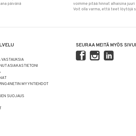
mana päivänä
voimme pitää hinnat alhaisina juuri
Voit olla varma, että teet löytöjä 
LVELU
SEURAA MEITÄ MYÖS SIVU
 VASTAUKSIA
UT ASIAKASTIETONI
Ä
NNAT
PING4NETIN MYYNTIEHDOT
JEN SUOJAUS
T