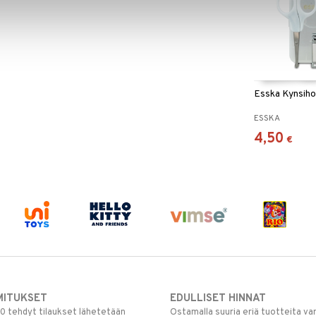
Esska Kynsiho
ESSKA
4,50
€
MITUKSET
EDULLISET HINNAT
00 tehdyt tilaukset lähetetään
Ostamalla suuria eriä tuotteita 