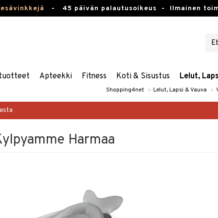
kesävinkkejä
-
45 päivän palautusoikeus -
Ilmainen toim
tuotteet
Apteekki
Fitness
Koti & Sisustus
Lelut, Lap
Shopping4net
»
Lelut, Lapsi & Vauva
»
masta
 Kylpyamme Harmaa