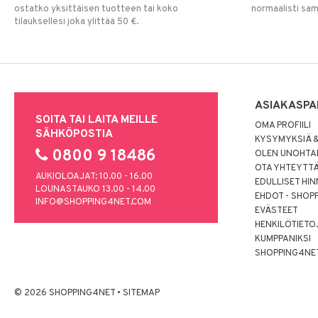
ostatko yksittäisen tuotteen tai koko
normaalisti sa
tilauksellesi joka ylittää 50 €.
ASIAKASPA
SOITA TAI LAITA MEILLE
OMA PROFIILI
SÄHKÖPOSTIA
KYSYMYKSIÄ &
0800 9 18486
OLEN UNOHTAN
OTA YHTEYTT
AUKIOLOAJAT: 10.00 - 16.00
EDULLISET HI
LOUNASTAUKO 13.00 - 14.00
EHDOT - SHOP
INFO@SHOPPING4NET.COM
EVÄSTEET
HENKILÖTIETO
KUMPPANIKSI
SHOPPING4NE
© 2026 SHOPPING4NET
•
SITEMAP