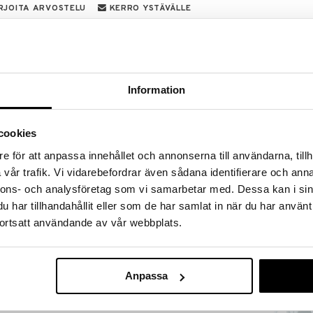
RJOITA ARVOSTELU
KERRO YSTÄVÄLLE
mä monipuolinen kylpyamme kasvaa vauvan mukana
. Vauvasi ei tarvitse muita kylpyammeita. Vauva-
kkokankainen lisäosa, jossa on pehmeät reunat ja se
Information
ntoon. Ensimmäinen antaa tuen koko vartalolle ja
aa. Sen jälkeen asennetaan se pehmeäksi tueksi, joka
alle tuen. Kun vauvasi osaa itse istua, otetaan
 voi jatkaa kylpemistä tilavassa ammeessa.
cookies
ossa
e för att anpassa innehållet och annonserna till användarna, tillh
Saatavana
n lapsi on oppinut istumaan
vår trafik. Vi vidarebefordrar även sådana identifierare och anna
vaihtoe
nnons- och analysföretag som vi samarbetar med. Dessa kan i sin
riaalia
Vilkkuva Ham
ä varten
har tillhandahållit eller som de har samlat in när du har använt
LEKLYCKAN
ortsatt användande av vår webbplats.
3,90
€
Anpassa