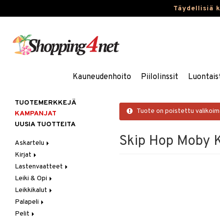
Täydellisiä 
Kauneudenhoito
Piilolinssit
Luontais
TUOTEMERKKEJÄ
Tuote on poistettu valikoi
KAMPANJAT
UUSIA TUOTTEITA
Skip Hop Moby
Askartelu
Kirjat
Askartelumateriaalit
Lastenvaatteet
Askartelusetti
Askartelukirjat
Leiki & Opi
Helmet
Maalauskirjat
Alaosat
Leikkikalut
Koulutarvikkeet
Päiväkirjat
Alusvaatteet & Sukat
Opetuslelut
Leggingsit
Palapeli
Muovailuvaha
Kengät
Oppimispelit
Ajoneuvot
Pelit
Piirrä ja maalaa
Mekot
Soittimet
Eläimet
1000 palaa
Autoradat