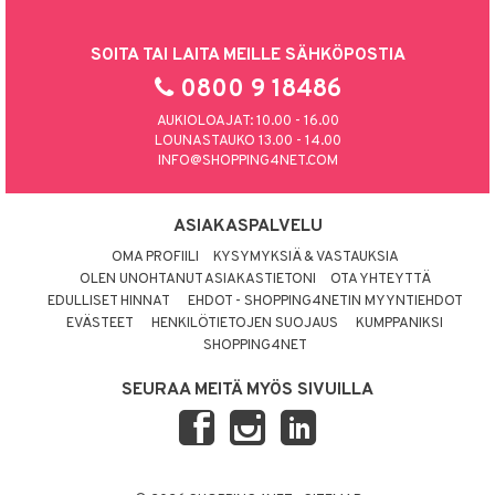
SOITA TAI LAITA MEILLE SÄHKÖPOSTIA
0800 9 18486
AUKIOLOAJAT: 10.00 - 16.00
LOUNASTAUKO 13.00 - 14.00
INFO@SHOPPING4NET.COM
ASIAKASPALVELU
OMA PROFIILI
KYSYMYKSIÄ & VASTAUKSIA
OLEN UNOHTANUT ASIAKASTIETONI
OTA YHTEYTTÄ
EDULLISET HINNAT
EHDOT - SHOPPING4NETIN MYYNTIEHDOT
EVÄSTEET
HENKILÖTIETOJEN SUOJAUS
KUMPPANIKSI
SHOPPING4NET
SEURAA MEITÄ MYÖS SIVUILLA