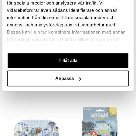
för sociala medier och analysera vår trafik. Vi
vidarebefordrar även sådana identifierare och annan
information från din enhet till de sociala medier och
annons- och analysföretag som vi samarbetar med.
Dessa kan i sin tur kombinera informationen med annan
information som du har tillhandahållit eller som de har
samlat in när du har använt deras tjänster. Du godkänner
våra cookies vid fortsatt användande av vår webbplats.
Tillåt alla
Bamse Kylpymatto
Bamse-kylpylämpömittari
RÄTT START
RÄTT START
Anpassa
14,90
5,90
€
€