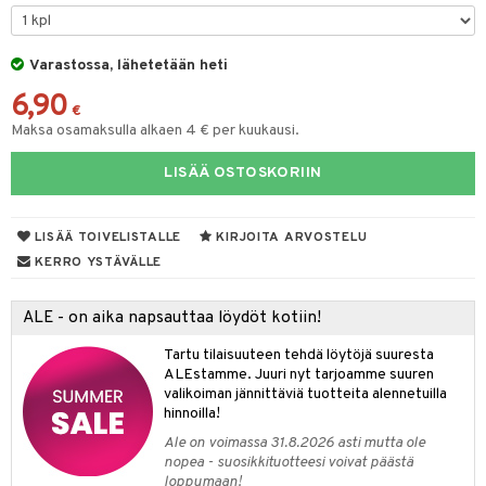
O Minecraft
entarvikkeita
mput
lalaput
keet
gformers
blarna
taleikit
elut
GO Ninjago
ens Barn
Varastossa, lähetetään heti
ten Huonekalut
ten aterimet
ikat
inkolasit
ta
tman
oleikit
neuvot
6,90
GO Speed Champions
ållan
tot
ka- & Säilytyslaatikot
kalut
ut ja lakit
libompa
ysitterit
isuus
opelit
iviteettilelut
€
Maksa osamaksulla alkaen 4 € per kuukausi.
GO Spidey
ffi Love
lytys
tipullot & Tarvikkeet
starvikkeita
ney
uviltti
elyvaunut
spalvelu
LISÄÄ OSTOSKORIIN
O Super Heroes
mintahahmot
gyn vaatteet
ipullot & Tarvikkeet
ut
ney Prinsessat
iilit
ettävät lelut
ksiä & vastauksia
ic
ut
eli
ulelut & helistimet
LISÄÄ TOIVELISTALLE
KIRJOITA ARVOSTELU
tuotetta
apussit
zen
uvajumppa
KERRO YSTÄVÄLLE
 verkkokaupasta
mähäkkimies
ALE - on aika napsauttaa löydöt kotiin!
ry Potter
Tartu tilaisuuteen tehdä löytöjä suuresta
lo Kitty
ALEstamme. Juuri nyt tarjoamme suuren
valikoiman jännittäviä tuotteita alennetuilla
.L.
hinnoilla!
mmi Lehmä
Ale on voimassa 31.8.2026 asti mutta ole
nopea - suosikkituotteesi voivat päästä
le
loppumaan!