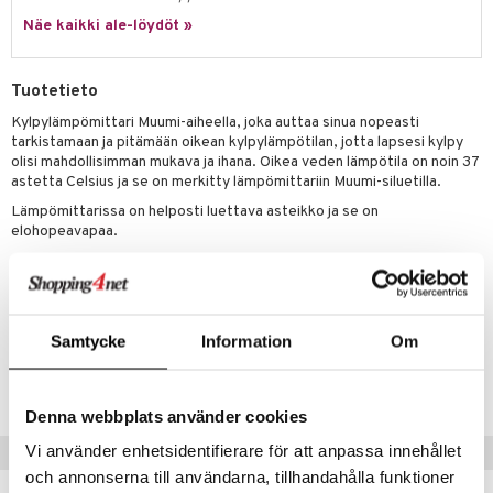
Näe kaikki ale-löydöt »
umi
le
Tuotetieto
 Patrol
Kylpylämpömittari Muumi-aiheella, joka auttaa sinua nopeasti
tarkistamaan ja pitämään oikean kylpylämpötilan, jotta lapsesi kylpy
pi Pitkätossu
olisi mahdollisimman mukava ja ihana. Oikea veden lämpötila on noin 37
sa Possu
astetta Celsius ja se on merkitty lämpömittariin Muumi-siluetilla.
Lämpömittarissa on helposti luettava asteikko ja se on
 MASKS
elohopeavapaa.
kemon
Muuta
ållan
6 kk+
er Mario
Samtycke
Information
Om
Tuotenumero
ru & Pesonen
TRM37-1-XX
Denna webbplats använder cookies
Vi använder enhetsidentifierare för att anpassa innehållet
Vinkkejä sinulle
och annonserna till användarna, tillhandahålla funktioner