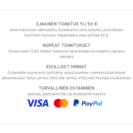
ILMAINEN TOIMITUS YLI 50 €
Aina maksuton vaihtoehto, huolimatta siitä ostatko yksittäisen
tuotteen tai koko tilauksellesi joka ylittää 50 €.
NOPEAT TOIMITUKSET
Ennen kello 13.00 tehdyt tilaukset lähetetään normaalisti samana
päivänä
EDULLISET HINNAT
Ostamalla suuria eriä tuotteita varastoomme voimme pitää hinnat
alhaisina juuri Sinua varten! Voit olla varma, että teet löytöjä sivuillamme.
TURVALLINEN OSTAMINEN
laskulla, pankkikortilla tai asiakastilin kautta