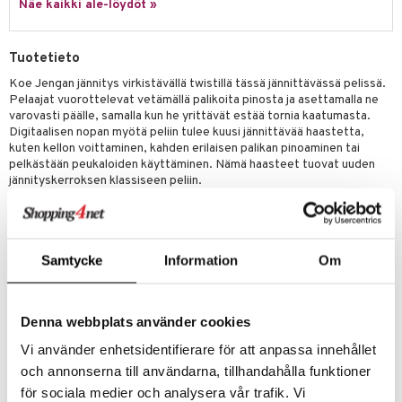
Näe kaikki ale-löydöt »
umi
le
Tuotetieto
Koe Jengan jännitys virkistävällä twistillä tässä jännittävässä pelissä.
 Patrol
Pelaajat vuorottelevat vetämällä palikoita pinosta ja asettamalla ne
varovasti päälle, samalla kun he yrittävät estää tornia kaatumasta.
pi Pitkätossu
Digitaalisen nopan myötä peliin tulee kuusi jännittävää haastetta,
sa Possu
kuten kellon voittaminen, kahden erilaisen palikan pinoaminen tai
pelkästään peukaloiden käyttäminen. Nämä haasteet tuovat uuden
 MASKS
jännityskerroksen klassiseen peliin.
Peli sisältää puupalikoita ja pinoamisholkin helppoa asennusta ja
kemon
säilytystä varten, mikä tekee siitä kätevän valinnan perhepelailtoihin
tai ystävien kokoontumisiin. Se on myös erinomainen vaihtoehto
ållan
lasten juhliin ja hauska lahja yli 6-vuotiaille lapsille. Nauti Jengan
Samtycke
Information
Om
jännityksestä ja strategiasta tämän innovatiivisen version avulla, joka
er Mario
pitää kaikki varpaillaan.
ru & Pesonen
Klassinen Jenga-peli
Denna webbplats använder cookies
Sisältää digitaalisen nopan
Vi använder enhetsidentifierare för att anpassa innehållet
Kuusi jännittävää haastetta
och annonserna till användarna, tillhandahålla funktioner
Puupalikat pinoamisholkilla
för sociala medier och analysera vår trafik. Vi