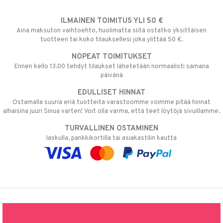
ILMAINEN TOIMITUS YLI 50 €
Aina maksuton vaihtoehto, huolimatta siitä ostatko yksittäisen
tuotteen tai koko tilauksellesi joka ylittää 50 €.
NOPEAT TOIMITUKSET
Ennen kello 13.00 tehdyt tilaukset lähetetään normaalisti samana
päivänä
EDULLISET HINNAT
Ostamalla suuria eriä tuotteita varastoomme voimme pitää hinnat
alhaisina juuri Sinua varten! Voit olla varma, että teet löytöjä sivuillamme.
TURVALLINEN OSTAMINEN
laskulla, pankkikortilla tai asiakastilin kautta