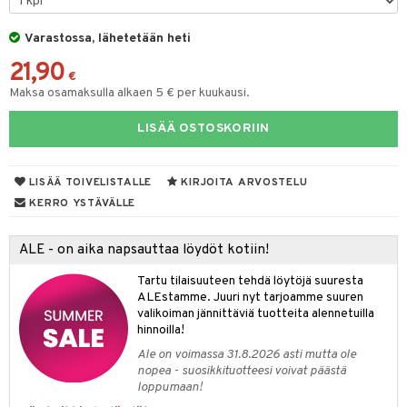
keet
O Minecraft
entarvikkeita
gformers
blarna
ten Huonekalut
taleikit
ten aterimet
elut
inkolasit
ta
Varastossa, lähetetään heti
GO Ninjago
ens Barn
ikat
tman
tot
oleikit
ka- & Säilytyslaatikot
neuvot
ut ja lakit
ysitterit
isuus
21,90
€
GO Speed Champions
ållan
kalut
libompa
lytys
opelit
tipullot & Tarvikkeet
iviteettilelut
starvikkeita
uviltti
Maksa osamaksulla alkaen 5 € per kuukausi.
GO Spidey
ffi Love
ney
gyn vaatteet
ipullot & Tarvikkeet
elyvaunut
ut
iilit
LISÄÄ OSTOSKORIIN
O Super Heroes
mintahahmot
ney Prinsessat
ettävät lelut
ut
ulelut & helistimet
ic
LISÄÄ TOIVELISTALLE
KIRJOITA ARVOSTELU
eli
apussit
uvajumppa
KERRO YSTÄVÄLLE
zen
mähäkkimies
ALE - on aika napsauttaa löydöt kotiin!
ry Potter
Tartu tilaisuuteen tehdä löytöjä suuresta
ALEstamme. Juuri nyt tarjoamme suuren
lo Kitty
valikoiman jännittäviä tuotteita alennetuilla
hinnoilla!
.L.
Ale on voimassa 31.8.2026 asti mutta ole
mmi Lehmä
nopea - suosikkituotteesi voivat päästä
loppumaan!
le