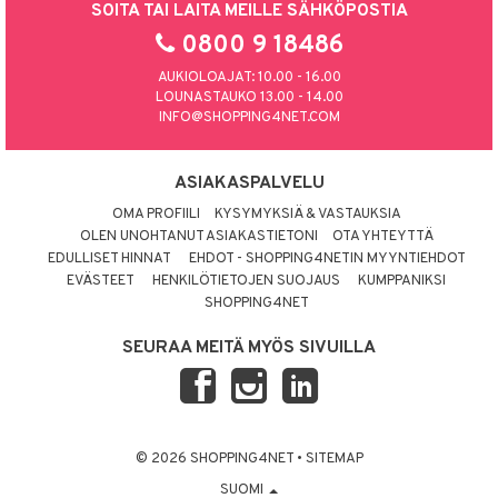
SOITA TAI LAITA MEILLE SÄHKÖPOSTIA
0800 9 18486
AUKIOLOAJAT: 10.00 - 16.00
LOUNASTAUKO 13.00 - 14.00
INFO@SHOPPING4NET.COM
ASIAKASPALVELU
OMA PROFIILI
KYSYMYKSIÄ & VASTAUKSIA
OLEN UNOHTANUT ASIAKASTIETONI
OTA YHTEYTTÄ
EDULLISET HINNAT
EHDOT - SHOPPING4NETIN MYYNTIEHDOT
EVÄSTEET
HENKILÖTIETOJEN SUOJAUS
KUMPPANIKSI
SHOPPING4NET
SEURAA MEITÄ MYÖS SIVUILLA
© 2026 SHOPPING4NET
•
SITEMAP
SUOMI