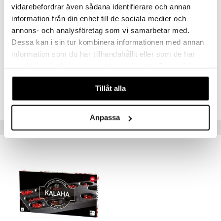
Muuta
vidarebefordrar även sådana identifierare och annan
Alkaen 6v.
information från din enhet till de sociala medier och
annons- och analysföretag som vi samarbetar med.
Dessa kan i sin tur kombinera informationen med annan
information som du har tillhandahållit eller som de har
samlat in när du har använt deras tjänster. Du godkänner
våra cookies vid fortsatt användande av vår webbplats.
Tuotenumero
Tillåt alla
TL385-1-XX
Anpassa
Vinkkejä sinulle