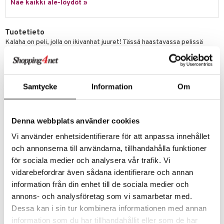
Näe kaikki ale-löydöt »
umi
le
Tuotetieto
Kalaha on peli, jolla on ikivanhat juuret! Tässä haastavassa pelissä
 Patrol
yritetään siirtää 72 kuulaa pelilautaa pitkin, niin että niin monta kuin
mahdollista päätyy pelaajan omaan koloon. Pelin voittamiseen
pi Pitkätossu
vaaditaan taktiikan taitamista!
Kalahaa on pelattu satoja, ellei jopa tuhansia vuosia monissa eri
sa Possu
Samtycke
Information
Om
maailmankolkissa. Sen takia Kalaha on jopa yhtä jännittävä, haastava ja
klassinen kuin shakki!
 MASKS
Muuta
kemon
Denna webbplats använder cookies
ållan
Vi använder enhetsidentifierare för att anpassa innehållet
och annonserna till användarna, tillhandahålla funktioner
er Mario
för sociala medier och analysera vår trafik. Vi
ru & Pesonen
vidarebefordrar även sådana identifierare och annan
information från din enhet till de sociala medier och
Tuotenumero
annons- och analysföretag som vi samarbetar med.
TSC19-1-XX
Dessa kan i sin tur kombinera informationen med annan
information som du har tillhandahållit eller som de har