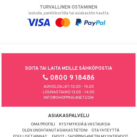
TURVALLINEN OSTAMINEN
laskulla, pankkikortilla tai asiakastilin kautta
SOITA TAI LAITA MEILLE SÄHKÖPOSTIA
0800 9 18486
AUKIOLOAJAT: 10.00 - 16.00
LOUNASTAUKO 13.00 - 14.00
INFO@SHOPPING4NET.COM
ASIAKASPALVELU
OMA PROFIILI
KYSYMYKSIÄ & VASTAUKSIA
OLEN UNOHTANUT ASIAKASTIETONI
OTA YHTEYTTÄ
EDULLISET HINNAT
EHDOT - SHOPPING4NETIN MYYNTIEHDOT