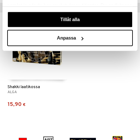
samlat in när du har använt deras tjänster. Du godkänner
Vinkkejä sinulle
våra cookies vid fortsatt användande av vår webbplats.
Tillåt alla
Anpassa
Shakki laatikossa
ALGA
15,90
€