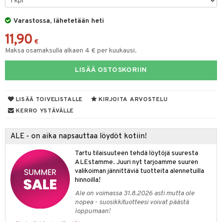
keet
O Minecraft
entarvikkeita
gformers
blarna
ten Huonekalut
taleikit
ten aterimet
elut
inkolasit
ta
Varastossa, lähetetään heti
GO Ninjago
ens Barn
ikat
tman
tot
oleikit
ka- & Säilytyslaatikot
neuvot
ut ja lakit
ysitterit
isuus
11,90
€
GO Speed Champions
ållan
kalut
libompa
lytys
opelit
tipullot & Tarvikkeet
iviteettilelut
starvikkeita
uviltti
Maksa osamaksulla alkaen 4 € per kuukausi.
GO Spidey
ffi Love
ney
gyn vaatteet
ipullot & Tarvikkeet
elyvaunut
ut
iilit
LISÄÄ OSTOSKORIIN
O Super Heroes
mintahahmot
ney Prinsessat
ettävät lelut
ut
ulelut & helistimet
ic
LISÄÄ TOIVELISTALLE
KIRJOITA ARVOSTELU
eli
apussit
uvajumppa
KERRO YSTÄVÄLLE
zen
mähäkkimies
ALE - on aika napsauttaa löydöt kotiin!
ry Potter
Tartu tilaisuuteen tehdä löytöjä suuresta
ALEstamme. Juuri nyt tarjoamme suuren
lo Kitty
valikoiman jännittäviä tuotteita alennetuilla
hinnoilla!
.L.
Ale on voimassa 31.8.2026 asti mutta ole
mmi Lehmä
nopea - suosikkituotteesi voivat päästä
loppumaan!
le