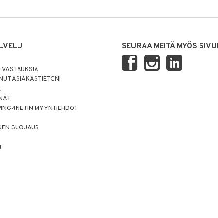
LVELU
SEURAA MEITÄ MYÖS SIVU
 VASTAUKSIA
UT ASIAKASTIETONI
Ä
NNAT
PING4NETIN MYYNTIEHDOT
JEN SUOJAUS
T