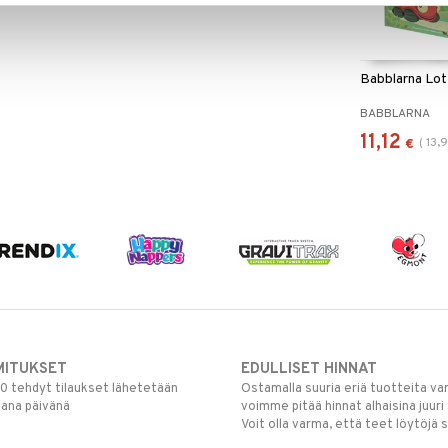
Babblarna Lot
BABBLARNA
11,12
(
13,
€
MITUKSET
EDULLISET HINNAT
00 tehdyt tilaukset lähetetään
Ostamalla suuria eriä tuotteita 
mana päivänä
voimme pitää hinnat alhaisina juuri
Voit olla varma, että teet löytöjä 