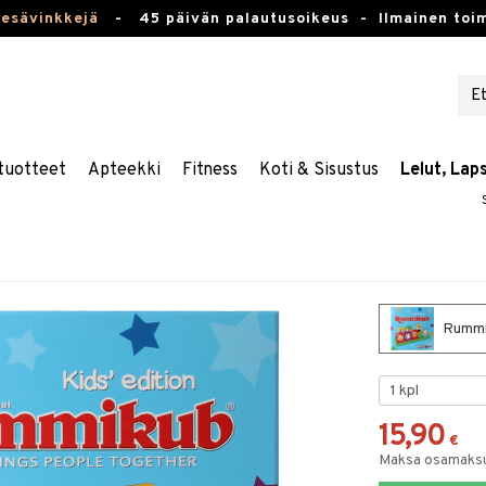
kesävinkkejä
-
45 päivän palautusoikeus -
Ilmainen toim
tuotteet
Apteekki
Fitness
Koti & Sisustus
Lelut, Lap
Rummi
15,90
€
Maksa osamaksul