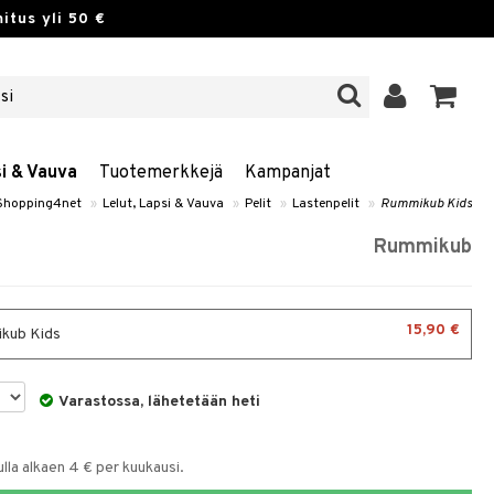
itus yli 50 €
si & Vauva
Tuotemerkkejä
Kampanjat
Shopping4net
»
Lelut, Lapsi & Vauva
»
Pelit
»
Lastenpelit
»
Rummikub Kids
Rummikub
15,90 €
kub Kids
Varastossa, lähetetään heti
la alkaen 4 € per kuukausi.