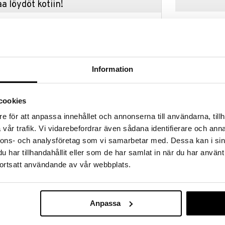
a löydöt kotiin!
isuuteen tehdä löytöjä suuresta ALEstamme. Juuri
mme suuren valikoiman jännittäviä tuotteita
a hinnoilla!
massa 31.8.2026 asti mutta ole nopea -
otteesi voivat päästä loppumaan!
Information
i ale-löydöt »
cookies
ALF Zoo
e för att anpassa innehållet och annonserna till användarna, tillh
rustuu alkuperäiseen Rummikubiin. Kaikki
vår trafik. Vi vidarebefordrar även sådana identifierare och anna
än jännittävään Rummikubin versioon, mikä luo
ALF
kemuksen, joka auttaa lapsia oppimaan numeroita,
nnons- och analysföretag som vi samarbetar med. Dessa kan i sin
4,90
Pelissä on kaksi tasoa, jotka antavat lasten kehittyä
€
har tillhandahållit eller som de har samlat in när du har använt
ntavat itseluottamusta ja nauttivat jokaisesta
ortsatt användande av vår webbplats.
kampanja
Anpassa