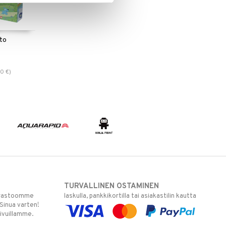
to
90
€
)
TURVALLINEN OSTAMINEN
varastoomme
laskulla, pankkikortilla tai asiakastilin kautta
 Sinua varten!
sivuillamme.