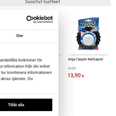
Suositut tuotteet
Om
Alga Tapple
Alga Tapple Matkapeli
andahålla funktioner för
n information från din enhet
ALGA
ALGA
 tur kombinera informationen
24,90
13,90
€
€
 deras tjänster. Du
-20%
Tillåt alla