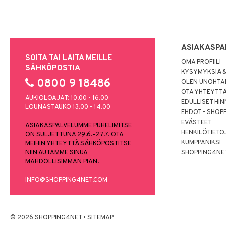
ASIAKASPA
SOITA TAI LAITA MEILLE
OMA PROFIILI
SÄHKÖPOSTIA
KYSYMYKSIÄ &
0800 9 18486
OLEN UNOHTAN
OTA YHTEYTT
AUKIOLOAJAT: 10.00 - 16.00
EDULLISET HI
LOUNASTAUKO 13.00 - 14.00
EHDOT - SHOP
EVÄSTEET
ASIAKASPALVELUMME PUHELIMITSE
HENKILÖTIETO
ON SULJETTUNA 29.6.–27.7. OTA
KUMPPANIKSI
MEIHIN YHTEYTTÄ SÄHKÖPOSTITSE
NIIN AUTAMME SINUA
SHOPPING4NE
MAHDOLLISIMMAN PIAN.
INFO@SHOPPING4NET.COM
© 2026 SHOPPING4NET
•
SITEMAP