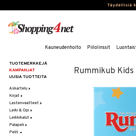
Täydellisiä 
Kauneudenhoito
Piilolinssit
Luontais
TUOTEMERKKEJÄ
Rummikub Kids
KAMPANJAT
UUSIA TUOTTEITA
Askartelu
Kirjat
Askartelumateriaalit
Lastenvaatteet
Askartelusetti
Askartelukirjat
Leiki & Opi
Helmet
Maalauskirjat
Alaosat
Leikkikalut
Koulutarvikkeet
Päiväkirjat
Alusvaatteet & Sukat
Opetuslelut
Leggingsit
Palapeli
Muovailuvaha
Kengät
Oppimispelit
Ajoneuvot
Pelit
Piirrä ja maalaa
Mekot
Soittimet
Eläimet
1000 palaa
Autoradat