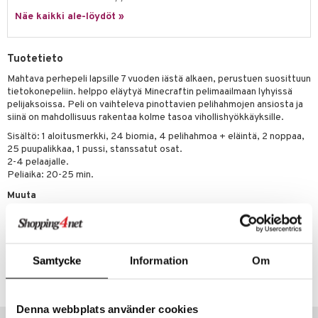
Näe kaikki ale-löydöt »
umi
le
Tuotetieto
 Patrol
Mahtava perhepeli lapsille 7 vuoden iästä alkaen, perustuen suosittuun
tietokonepeliin. helppo eläytyä Minecraftin pelimaailmaan lyhyissä
pi Pitkätossu
pelijaksoissa. Peli on vaihteleva pinottavien pelihahmojen ansiosta ja
sa Possu
siinä on mahdollisuus rakentaa kolme tasoa vihollishyökkäyksille.
Sisältö: 1 aloitusmerkki, 24 biomia, 4 pelihahmoa + eläintä, 2 noppaa,
 MASKS
25 puupalikkaa, 1 pussi, stanssatut osat.
2-4 pelaajalle.
kemon
Peliaika: 20-25 min.
ållan
Muuta
er Mario
7 v+
ru & Pesonen
Tuotenumero
Samtycke
Information
Om
TMC15-1-XX
Denna webbplats använder cookies
Suositut tuotteet