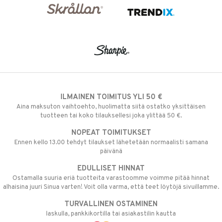
ILMAINEN TOIMITUS YLI 50 €
Aina maksuton vaihtoehto, huolimatta siitä ostatko yksittäisen
tuotteen tai koko tilauksellesi joka ylittää 50 €.
NOPEAT TOIMITUKSET
Ennen kello 13.00 tehdyt tilaukset lähetetään normaalisti samana
päivänä
EDULLISET HINNAT
Ostamalla suuria eriä tuotteita varastoomme voimme pitää hinnat
alhaisina juuri Sinua varten! Voit olla varma, että teet löytöjä sivuillamme.
TURVALLINEN OSTAMINEN
laskulla, pankkikortilla tai asiakastilin kautta