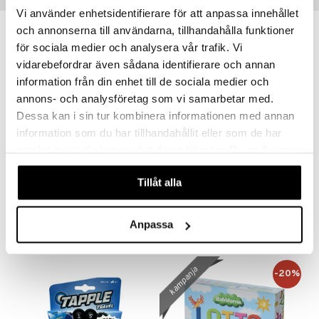
Vi använder enhetsidentifierare för att anpassa innehållet
och annonserna till användarna, tillhandahålla funktioner
för sociala medier och analysera vår trafik. Vi
vidarebefordrar även sådana identifierare och annan
information från din enhet till de sociala medier och
annons- och analysföretag som vi samarbetar med.
Dessa kan i sin tur kombinera informationen med annan
information som du har tillhandahållit eller som de har
samlat in när du har använt deras tjänster. Du godkänner
våra cookies vid fortsatt användande av vår webbplats.
ALF Zoo
Alga Tapple
Tillåt alla
ALF
ALGA
4,90
24,90
€
€
Anpassa
kampanja
-20%