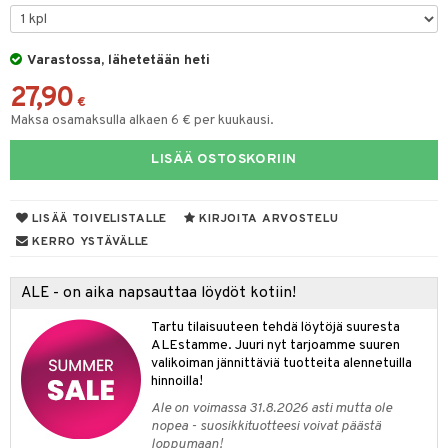
keet
O Minecraft
entarvikkeita
gformers
blarna
ten Huonekalut
taleikit
ten aterimet
elut
inkolasit
ta
GO Ninjago
ens Barn
Varastossa, lähetetään heti
ikat
tman
tot
oleikit
ka- & Säilytyslaatikot
neuvot
ut ja lakit
ysitterit
isuus
27,90
GO Speed Champions
ållan
kalut
libompa
lytys
opelit
tipullot & Tarvikkeet
iviteettilelut
starvikkeita
uviltti
€
Maksa osamaksulla alkaen 6 € per kuukausi.
GO Spidey
ffi Love
ney
gyn vaatteet
ipullot & Tarvikkeet
elyvaunut
ut
iilit
LISÄÄ OSTOSKORIIN
O Super Heroes
mintahahmot
ney Prinsessat
ettävät lelut
ut
ulelut & helistimet
ic
eli
apussit
uvajumppa
LISÄÄ TOIVELISTALLE
KIRJOITA ARVOSTELU
zen
KERRO YSTÄVÄLLE
mähäkkimies
ALE - on aika napsauttaa löydöt kotiin!
ry Potter
Tartu tilaisuuteen tehdä löytöjä suuresta
lo Kitty
ALEstamme. Juuri nyt tarjoamme suuren
valikoiman jännittäviä tuotteita alennetuilla
.L.
hinnoilla!
mmi Lehmä
Ale on voimassa 31.8.2026 asti mutta ole
nopea - suosikkituotteesi voivat päästä
le
loppumaan!