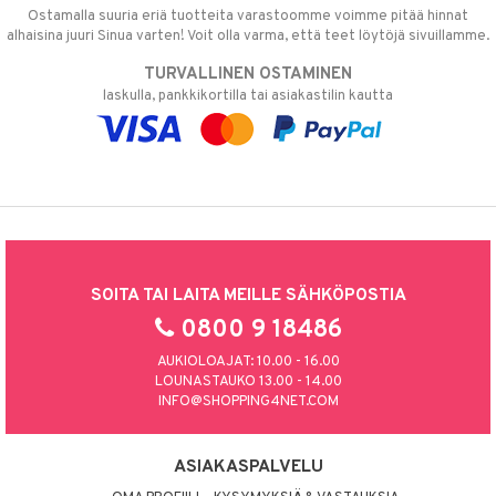
Ostamalla suuria eriä tuotteita varastoomme voimme pitää hinnat
alhaisina juuri Sinua varten! Voit olla varma, että teet löytöjä sivuillamme.
TURVALLINEN OSTAMINEN
laskulla, pankkikortilla tai asiakastilin kautta
SOITA TAI LAITA MEILLE SÄHKÖPOSTIA
0800 9 18486
AUKIOLOAJAT: 10.00 - 16.00
LOUNASTAUKO 13.00 - 14.00
INFO@SHOPPING4NET.COM
ASIAKASPALVELU