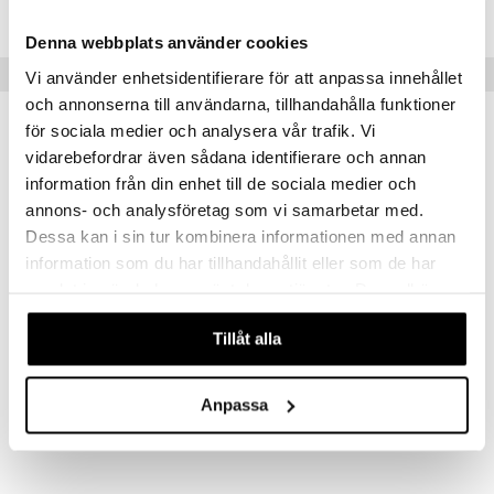
TMMM0-1-XX
umi
Denna webbplats använder cookies
le
Vinkkejä sinulle
Vi använder enhetsidentifierare för att anpassa innehållet
och annonserna till användarna, tillhandahålla funktioner
 Patrol
för sociala medier och analysera vår trafik. Vi
pi Pitkätossu
vidarebefordrar även sådana identifierare och annan
sa Possu
information från din enhet till de sociala medier och
annons- och analysföretag som vi samarbetar med.
 MASKS
Dessa kan i sin tur kombinera informationen med annan
kemon
information som du har tillhandahållit eller som de har
samlat in när du har använt deras tjänster. Du godkänner
ållan
våra cookies vid fortsatt användande av vår webbplats.
er Mario
Tillåt alla
Mimmi Lehmä ja Varis Hahmot
Mimmi lehmä Pehmopallo
ru & Pesonen
MAMMA MU
MAMMA MU
Anpassa
7,90
7,90
€
€