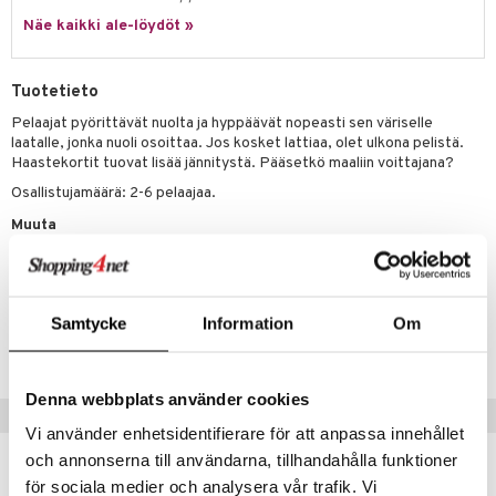
Näe kaikki ale-löydöt »
umi
le
Tuotetieto
 Patrol
Pelaajat pyörittävät nuolta ja hyppäävät nopeasti sen väriselle
laatalle, jonka nuoli osoittaa. Jos kosket lattiaa, olet ulkona pelistä.
pi Pitkätossu
Haastekortit tuovat lisää jännitystä. Pääsetkö maaliin voittajana?
sa Possu
Osallistujamäärä: 2-6 pelaajaa.
 MASKS
Muuta
5 vuotta+
kemon
ållan
Tuotenumero
Samtycke
Information
Om
er Mario
TTY57-1-XX
ru & Pesonen
Denna webbplats använder cookies
Suositut tuotteet
Vi använder enhetsidentifierare för att anpassa innehållet
och annonserna till användarna, tillhandahålla funktioner
för sociala medier och analysera vår trafik. Vi