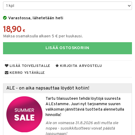
keet
O Minecraft
entarvikkeita
gformers
blarna
ten Huonekalut
taleikit
ten aterimet
elut
inkolasit
ta
GO Ninjago
ens Barn
Varastossa, lähetetään heti
ikat
tman
tot
oleikit
ka- & Säilytyslaatikot
neuvot
ut ja lakit
ysitterit
isuus
18,90
GO Speed Champions
ållan
kalut
libompa
lytys
opelit
tipullot & Tarvikkeet
iviteettilelut
starvikkeita
uviltti
€
Maksa osamaksulla alkaen 5 € per kuukausi.
GO Spidey
ffi Love
ney
gyn vaatteet
ipullot & Tarvikkeet
elyvaunut
ut
iilit
LISÄÄ OSTOSKORIIN
O Super Heroes
mintahahmot
ney Prinsessat
ettävät lelut
ut
ulelut & helistimet
ic
eli
apussit
uvajumppa
LISÄÄ TOIVELISTALLE
KIRJOITA ARVOSTELU
zen
KERRO YSTÄVÄLLE
mähäkkimies
ALE - on aika napsauttaa löydöt kotiin!
ry Potter
Tartu tilaisuuteen tehdä löytöjä suuresta
lo Kitty
ALEstamme. Juuri nyt tarjoamme suuren
valikoiman jännittäviä tuotteita alennetuilla
.L.
hinnoilla!
mmi Lehmä
Ale on voimassa 31.8.2026 asti mutta ole
nopea - suosikkituotteesi voivat päästä
le
loppumaan!