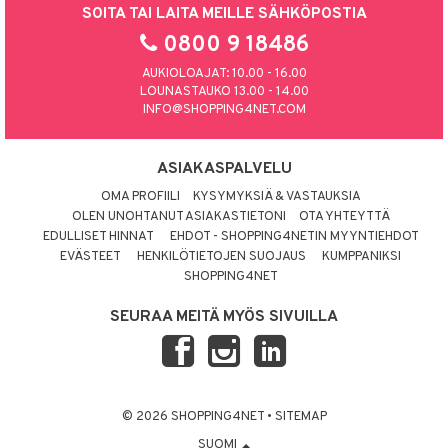
SOITA TAI LAITA MEILLE SÄHKÖPOSTIA
0800 9 18486
AUKIOLOAJAT: 10.00 - 16.00
LOUNASTAUKO 13.00 - 14.00
INFO@SHOPPING4NET.COM
ASIAKASPALVELU
OMA PROFIILI
KYSYMYKSIÄ & VASTAUKSIA
OLEN UNOHTANUT ASIAKASTIETONI
OTA YHTEYTTÄ
EDULLISET HINNAT
EHDOT - SHOPPING4NETIN MYYNTIEHDOT
EVÄSTEET
HENKILÖTIETOJEN SUOJAUS
KUMPPANIKSI
SHOPPING4NET
SEURAA MEITÄ MYÖS SIVUILLA
© 2026 SHOPPING4NET
•
SITEMAP
SUOMI