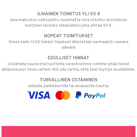
ILMAINEN TOIMITUS YLI 50 €
Aina maksuton vaihtoehto, huolimatta siitä ostatko yksittäisen
tuotteen tai koko tilauksellesi joka ylittää 50 €.
NOPEAT TOIMITUKSET
Ennen kello 13.00 tehdyt tilaukset lähetetään normaalisti samana
päivänä
EDULLISET HINNAT
Ostamalla suuria eriä tuotteita varastoomme voimme pitää hinnat
alhaisina juuri Sinua varten! Voit olla varma, että teet löytöjä sivuillamme.
TURVALLINEN OSTAMINEN
laskulla, pankkikortilla tai asiakastilin kautta