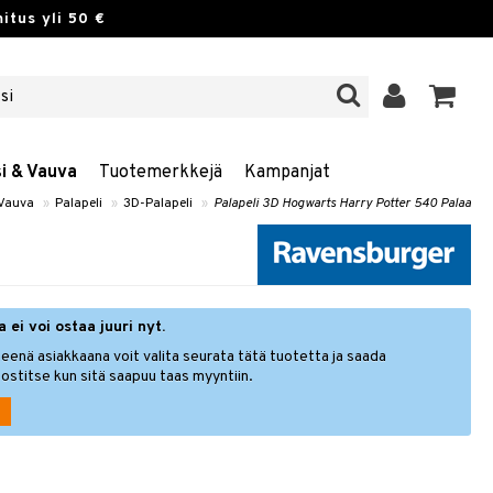
itus yli 50 €
si & Vauva
Tuotemerkkejä
Kampanjat
 Vauva
»
Palapeli
»
3D-Palapeli
»
Palapeli 3D Hogwarts Harry Potter 540 Palaa
 ei voi ostaa juuri nyt.
eenä asiakkaana voit valita seurata tätä tuotetta ja saada
ostitse kun sitä saapuu taas myyntiin.