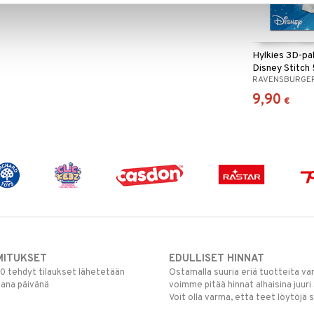
Hylkies 3D-pal
Disney Stitch
RAVENSBURGE
9,90
€
MITUKSET
EDULLISET HINNAT
00 tehdyt tilaukset lähetetään
Ostamalla suuria eriä tuotteita 
mana päivänä
voimme pitää hinnat alhaisina juuri
Voit olla varma, että teet löytöjä 