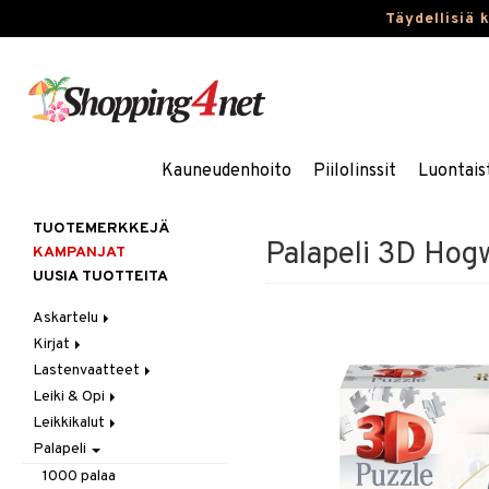
Täydellisiä 
Kauneudenhoito
Piilolinssit
Luontais
TUOTEMERKKEJÄ
Palapeli 3D Hog
KAMPANJAT
UUSIA TUOTTEITA
Askartelu
Kirjat
Askartelumateriaalit
Lastenvaatteet
Askartelusetti
Askartelukirjat
Leiki & Opi
Helmet
Maalauskirjat
Alaosat
Leikkikalut
Koulutarvikkeet
Päiväkirjat
Alusvaatteet & Sukat
Opetuslelut
Leggingsit
Palapeli
Muovailuvaha
Kengät
Oppimispelit
Ajoneuvot
Piirrä ja maalaa
Mekot
Soittimet
Eläimet
Autoradat
1000 palaa