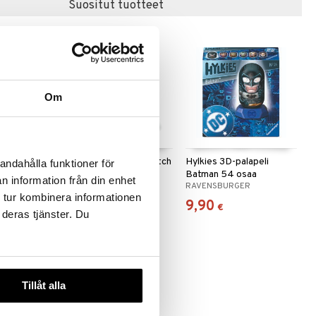
Suositut tuotteet
Om
 palaa
3D-palapeli Disney Stitch
Hylkies 3D-palapeli
andahålla funktioner för
72 palaa
Batman 54 osaa
n information från din enhet
R
RAVENSBURGER
RAVENSBURGER
 tur kombinera informationen
14,90
9,90
€
€
 deras tjänster. Du
Tillåt alla