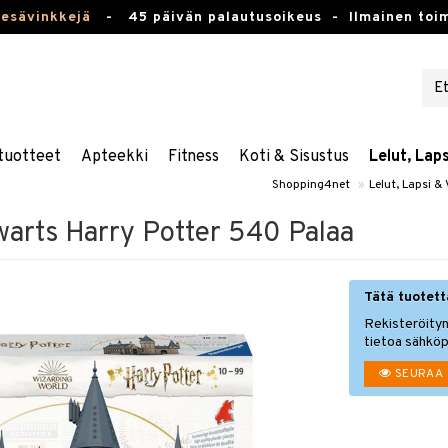
kesävinkkejä
-
45 päivän palautusoikeus -
Ilmainen toim
tuotteet
Apteekki
Fitness
Koti & Sisustus
Lelut, Lap
Shopping4net
»
Lelut, Lapsi &
warts Harry Potter 540 Palaa
Tätä tuotetta
Rekisteröityn
tietoa sähköp
SEURAA