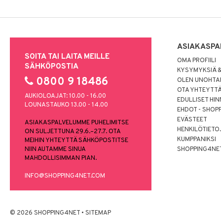
ASIAKASPA
SOITA TAI LAITA MEILLE
OMA PROFIILI
SÄHKÖPOSTIA
KYSYMYKSIÄ &
0800 9 18486
OLEN UNOHTAN
OTA YHTEYTT
AUKIOLOAJAT: 10.00 - 16.00
EDULLISET HI
LOUNASTAUKO 13.00 - 14.00
EHDOT - SHOP
EVÄSTEET
ASIAKASPALVELUMME PUHELIMITSE
HENKILÖTIETO
ON SULJETTUNA 29.6.–27.7. OTA
KUMPPANIKSI
MEIHIN YHTEYTTÄ SÄHKÖPOSTITSE
NIIN AUTAMME SINUA
SHOPPING4NE
MAHDOLLISIMMAN PIAN.
INFO@SHOPPING4NET.COM
© 2026 SHOPPING4NET
•
SITEMAP