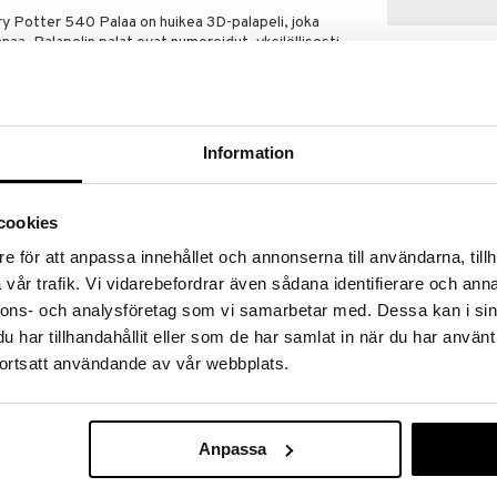
y Potter 540 Palaa on huikea 3D-palapeli, joka
naa. Palapelin palat ovat numeroidut, yksilöllisesti
koaminen on siten hieman helpompaa. Kun palapeli on
 Harry Potter-ystävän huoneeseen.
Information
cookies
3D-palapeli 72
e för att anpassa innehållet och annonserna till användarna, tillh
Spider-Man
vår trafik. Vi vidarebefordrar även sådana identifierare och anna
RAVENSBURGE
nnons- och analysföretag som vi samarbetar med. Dessa kan i sin
13,90
€
har tillhandahållit eller som de har samlat in när du har använt
ortsatt användande av vår webbplats.
Anpassa