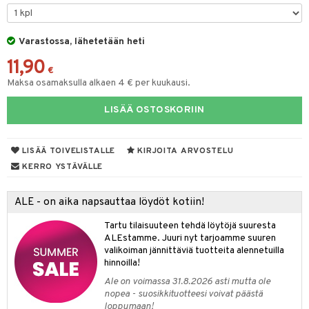
na/Äiti
O Minecraft
entarvikkeita
gformers
blarna
taleikit
kut
elut
kaus & imetys
us
GO Ninjago
ens Barn
Varastossa, lähetetään heti
ikat
tman
oleikit
eenvarjot
neuvot
istelu
nen
11,90
GO Speed Champions
ållan
kalut
libompa
opelit
iviteettilelut
mput
€
lalaput
keet
Maksa osamaksulla alkaen 4 € per kuukausi.
GO Spidey
ffi Love
ney
elyvaunut
ten Huonekalut
ten aterimet
inkolasit
ta
LISÄÄ OSTOSKORIIN
O Super Heroes
mintahahmot
ney Prinsessat
ettävät lelut
tot
ka- & Säilytyslaatikot
ut ja lakit
ysitterit
isuus
ic
eli
lytys
tipullot & Tarvikkeet
starvikkeita
uviltti
LISÄÄ TOIVELISTALLE
KIRJOITA ARVOSTELU
zen
gyn vaatteet
ipullot & Tarvikkeet
ut
iilit
KERRO YSTÄVÄLLE
mähäkkimies
ut
ulelut & helistimet
ALE - on aika napsauttaa löydöt kotiin!
ry Potter
apussit
uvajumppa
Tartu tilaisuuteen tehdä löytöjä suuresta
lo Kitty
ALEstamme. Juuri nyt tarjoamme suuren
valikoiman jännittäviä tuotteita alennetuilla
.L.
hinnoilla!
mmi Lehmä
Ale on voimassa 31.8.2026 asti mutta ole
nopea - suosikkituotteesi voivat päästä
le
loppumaan!