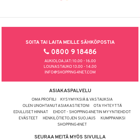
SOITA TAI LAITA MEILLE SÄHKÖPOSTIA
0800 9 18486
AUKIOLOAJAT: 10.00 - 16.00
LOUNASTAUKO 13.00 - 14.00
INFO@SHOPPING4NET.COM
ASIAKASPALVELU
OMA PROFIILI
KYSYMYKSIÄ & VASTAUKSIA
OLEN UNOHTANUT ASIAKASTIETONI
OTA YHTEYTTÄ
EDULLISET HINNAT
EHDOT - SHOPPING4NETIN MYYNTIEHDOT
EVÄSTEET
HENKILÖTIETOJEN SUOJAUS
KUMPPANIKSI
SHOPPING4NET
SEURAA MEITÄ MYÖS SIVUILLA