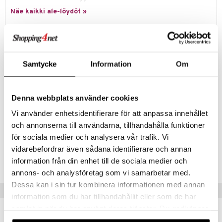
Näe kaikki ale-löydöt »
umi
le
Tuotetieto
 Patrol
Kaunis puupalapeli, jossa on aiheena Bamse ja hänen ystävänsä
Samtycke
Information
Om
pieninä.
pi Pitkätossu
9 palaa.
sa Possu
Valmiin palapelin mitat: 25 x 21 x 5 cm.
Denna webbplats använder cookies
 MASKS
Muuta
Vi använder enhetsidentifierare för att anpassa innehållet
kemon
2 vuotta+
och annonserna till användarna, tillhandahålla funktioner
ållan
för sociala medier och analysera vår trafik. Vi
Tuotenumero
vidarebefordrar även sådana identifierare och annan
er Mario
TED83-1-XX
information från din enhet till de sociala medier och
ru & Pesonen
annons- och analysföretag som vi samarbetar med.
Dessa kan i sin tur kombinera informationen med annan
Vinkkejä sinulle
information som du har tillhandahållit eller som de har
samlat in när du har använt deras tjänster. Du godkänner
våra cookies vid fortsatt användande av vår webbplats.