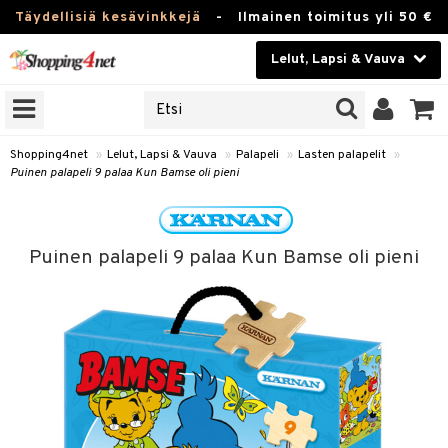
Täydellisiä kesävinkkejä
-
Ilmainen toimitus yli 50 €
Lelut, Lapsi & Vauva
ERKKEJÄ
Kauneudenhoito
JAT
UOTTEITA
Piilolinssit
Shopping4net
»
Lelut, Lapsi & Vauva
»
Palapeli
»
Lasten palapelit
»
Puinen palapeli 9 palaa Kun Bamse oli pieni
Luontaistuotteet
u
Apteekki
lumateriaalit
Puinen palapeli 9 palaa Kun Bamse oli pieni
atteet
lusetti
lukirjat
Fitness
pi
kirjat
t
Koti & Sisustus
gingsit
ut
rvikkeet
rjat
atteet & Sukat
lelut
Lelut, Lapsi & Vauva
luvaha
pelit
vot
Tuotemerkkejä
oradat
ja maalaa
et
t
alaa
Kampanjat
ot
 Real
otteet
it
lentereita
alaa