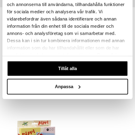
Vinkkejä sinulle
och annonserna till användarna, tillhandahålla funktioner
för sociala medier och analysera vår trafik. Vi
vidarebefordrar även sådana identifierare och annan
information från din enhet till de sociala medier och
annons- och analysföretag som vi samarbetar med.
Dessa kan i sin tur kombinera informationen med annan
information som du har tillhandahållit eller som de har
samlat in när du har använt deras tjänster. Du godkänner
våra cookies vid fortsatt användande av vår webbplats.
Tillåt alla
Bluey Palapeli Puupalapeli 20 Palaa
Peppi Palapeli Puupalapeli 30 palaa
BLUEY
PIPPI LÅNGSTRUMP
Anpassa
11,90
11,90
€
€