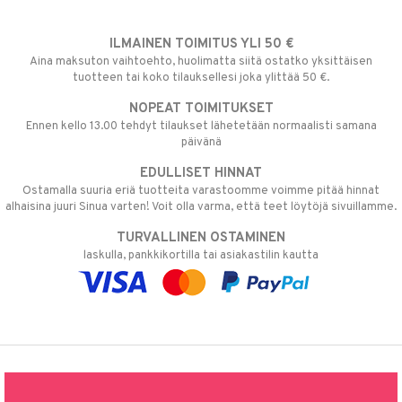
ILMAINEN TOIMITUS YLI 50 €
Aina maksuton vaihtoehto, huolimatta siitä ostatko yksittäisen
tuotteen tai koko tilauksellesi joka ylittää 50 €.
NOPEAT TOIMITUKSET
Ennen kello 13.00 tehdyt tilaukset lähetetään normaalisti samana
päivänä
EDULLISET HINNAT
Ostamalla suuria eriä tuotteita varastoomme voimme pitää hinnat
alhaisina juuri Sinua varten! Voit olla varma, että teet löytöjä sivuillamme.
TURVALLINEN OSTAMINEN
laskulla, pankkikortilla tai asiakastilin kautta