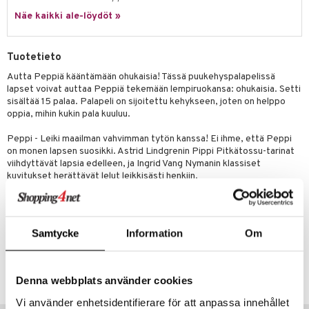
Näe kaikki ale-löydöt »
umi
le
Tuotetieto
 Patrol
Autta Peppiä kääntämään ohukaisia! Tässä puukehyspalapelissä
lapset voivat auttaa Peppiä tekemään lempiruokansa: ohukaisia. Setti
pi Pitkätossu
sisältää 15 palaa. Palapeli on sijoitettu kehykseen, joten on helppo
sa Possu
oppia, mihin kukin pala kuuluu.
 MASKS
Peppi - Leiki maailman vahvimman tytön kanssa! Ei ihme, että Peppi
on monen lapsen suosikki. Astrid Lindgrenin Pippi Pitkätossu-tarinat
kemon
viihdyttävät lapsia edelleen, ja Ingrid Vang Nymanin klassiset
kuvitukset herättävät lelut leikkisästi henkiin.
ållan
Muuta
er Mario
3 v+
ru & Pesonen
Samtycke
Information
Om
Tuotenumero
TPN12-1-XX
Denna webbplats använder cookies
Vi använder enhetsidentifierare för att anpassa innehållet