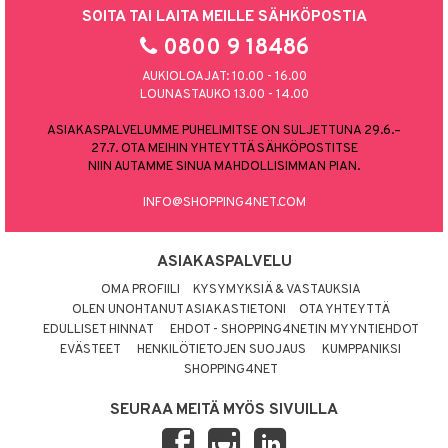
SOITA TAI LAITA MEILLE SÄHKÖPOSTIA
0800 9 18486
AUKIOLOAJAT: 10.00 - 16.00
LOUNASTAUKO 13.00 - 14.00
ASIAKASPALVELUMME PUHELIMITSE ON SULJETTUNA 29.6.–
27.7. OTA MEIHIN YHTEYTTÄ SÄHKÖPOSTITSE
NIIN AUTAMME SINUA MAHDOLLISIMMAN PIAN.
INFO@SHOPPING4NET.COM
ASIAKASPALVELU
OMA PROFIILI
KYSYMYKSIÄ & VASTAUKSIA
OLEN UNOHTANUT ASIAKASTIETONI
OTA YHTEYTTÄ
EDULLISET HINNAT
EHDOT - SHOPPING4NETIN MYYNTIEHDOT
EVÄSTEET
HENKILÖTIETOJEN SUOJAUS
KUMPPANIKSI
SHOPPING4NET
SEURAA MEITÄ MYÖS SIVUILLA