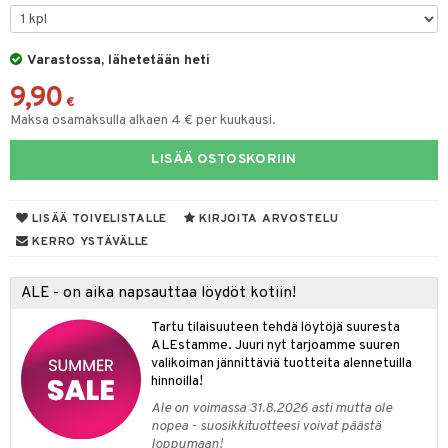
na/Äiti
O Minecraft
entarvikkeita
gformers
blarna
taleikit
kut
elut
kaus & imetys
us
GO Ninjago
ens Barn
Varastossa, lähetetään heti
ikat
tman
oleikit
eenvarjot
neuvot
istelu
nen
9,90
GO Speed Champions
ållan
kalut
libompa
opelit
iviteettilelut
mput
€
lalaput
keet
Maksa osamaksulla alkaen 4 € per kuukausi.
GO Spidey
ffi Love
ney
elyvaunut
ten Huonekalut
ten aterimet
inkolasit
ta
LISÄÄ OSTOSKORIIN
O Super Heroes
mintahahmot
ney Prinsessat
ettävät lelut
tot
ka- & Säilytyslaatikot
ut ja lakit
ysitterit
isuus
ic
eli
lytys
tipullot & Tarvikkeet
starvikkeita
uviltti
LISÄÄ TOIVELISTALLE
KIRJOITA ARVOSTELU
zen
gyn vaatteet
ipullot & Tarvikkeet
ut
iilit
KERRO YSTÄVÄLLE
mähäkkimies
ut
ulelut & helistimet
ALE - on aika napsauttaa löydöt kotiin!
ry Potter
apussit
uvajumppa
Tartu tilaisuuteen tehdä löytöjä suuresta
lo Kitty
ALEstamme. Juuri nyt tarjoamme suuren
valikoiman jännittäviä tuotteita alennetuilla
.L.
hinnoilla!
mmi Lehmä
Ale on voimassa 31.8.2026 asti mutta ole
nopea - suosikkituotteesi voivat päästä
le
loppumaan!