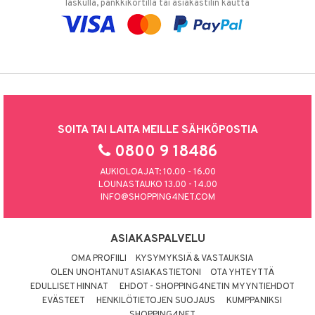
laskulla, pankkikortilla tai asiakastilin kautta
SOITA TAI LAITA MEILLE SÄHKÖPOSTIA
0800 9 18486
AUKIOLOAJAT: 10.00 - 16.00
LOUNASTAUKO 13.00 - 14.00
INFO@SHOPPING4NET.COM
ASIAKASPALVELU
OMA PROFIILI
KYSYMYKSIÄ & VASTAUKSIA
OLEN UNOHTANUT ASIAKASTIETONI
OTA YHTEYTTÄ
EDULLISET HINNAT
EHDOT - SHOPPING4NETIN MYYNTIEHDOT
EVÄSTEET
HENKILÖTIETOJEN SUOJAUS
KUMPPANIKSI
SHOPPING4NET