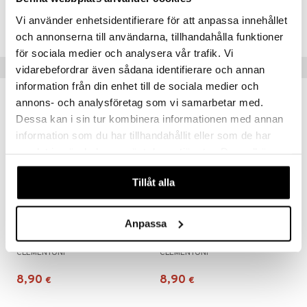
Tuotenumero
Vi använder enhetsidentifierare för att anpassa innehållet
TCM77-1-XX
och annonserna till användarna, tillhandahålla funktioner
för sociala medier och analysera vår trafik. Vi
Vinkkejä sinulle
vidarebefordrar även sådana identifierare och annan
information från din enhet till de sociala medier och
annons- och analysföretag som vi samarbetar med.
Dessa kan i sin tur kombinera informationen med annan
information som du har tillhandahållit eller som de har
samlat in när du har använt deras tjänster. Du godkänner
våra cookies vid fortsatt användande av vår webbplats.
Tillåt alla
Anpassa
104 palan palapeli CB Avengers
Palapeli 104 palaa CB Paw Patrol 2
CLEMENTONI
CLEMENTONI
8,90
8,90
€
€