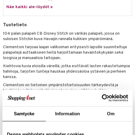
Näe kaikki ale-löydöt »
umi
le
Tuotetieto
 Patrol
104 palan palapeli CB Disney Stitch on värikäs palapeli, jossa on
suloisen Stitchin kuva Havaijin rannalla kukkien ympäröimänä.
pi Pitkätossu
Clementoni tarjoaa laajan valikoiman erityisesti lapsille suunniteltuja
sa Possu
palapelejä auttaakseen heitä harjoittamaan havaintokykyään sekä
loogisia ja manuaalisia taitojaan.
 MASKS
Kiehtovia kuvia eloisilla väreillä, jotka esittävät lasten rakastetuimpia
kemon
hahmoja, tarjoten tunteja hauskaa yhdessäoloa ystävien ja perheen
kanssa.
ållan
Clementoni on tietoinen ympäristötietoisuuden tärkeydestä ja
käyttää laajalti kierrätettyjä materiaaleja välttäen kaikkia
er Mario
komponentteja, jotka sisältävät epäpuhtauksia. Valmistettu Italiassa.
ru & Pesonen
Valmiin palapelin koko
: 27 x 38 cm.
Muuta
Samtycke
Information
Om
6 vuotta+
Denna webbplats använder cookies