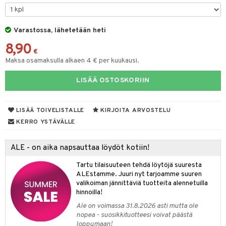
na/Äiti
O Minecraft
entarvikkeita
gformers
blarna
taleikit
kut
elut
kaus & imetys
us
GO Ninjago
ens Barn
Varastossa, lähetetään heti
ikat
tman
oleikit
eenvarjot
neuvot
istelu
nen
8,90
GO Speed Champions
ållan
kalut
libompa
opelit
iviteettilelut
mput
€
lalaput
keet
Maksa osamaksulla alkaen 4 € per kuukausi.
GO Spidey
ffi Love
ney
elyvaunut
ten Huonekalut
ten aterimet
inkolasit
ta
LISÄÄ OSTOSKORIIN
O Super Heroes
mintahahmot
ney Prinsessat
ettävät lelut
tot
ka- & Säilytyslaatikot
ut ja lakit
ysitterit
isuus
ic
eli
lytys
tipullot & Tarvikkeet
starvikkeita
uviltti
LISÄÄ TOIVELISTALLE
KIRJOITA ARVOSTELU
zen
gyn vaatteet
ipullot & Tarvikkeet
ut
iilit
KERRO YSTÄVÄLLE
mähäkkimies
ut
ulelut & helistimet
ALE - on aika napsauttaa löydöt kotiin!
ry Potter
apussit
uvajumppa
Tartu tilaisuuteen tehdä löytöjä suuresta
lo Kitty
ALEstamme. Juuri nyt tarjoamme suuren
valikoiman jännittäviä tuotteita alennetuilla
.L.
hinnoilla!
mmi Lehmä
Ale on voimassa 31.8.2026 asti mutta ole
nopea - suosikkituotteesi voivat päästä
le
loppumaan!