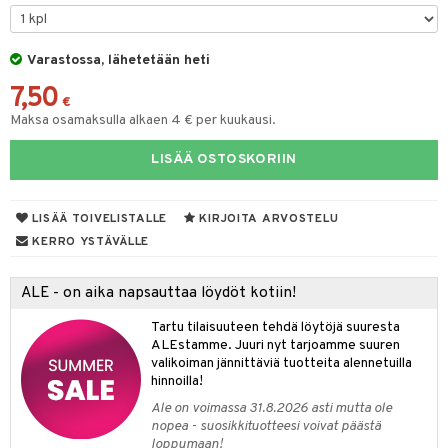
na/Äiti
O Minecraft
entarvikkeita
gformers
blarna
taleikit
kut
elut
kaus & imetys
us
GO Ninjago
ens Barn
Varastossa, lähetetään heti
ikat
tman
oleikit
eenvarjot
neuvot
istelu
nen
7,50
GO Speed Champions
ållan
kalut
libompa
opelit
iviteettilelut
mput
€
lalaput
keet
Maksa osamaksulla alkaen 4 € per kuukausi.
GO Spidey
ffi Love
ney
elyvaunut
ten Huonekalut
ten aterimet
inkolasit
ta
LISÄÄ OSTOSKORIIN
O Super Heroes
mintahahmot
ney Prinsessat
ettävät lelut
tot
ka- & Säilytyslaatikot
ut ja lakit
ysitterit
isuus
ic
eli
lytys
tipullot & Tarvikkeet
starvikkeita
uviltti
LISÄÄ TOIVELISTALLE
KIRJOITA ARVOSTELU
zen
gyn vaatteet
ipullot & Tarvikkeet
ut
iilit
KERRO YSTÄVÄLLE
mähäkkimies
ut
ulelut & helistimet
ALE - on aika napsauttaa löydöt kotiin!
ry Potter
apussit
uvajumppa
Tartu tilaisuuteen tehdä löytöjä suuresta
lo Kitty
ALEstamme. Juuri nyt tarjoamme suuren
valikoiman jännittäviä tuotteita alennetuilla
.L.
hinnoilla!
mmi Lehmä
Ale on voimassa 31.8.2026 asti mutta ole
nopea - suosikkituotteesi voivat päästä
le
loppumaan!