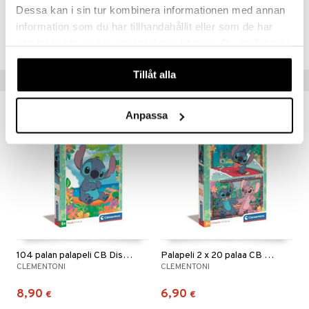
Dessa kan i sin tur kombinera informationen med annan
Tuotenumero
information som du har tillhandahållit eller som de har
TCM80-1-XX
samlat in när du har använt deras tjänster. Du godkänner
våra cookies vid fortsatt användande av vår webbplats.
Tillåt alla
Vinkkejä sinulle
Anpassa
104 palan palapeli CB Disney Stitch
Palapeli 2 x 20 palaa CB Disney Stitch
CLEMENTONI
CLEMENTONI
8,90
6,90
€
€