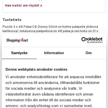
Näe kaikki ale-löydöt »
umi
le
Tuotetieto
 Patrol
Puzzle 3 x 48 Palaa CB Disney Stitch on kolme palapeliä yhdessä
laatikossa! Jokaisessa palapelissä on 48 palaa ja sen koko on 21 x
pi Pitkätossu
20,5 cm, kun se on valmis. Kokoa Lilo, Stitch ja Angel!
sa Possu
Clementoni tarjoaa laajan valikoiman palapelejä, jotka on erityisesti
suunniteltu lapsille auttamaan heitä harjoittamaan havaintokykyään
 MASKS
sekä loogisia ja manuaalisia taitojaan.
Samtycke
Information
Om
kemon
Kiehtovia kuvia eloisilla väreillä, jotka esittävät lasten rakastetuimpia
hahmoja, tarjoavat tuntikausia hauskaa yhdessäoloa ystävien ja
ållan
perheen kanssa.
Denna webbplats använder cookies
Clementoni on tietoinen ympäristötietoisuuden tärkeydestä ja
er Mario
Vi använder enhetsidentifierare för att anpassa innehållet
käyttää laajasti kierrätettyjä materiaaleja välttäen kaikkia
ru & Pesonen
komponentteja, jotka sisältävät epäpuhtauksia. Valmistettu Italiassa.
och annonserna till användarna, tillhandahålla funktioner
Valmiin palapelin koko
: 21 x 20,5 cm.
för sociala medier och analysera vår trafik. Vi
vidarebefordrar även sådana identifierare och annan
Muuta
information från din enhet till de sociala medier och
5 vuotta+
annons- och analysföretag som vi samarbetar med.