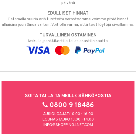
päivänä
EDULLISET HINNAT
Ostamalla suuria eriä tuotteita varastoomme voimme pitää hinnat
alhaisina juuri Sinua varten! Voit olla varma, että teet löytöjä sivuillamme.
TURVALLINEN OSTAMINEN
laskulla, pankkikortilla tai asiakastilin kautta
SOITA TAI LAITA MEILLE SÄHKÖPOSTIA
0800 9 18486
AUKIOLOAJAT: 10.00 - 16.00
LOUNASTAUKO 13.00 - 14.00
INFO@SHOPPING4NET.COM