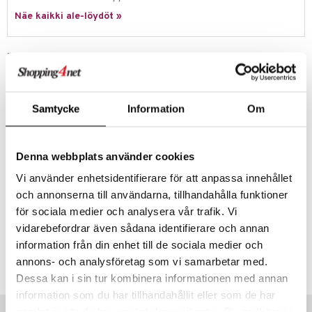
Näe kaikki ale-löydöt »
umi
le
Tuotetieto
 Patrol
1500 palan palapeli The Flight esittelee joukon lentäviä, värikkäitä
luomuksia värikkäällä taivaalla!
pi Pitkätossu
Samtycke
Information
Om
Löydä täydellinen istuvuus! Ravensburgerilla on jotain jokaiselle
sa Possu
aikuiselle, palapelejä 500 palasta maailman suurimpaan, jossa on
40320 palaa – ja kaikkea siltä väliltä! Nauti Ravensburgerin laadusta
 MASKS
tämän perheystävällisen aktiviteetin parissa!
Denna webbplats använder cookies
kemon
Valmis palapeli on kooltaan noin 80 x 60 cm.
Vi använder enhetsidentifierare för att anpassa innehållet
Muuta
ållan
och annonserna till användarna, tillhandahålla funktioner
n. 14 vuotta+
er Mario
för sociala medier och analysera vår trafik. Vi
vidarebefordrar även sådana identifierare och annan
ru & Pesonen
Tuotenumero
information från din enhet till de sociala medier och
annons- och analysföretag som vi samarbetar med.
TRE91-1-XX
Dessa kan i sin tur kombinera informationen med annan
information som du har tillhandahållit eller som de har
Vinkkejä sinulle
samlat in när du har använt deras tjänster. Du godkänner