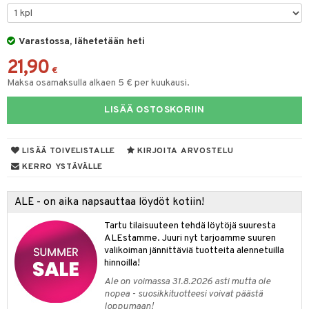
na/Äiti
O Minecraft
entarvikkeita
gformers
blarna
taleikit
kut
elut
kaus & imetys
us
GO Ninjago
ens Barn
Varastossa, lähetetään heti
ikat
tman
oleikit
eenvarjot
neuvot
istelu
nen
21,90
GO Speed Champions
ållan
kalut
libompa
opelit
iviteettilelut
mput
€
lalaput
keet
Maksa osamaksulla alkaen 5 € per kuukausi.
GO Spidey
ffi Love
ney
elyvaunut
ten Huonekalut
ten aterimet
inkolasit
ta
LISÄÄ OSTOSKORIIN
O Super Heroes
mintahahmot
ney Prinsessat
ettävät lelut
tot
ka- & Säilytyslaatikot
ut ja lakit
ysitterit
isuus
ic
eli
lytys
tipullot & Tarvikkeet
starvikkeita
uviltti
LISÄÄ TOIVELISTALLE
KIRJOITA ARVOSTELU
zen
gyn vaatteet
ipullot & Tarvikkeet
ut
iilit
KERRO YSTÄVÄLLE
mähäkkimies
ut
ulelut & helistimet
ALE - on aika napsauttaa löydöt kotiin!
ry Potter
apussit
uvajumppa
Tartu tilaisuuteen tehdä löytöjä suuresta
lo Kitty
ALEstamme. Juuri nyt tarjoamme suuren
valikoiman jännittäviä tuotteita alennetuilla
.L.
hinnoilla!
mmi Lehmä
Ale on voimassa 31.8.2026 asti mutta ole
nopea - suosikkituotteesi voivat päästä
le
loppumaan!