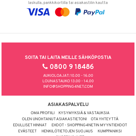
laskulla, pankkikortilla tai asiakastilin kautta
SOITA TAI LAITA MEILLE SÄHKÖPOSTIA
0800 9 18486
AUKIOLOAJAT: 10.00 - 16.00
LOUNASTAUKO 13.00 - 14.00
INFO@SHOPPING4NET.COM
ASIAKASPALVELU
OMA PROFIILI
KYSYMYKSIÄ & VASTAUKSIA
OLEN UNOHTANUT ASIAKASTIETONI
OTA YHTEYTTÄ
EDULLISET HINNAT
EHDOT - SHOPPING4NETIN MYYNTIEHDOT
EVÄSTEET
HENKILÖTIETOJEN SUOJAUS
KUMPPANIKSI