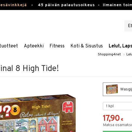
kesävinkkejä
-
45 päivän palautusoikeus -
Ilmainen toim
tuotteet
Apteekki
Fitness
Koti & Sisustus
Lelut, Lap
Shopping4net
»
Lel
inal 8 High Tide!
Wasgij
17,90
€
Maksa osamaksul