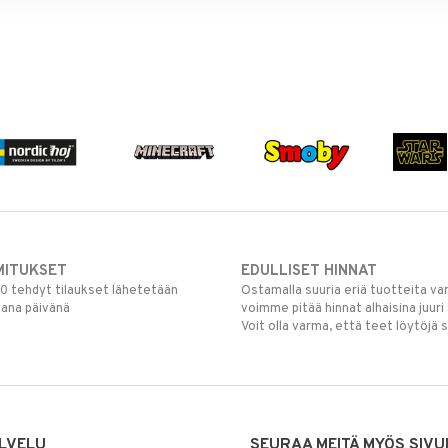
MITUKSET
EDULLISET HINNAT
00 tehdyt tilaukset lähetetään
Ostamalla suuria eriä tuotteita 
mana päivänä
voimme pitää hinnat alhaisina juuri
Voit olla varma, että teet löytöjä 
LVELU
SEURAA MEITÄ MYÖS SIVU