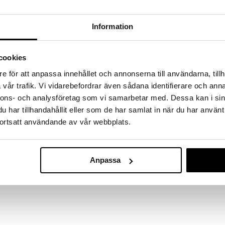
a löydöt kotiin!
isuuteen tehdä löytöjä suuresta ALEstamme. Juuri
Information
mme suuren valikoiman jännittäviä tuotteita
a hinnoilla!
massa 31.8.2026 asti mutta ole nopea -
cookies
otteesi voivat päästä loppumaan!
e för att anpassa innehållet och annonserna till användarna, tillh
i ale-löydöt »
vår trafik. Vi vidarebefordrar även sådana identifierare och anna
nnons- och analysföretag som vi samarbetar med. Dessa kan i sin
har tillhandahållit eller som de har samlat in när du har använt
Wasgij Retro 
 Tide -palapelin avulla seuraat johtolankoja ja yrität
ortsatt användande av vår webbplats.
High Season!
uvatun kohtauksen hahmoista katselee.
WASGIJ
en ääni... Kuinka ihanan rentouttava päivä rannalla
17,90
€
us olekin itse asiassa tyyntä ennen myrskyä? Yritä
Anpassa
ä oleva hengenpelastaja; se, mitä hän näkee, on se