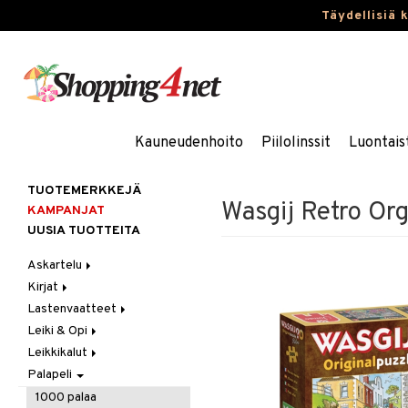
Täydellisiä 
Kauneudenhoito
Piilolinssit
Luontais
TUOTEMERKKEJÄ
Wasgij Retro Org
KAMPANJAT
UUSIA TUOTTEITA
Askartelu
Kirjat
Askartelumateriaalit
Lastenvaatteet
Askartelusetti
Askartelukirjat
Leiki & Opi
Helmet
Maalauskirjat
Alaosat
Leikkikalut
Koulutarvikkeet
Päiväkirjat
Alusvaatteet & Sukat
Opetuslelut
Leggingsit
Palapeli
Muovailuvaha
Kengät
Oppimispelit
Ajoneuvot
Piirrä ja maalaa
Mekot
Soittimet
Eläimet
Autoradat
1000 palaa