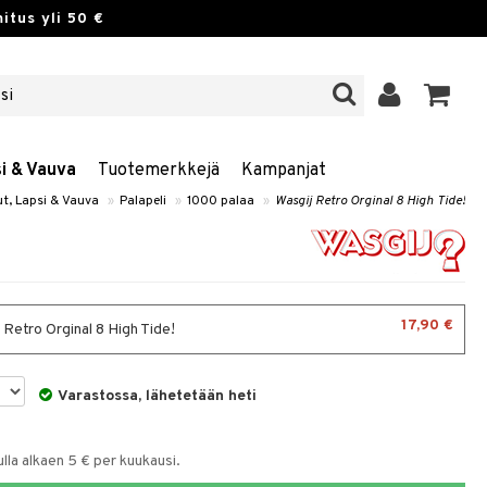
itus yli 50 €
si & Vauva
Tuotemerkkejä
Kampanjat
ut, Lapsi & Vauva
»
Palapeli
»
1000 palaa
»
Wasgij Retro Orginal 8 High Tide!
17,90 €
 Retro Orginal 8 High Tide!
Varastossa, lähetetään heti
la alkaen 5 € per kuukausi.