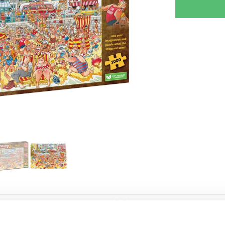
RJOITA ARVOSTELU
KERRO YSTÄVÄLLE