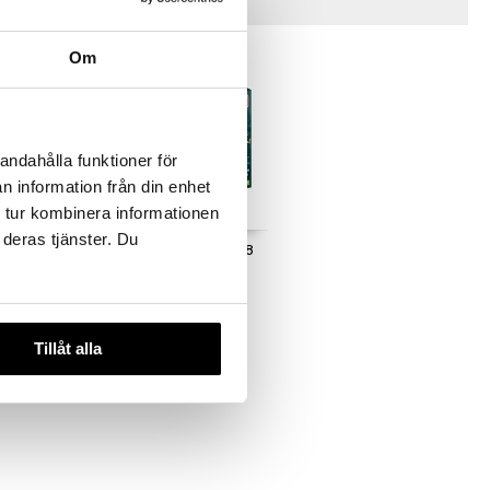
Vinkkejä sinulle
Om
andahålla funktioner för
n information från din enhet
 tur kombinera informationen
 deras tjänster. Du
Destiny 8
Wasgij Retro Mystery 8
The Final Hurdle!
WASGIJ
17,90
€
Tillåt alla