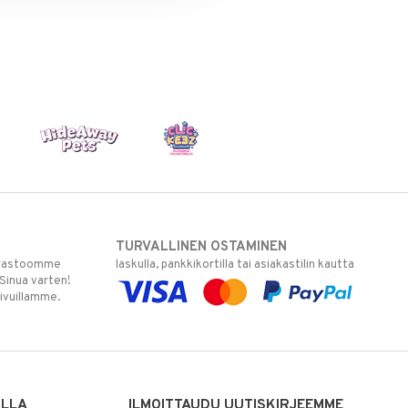
TURVALLINEN OSTAMINEN
varastoomme
laskulla, pankkikortilla tai asiakastilin kautta
 Sinua varten!
sivuillamme.
ILLA
ILMOITTAUDU UUTISKIRJEEMME