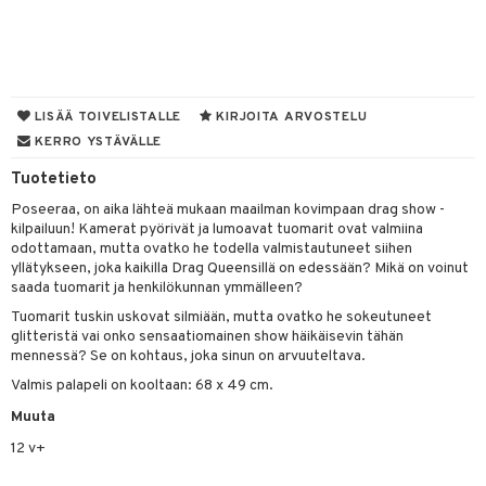
na/Äiti
O Minecraft
entarvikkeita
gformers
blarna
taleikit
kut
elut
kaus & imetys
us
GO Ninjago
ens Barn
ikat
tman
oleikit
eenvarjot
neuvot
istelu
nen
GO Speed Champions
ållan
kalut
libompa
opelit
iviteettilelut
mput
lalaput
keet
LISÄÄ TOIVELISTALLE
KIRJOITA ARVOSTELU
GO Spidey
ffi Love
KERRO YSTÄVÄLLE
ney
elyvaunut
ten Huonekalut
ten aterimet
inkolasit
ta
O Super Heroes
mintahahmot
Tuotetieto
ney Prinsessat
ettävät lelut
tot
ka- & Säilytyslaatikot
ut ja lakit
ysitterit
isuus
Poseeraa, on aika lähteä mukaan maailman kovimpaan drag show -
ic
eli
lytys
tipullot & Tarvikkeet
starvikkeita
uviltti
kilpailuun! Kamerat pyörivät ja lumoavat tuomarit ovat valmiina
odottamaan, mutta ovatko he todella valmistautuneet siihen
zen
gyn vaatteet
ipullot & Tarvikkeet
ut
iilit
yllätykseen, joka kaikilla Drag Queensillä on edessään? Mikä on voinut
saada tuomarit ja henkilökunnan ymmälleen?
mähäkkimies
ut
ulelut & helistimet
Tuomarit tuskin uskovat silmiään, mutta ovatko he sokeutuneet
ry Potter
apussit
uvajumppa
glitteristä vai onko sensaatiomainen show häikäisevin tähän
mennessä? Se on kohtaus, joka sinun on arvuuteltava.
lo Kitty
Valmis palapeli on kooltaan: 68 x 49 cm.
.L.
Muuta
mmi Lehmä
12 v+
le