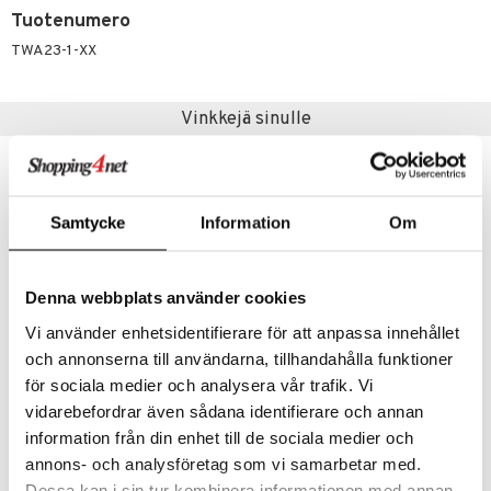
Tuotenumero
umi
TWA23-1-XX
le
 Patrol
Vinkkejä sinulle
pi Pitkätossu
sa Possu
 MASKS
Samtycke
Information
Om
kemon
ållan
Denna webbplats använder cookies
er Mario
Vi använder enhetsidentifierare för att anpassa innehållet
och annonserna till användarna, tillhandahålla funktioner
ru & Pesonen
för sociala medier och analysera vår trafik. Vi
Wasgij Original 43 Sea Life
Wasgij Retro Mystery 8 The Final Hurdle!
vidarebefordrar även sådana identifierare och annan
WASGIJ
WASGIJ
information från din enhet till de sociala medier och
16,90
17,90
€
€
annons- och analysföretag som vi samarbetar med.
Dessa kan i sin tur kombinera informationen med annan