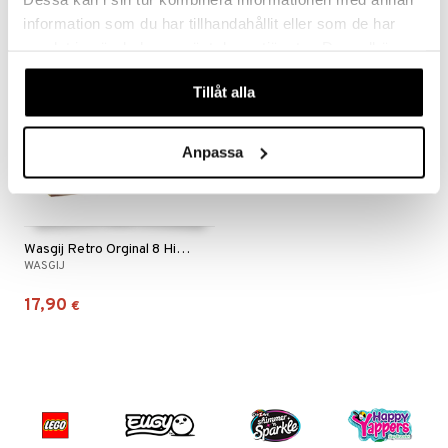
information som du har tillhandahållit eller som de har
samlat in när du har använt deras tjänster. Du godkänner
våra cookies vid fortsatt användande av vår webbplats.
Tillåt alla
Anpassa
Wasgij Retro Orginal 8 High Tide!
WASGIJ
17,90
€