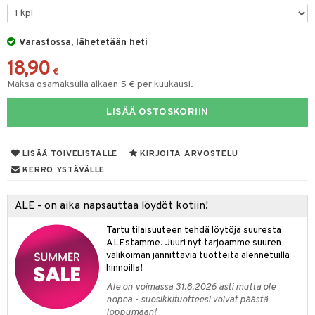
na/Äiti
O Minecraft
entarvikkeita
gformers
blarna
taleikit
kut
elut
kaus & imetys
us
GO Ninjago
ens Barn
Varastossa, lähetetään heti
ikat
tman
oleikit
eenvarjot
neuvot
istelu
nen
18,90
GO Speed Champions
ållan
kalut
libompa
opelit
iviteettilelut
mput
€
lalaput
keet
Maksa osamaksulla alkaen 5 € per kuukausi.
GO Spidey
ffi Love
ney
elyvaunut
ten Huonekalut
ten aterimet
inkolasit
ta
LISÄÄ OSTOSKORIIN
O Super Heroes
mintahahmot
ney Prinsessat
ettävät lelut
tot
ka- & Säilytyslaatikot
ut ja lakit
ysitterit
isuus
ic
eli
lytys
tipullot & Tarvikkeet
starvikkeita
uviltti
LISÄÄ TOIVELISTALLE
KIRJOITA ARVOSTELU
zen
gyn vaatteet
ipullot & Tarvikkeet
ut
iilit
KERRO YSTÄVÄLLE
mähäkkimies
ut
ulelut & helistimet
ALE - on aika napsauttaa löydöt kotiin!
ry Potter
apussit
uvajumppa
Tartu tilaisuuteen tehdä löytöjä suuresta
lo Kitty
ALEstamme. Juuri nyt tarjoamme suuren
valikoiman jännittäviä tuotteita alennetuilla
.L.
hinnoilla!
mmi Lehmä
Ale on voimassa 31.8.2026 asti mutta ole
nopea - suosikkituotteesi voivat päästä
le
loppumaan!