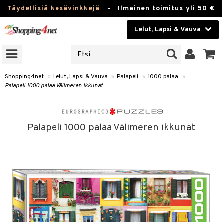
Täydellisiä kesävinkkejä
-
Ilmainen toimitus yli 50 €
Lelut, Lapsi & Vauva
ERKKEJÄ
Kauneudenhoito
JAT
UOTTEITA
Piilolinssit
Shopping4net
»
Lelut, Lapsi & Vauva
»
Palapeli
»
1000 palaa
»
Palapeli 1000 palaa Välimeren ikkunat
Luontaistuotteet
u
Apteekki
lumateriaalit
Palapeli 1000 palaa Välimeren ikkunat
atteet
lusetti
lukirjat
Fitness
pi
kirjat
t
Koti & Sisustus
gingsit
ut
rvikkeet
rjat
atteet & Sukat
lelut
Lelut, Lapsi & Vauva
luvaha
pelit
vot
Tuotemerkkejä
oradat
ja maalaa
et
t
alaa
Kampanjat
ot
 Real
otteet
it
lentereita
alaa