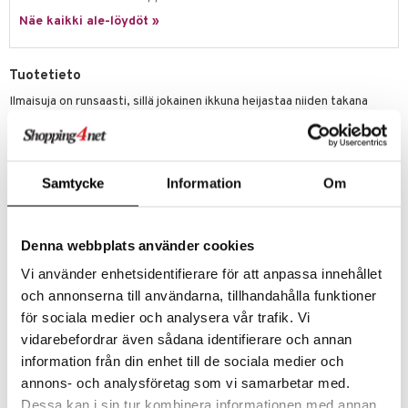
Näe kaikki ale-löydöt »
umi
le
Tuotetieto
 Patrol
Ilmaisuja on runsaasti, sillä jokainen ikkuna heijastaa niiden takana
asuvan ainutlaatuista persoonallisuutta.
pi Pitkätossu
Palapeli on valmistettu korkealaatuisesta eurooppalaisesta
sa Possu
kierrätetystä sinisestä kartongista ja painettu kasvipohjaisella
musteella.
 MASKS
Samtycke
Information
Om
Smart-Cut-tekniikka.
kemon
Valmiin palapelin koko on 48 x 68 cm.
ållan
Denna webbplats använder cookies
Smart cut:
Tämä uraauurtava valmistusprosessi luo joukon
ainutlaatuisia ja epätavallisia muotoja, jotka sopivat täydellisesti
Vi använder enhetsidentifierare för att anpassa innehållet
er Mario
yhteen. Aivan kuten lumihiutaleet, mikään pala ei ole samanlainen kuin
och annonserna till användarna, tillhandahålla funktioner
toinen. Tämä tekee palapelin kokoamisesta haastavaa ja stimuloivaa.
ru & Pesonen
för sociala medier och analysera vår trafik. Vi
Muuta
vidarebefordrar även sådana identifierare och annan
12 vuotta+
information från din enhet till de sociala medier och
annons- och analysföretag som vi samarbetar med.
Tuotenumero
Dessa kan i sin tur kombinera informationen med annan