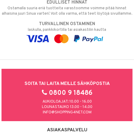
EDULLISET HINNAT
Ostamalla suuria eriä tuotteita varastoomme voimme pitää hinnat
alhaisina juuri Sinua varten! Voit olla varma, että teet löytöjä sivuillamme.
TURVALLINEN OSTAMINEN
laskulla, pankkikortilla tai asiakastilin kautta
SOITA TAI LAITA MEILLE SÄHKÖPOSTIA
0800 9 18486
AUKIOLOAJAT: 10.00 - 16.00
LOUNASTAUKO 13.00 - 14.00
INFO@SHOPPING4NET.COM
ASIAKASPALVELU