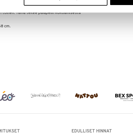
stusprosessi luo joukon ainutlaatuisia ja
at täydellisesti yhteen. Aivan kuten lumihiutaleet,
in toinen. Tämä tekee palapelin kokoamisesta
68 cm.
MITUKSET
EDULLISET HINNAT