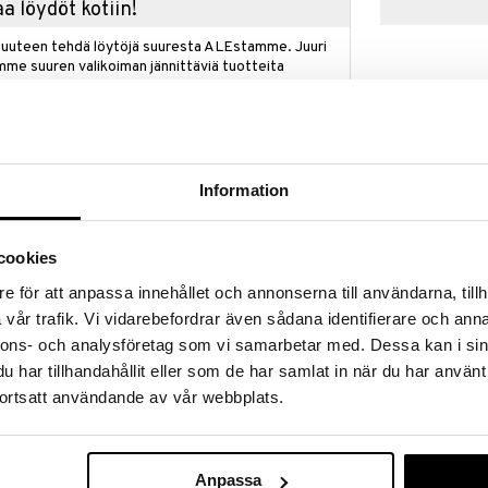
a löydöt kotiin!
isuuteen tehdä löytöjä suuresta ALEstamme. Juuri
mme suuren valikoiman jännittäviä tuotteita
a hinnoilla!
massa 31.8.2026 asti mutta ole nopea -
otteesi voivat päästä loppumaan!
i ale-löydöt »
Information
Palapeli 1000 
cookies
se Hotel 1000-palapeliin Eurographicsilta, jossa on
Välimeren ikk
ehättävä palapeli esittelee eläväisen puun, joka on
EUROGRAPHIC
e för att anpassa innehållet och annonserna till användarna, tillh
lä, joista jokainen on iloisten lintujen koti
18,90
vår trafik. Vi vidarebefordrar även sådana identifierare och anna
. Täydessä kukassa olevat kukat ja ilmassa
€
auniisti luonnon kevätmelodian olemuksen.
nnons- och analysföretag som vi samarbetar med. Dessa kan i sin
niteltu sekä lintujen ystäville että
har tillhandahållit eller som de har samlat in när du har använt
aa paitsi kiehtovan haasteen yksityiskohtineen, myös
ortsatt användande av vår webbplats.
rt-Cut-tekniikan. Tämä varmistaa ainutlaatuisesti
t poikkeuksellista palapelielämystä varten. Olitpa
ai upean taiteen ihailija, tämä palapeli herättää
 varmasti olemaan arvostettu osa kokoelmaasi!
Anpassa