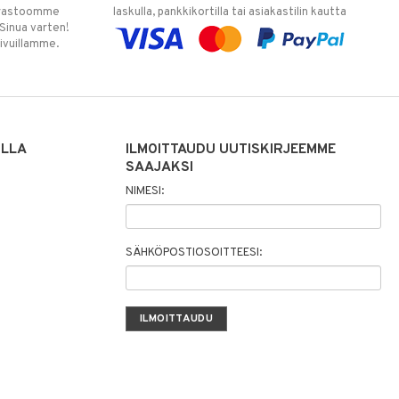
varastoomme
laskulla, pankkikortilla tai asiakastilin kautta
 Sinua varten!
sivuillamme.
ILLA
ILMOITTAUDU UUTISKIRJEEMME
SAAJAKSI
NIMESI:
SÄHKÖPOSTIOSOITTEESI: