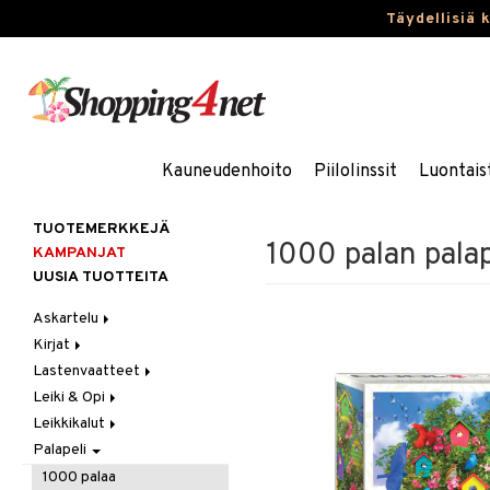
Täydellisiä 
Kauneudenhoito
Piilolinssit
Luontais
TUOTEMERKKEJÄ
1000 palan palap
KAMPANJAT
UUSIA TUOTTEITA
Askartelu
Kirjat
Askartelumateriaalit
Lastenvaatteet
Askartelusetti
Askartelukirjat
Leiki & Opi
Helmet
Maalauskirjat
Alaosat
Leikkikalut
Koulutarvikkeet
Päiväkirjat
Alusvaatteet & Sukat
Opetuslelut
Leggingsit
Palapeli
Muovailuvaha
Kengät
Oppimispelit
Ajoneuvot
Piirrä ja maalaa
Mekot
Soittimet
Eläimet
Autoradat
1000 palaa