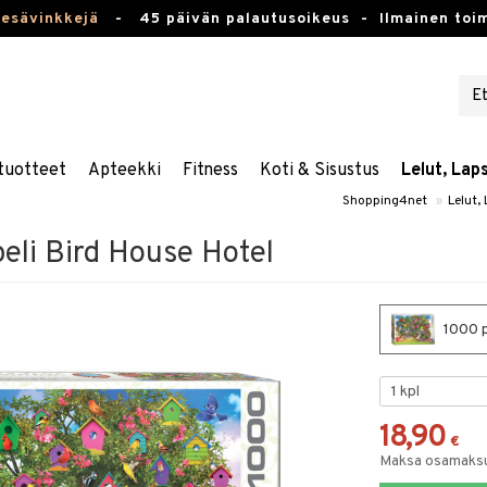
kesävinkkejä
-
45 päivän palautusoikeus -
Ilmainen toim
tuotteet
Apteekki
Fitness
Koti & Sisustus
Lelut, Lap
Shopping4net
»
Lelut,
eli Bird House Hotel
1000 p
18,90
€
Maksa osamaksul