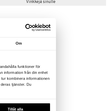
Vinkkejä sinulle
Om
palaa
unat
S
andahålla funktioner för
n information från din enhet
 tur kombinera informationen
 deras tjänster. Du
Tillåt alla