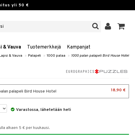
itus yli 50 €
si & Vauva
Tuotemerkkejä
Kampanjat
 Lapsi & Vauva
»
Palapeli
»
1000 palaa
»
1000 palan palapeli Bird House Hotel
18,90 €
alan palapeli Bird House Hotel
Varastossa, lähetetään heti
la alkaen 5 € per kuukausi.