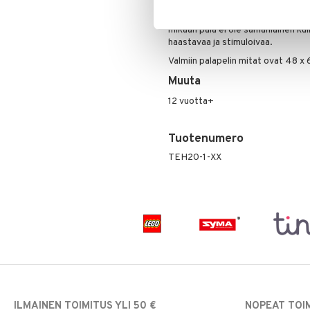
Smart cut:
Tämä uraauurtava valmi
epätavallisia muotoja, jotka sopiv
mikään pala ei ole samanlainen ku
haastavaa ja stimuloivaa.
Valmiin palapelin mitat ovat 48 x 
Muuta
12 vuotta+
Tuotenumero
TEH20-1-XX
ILMAINEN TOIMITUS YLI 50 €
NOPEAT TOI