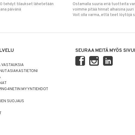
00 tehdyt tilaukset lähetetään
Ostamalla suuria eriä tuotteita 
mana päivänä
voimme pitää hinnat alhaisina juuri
Voit olla varma, että teet löytöjä 
LVELU
SEURAA MEITÄ MYÖS SIVU
 VASTAUKSIA
UT ASIAKASTIETONI
Ä
NNAT
PING4NETIN MYYNTIEHDOT
JEN SUOJAUS
T