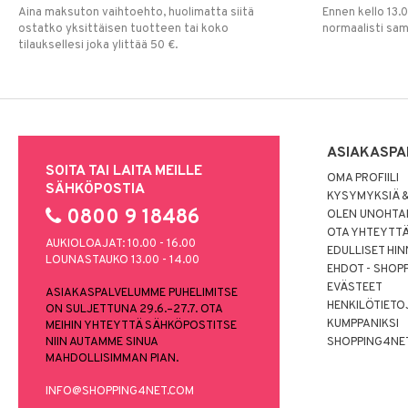
Aina maksuton vaihtoehto, huolimatta siitä
Ennen kello 13.
ostatko yksittäisen tuotteen tai koko
normaalisti sa
tilauksellesi joka ylittää 50 €.
ASIAKASPA
SOITA TAI LAITA MEILLE
OMA PROFIILI
SÄHKÖPOSTIA
KYSYMYKSIÄ &
0800 9 18486
OLEN UNOHTAN
OTA YHTEYTT
AUKIOLOAJAT: 10.00 - 16.00
EDULLISET HI
LOUNASTAUKO 13.00 - 14.00
EHDOT - SHOP
EVÄSTEET
ASIAKASPALVELUMME PUHELIMITSE
HENKILÖTIETO
ON SULJETTUNA 29.6.–27.7. OTA
KUMPPANIKSI
MEIHIN YHTEYTTÄ SÄHKÖPOSTITSE
NIIN AUTAMME SINUA
SHOPPING4NE
MAHDOLLISIMMAN PIAN.
INFO@SHOPPING4NET.COM