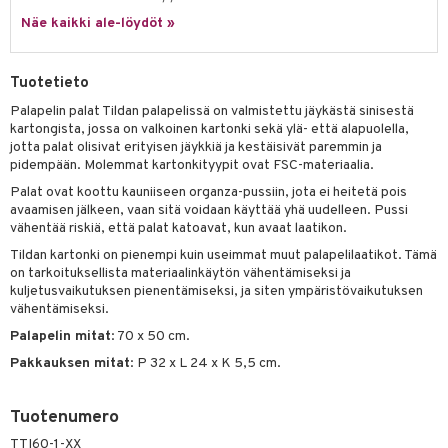
Näe kaikki ale-löydöt »
umi
le
Tuotetieto
 Patrol
Palapelin palat Tildan palapelissä on valmistettu jäykästä sinisestä
kartongista, jossa on valkoinen kartonki sekä ylä- että alapuolella,
pi Pitkätossu
jotta palat olisivat erityisen jäykkiä ja kestäisivät paremmin ja
sa Possu
pidempään. Molemmat kartonkityypit ovat FSC-materiaalia.
Palat ovat koottu kauniiseen organza-pussiin, jota ei heitetä pois
 MASKS
avaamisen jälkeen, vaan sitä voidaan käyttää yhä uudelleen. Pussi
vähentää riskiä, että palat katoavat, kun avaat laatikon.
kemon
Tildan kartonki on pienempi kuin useimmat muut palapelilaatikot. Tämä
ållan
on tarkoituksellista materiaalinkäytön vähentämiseksi ja
kuljetusvaikutuksen pienentämiseksi, ja siten ympäristövaikutuksen
er Mario
vähentämiseksi.
ru & Pesonen
Palapelin mitat
: 70 x 50 cm.
Pakkauksen mitat
: P 32 x L 24 x K 5,5 cm.
Tuotenumero
TTI60-1-XX