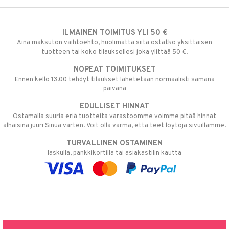
ILMAINEN TOIMITUS YLI 50 €
Aina maksuton vaihtoehto, huolimatta siitä ostatko yksittäisen
tuotteen tai koko tilauksellesi joka ylittää 50 €.
NOPEAT TOIMITUKSET
Ennen kello 13.00 tehdyt tilaukset lähetetään normaalisti samana
päivänä
EDULLISET HINNAT
Ostamalla suuria eriä tuotteita varastoomme voimme pitää hinnat
alhaisina juuri Sinua varten! Voit olla varma, että teet löytöjä sivuillamme.
TURVALLINEN OSTAMINEN
laskulla, pankkikortilla tai asiakastilin kautta