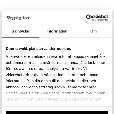
Vinkkejä sinulle
Samtycke
Information
Om
Denna webbplats använder cookies
Vi använder enhetsidentifierare för att anpassa innehållet
och annonserna till användarna, tillhandahålla funktioner
för sociala medier och analysera vår trafik. Vi
vidarebefordrar även sådana identifierare och annan
1000 palan palapeli Koralliriutta
1000 palan palapeli Kukka-askelmat
information från din enhet till de sociala medier och
TILDAS
TILDAS
annons- och analysföretag som vi samarbetar med.
Dessa kan i sin tur kombinera informationen med annan
11,90
11,90
€
€
information som du har tillhandahållit eller som de har
samlat in när du har använt deras tjänster. Du godkänner
våra cookies vid fortsatt användande av vår webbplats.