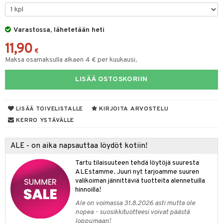
na/Äiti
O Minecraft
entarvikkeita
gformers
blarna
taleikit
kut
elut
kaus & imetys
us
GO Ninjago
ens Barn
Varastossa, lähetetään heti
ikat
tman
oleikit
eenvarjot
neuvot
istelu
nen
11,90
GO Speed Champions
ållan
kalut
libompa
opelit
iviteettilelut
mput
€
lalaput
keet
Maksa osamaksulla alkaen 4 € per kuukausi.
GO Spidey
ffi Love
ney
elyvaunut
ten Huonekalut
ten aterimet
inkolasit
ta
LISÄÄ OSTOSKORIIN
O Super Heroes
mintahahmot
ney Prinsessat
ettävät lelut
tot
ka- & Säilytyslaatikot
ut ja lakit
ysitterit
isuus
ic
eli
lytys
tipullot & Tarvikkeet
starvikkeita
uviltti
LISÄÄ TOIVELISTALLE
KIRJOITA ARVOSTELU
zen
gyn vaatteet
ipullot & Tarvikkeet
ut
iilit
KERRO YSTÄVÄLLE
mähäkkimies
ut
ulelut & helistimet
ALE - on aika napsauttaa löydöt kotiin!
ry Potter
apussit
uvajumppa
Tartu tilaisuuteen tehdä löytöjä suuresta
lo Kitty
ALEstamme. Juuri nyt tarjoamme suuren
valikoiman jännittäviä tuotteita alennetuilla
.L.
hinnoilla!
mmi Lehmä
Ale on voimassa 31.8.2026 asti mutta ole
nopea - suosikkituotteesi voivat päästä
le
loppumaan!