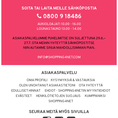
SOITA TAI LAITA MEILLE SÄHKÖPOSTIA
0800 9 18486
AUKIOLOAJAT: 10.00 - 16.00
LOUNASTAUKO 13.00 - 14.00
ASIAKASPALVELUMME PUHELIMITSE ON SULJETTUNA 29.6.–
27.7. OTA MEIHIN YHTEYTTÄ SÄHKÖPOSTITSE
NIIN AUTAMME SINUA MAHDOLLISIMMAN PIAN.
INFO@SHOPPING4NET.COM
ASIAKASPALVELU
OMA PROFIILI
KYSYMYKSIÄ & VASTAUKSIA
OLEN UNOHTANUT ASIAKASTIETONI
OTA YHTEYTTÄ
EDULLISET HINNAT
EHDOT - SHOPPING4NETIN MYYNTIEHDOT
EVÄSTEET
HENKILÖTIETOJEN SUOJAUS
KUMPPANIKSI
SHOPPING4NET
SEURAA MEITÄ MYÖS SIVUILLA