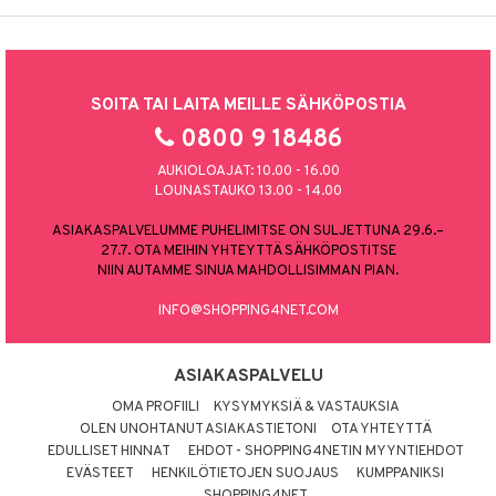
SOITA TAI LAITA MEILLE SÄHKÖPOSTIA
0800 9 18486
AUKIOLOAJAT: 10.00 - 16.00
LOUNASTAUKO 13.00 - 14.00
ASIAKASPALVELUMME PUHELIMITSE ON SULJETTUNA 29.6.–
27.7. OTA MEIHIN YHTEYTTÄ SÄHKÖPOSTITSE
NIIN AUTAMME SINUA MAHDOLLISIMMAN PIAN.
INFO@SHOPPING4NET.COM
ASIAKASPALVELU
OMA PROFIILI
KYSYMYKSIÄ & VASTAUKSIA
OLEN UNOHTANUT ASIAKASTIETONI
OTA YHTEYTTÄ
EDULLISET HINNAT
EHDOT - SHOPPING4NETIN MYYNTIEHDOT
EVÄSTEET
HENKILÖTIETOJEN SUOJAUS
KUMPPANIKSI
SHOPPING4NET