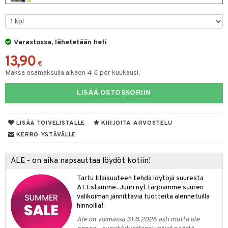
na/Äiti
O Minecraft
entarvikkeita
gformers
blarna
taleikit
kut
elut
kaus & imetys
us
GO Ninjago
ens Barn
ikat
tman
oleikit
eenvarjot
neuvot
istelu
nen
Varastossa, lähetetään heti
GO Speed Champions
ållan
kalut
libompa
opelit
iviteettilelut
mput
lalaput
keet
13,90
GO Spidey
€
ffi Love
ney
elyvaunut
ten Huonekalut
ten aterimet
inkolasit
ta
Maksa osamaksulla alkaen 4 € per kuukausi.
O Super Heroes
mintahahmot
ney Prinsessat
ettävät lelut
tot
ka- & Säilytyslaatikot
ut ja lakit
ysitterit
isuus
LISÄÄ OSTOSKORIIN
ic
eli
lytys
tipullot & Tarvikkeet
starvikkeita
uviltti
zen
gyn vaatteet
ipullot & Tarvikkeet
ut
iilit
LISÄÄ TOIVELISTALLE
KIRJOITA ARVOSTELU
KERRO YSTÄVÄLLE
mähäkkimies
ut
ulelut & helistimet
ry Potter
apussit
uvajumppa
ALE - on aika napsauttaa löydöt kotiin!
lo Kitty
Tartu tilaisuuteen tehdä löytöjä suuresta
ALEstamme. Juuri nyt tarjoamme suuren
.L.
valikoiman jännittäviä tuotteita alennetuilla
hinnoilla!
mmi Lehmä
Ale on voimassa 31.8.2026 asti mutta ole
le