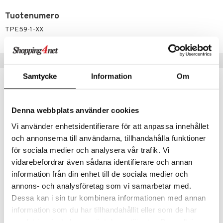
Tuotenumero
TPE59-1-XX
Vinkkejä sinulle
Samtycke
Information
Om
Denna webbplats använder cookies
Vi använder enhetsidentifierare för att anpassa innehållet
och annonserna till användarna, tillhandahålla funktioner
för sociala medier och analysera vår trafik. Vi
vidarebefordrar även sådana identifierare och annan
information från din enhet till de sociala medier och
annons- och analysföretag som vi samarbetar med.
1000 palan palapeli Terttu Raja-aho Helsinki
1000 palan palapeli Terttu Raja-aho Lontoo
PELIKO
PELIKO
Dessa kan i sin tur kombinera informationen med annan
information som du har tillhandahållit eller som de har
13,90
13,90
€
€
samlat in när du har använt deras tjänster. Du godkänner