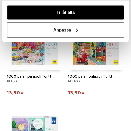
våra cookies vid fortsatt användande av vår webbplats.
Tillåt alla
Anpassa
1000 palan palapeli Terttu Raja-aho New York
1000 palan palapeli Terttu Raja-aho Rom
PELIKO
PELIKO
13,90
13,90
€
€