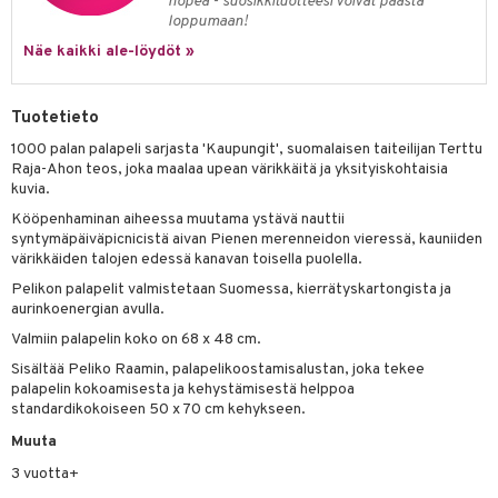
nopea - suosikkituotteesi voivat päästä
loppumaan!
umi
Näe kaikki ale-löydöt »
le
 Patrol
Tuotetieto
pi Pitkätossu
1000 palan palapeli sarjasta 'Kaupungit', suomalaisen taiteilijan Terttu
Raja-Ahon teos, joka maalaa upean värikkäitä ja yksityiskohtaisia
sa Possu
kuvia.
Kööpenhaminan aiheessa muutama ystävä nauttii
 MASKS
syntymäpäiväpicnicistä aivan Pienen merenneidon vieressä, kauniiden
kemon
värikkäiden talojen edessä kanavan toisella puolella.
Pelikon palapelit valmistetaan Suomessa, kierrätyskartongista ja
ållan
aurinkoenergian avulla.
er Mario
Valmiin palapelin koko on 68 x 48 cm.
Sisältää Peliko Raamin, palapelikoostamisalustan, joka tekee
ru & Pesonen
palapelin kokoamisesta ja kehystämisestä helppoa
standardikokoiseen 50 x 70 cm kehykseen.
Muuta
3 vuotta+