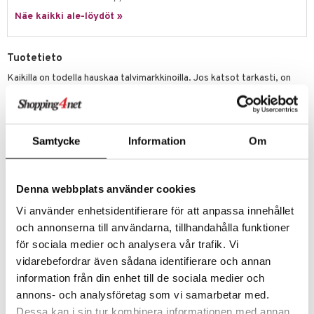
Näe kaikki ale-löydöt »
umi
le
Tuotetieto
 Patrol
Kaikilla on todella hauskaa talvimarkkinoilla. Jos katsot tarkasti, on
myynnissä joitakin kummallisia joulutavaroita!
pi Pitkätossu
Jan van Haasteren -palapeli on enemmän kuin tavallinen palapeli: se on
sa Possu
seikkailusarja, jossa on tuttuja päähenkilöitä loputtomassa
ympäristössä täynnä absurdeja yksityiskohtia.
 MASKS
Samtycke
Information
Om
Todelliset fanit tuntevat Jan van Haasterenin erityispiirteet ja etsivät
kemon
heti hain evää, Sinterklaasia, käsiä, hammasproteeseja ja Janin
omakuvaa jokaisesta palapelistä.
ållan
Denna webbplats använder cookies
Palapeli tulee julisteen kanssa ja toimitetaan uudessa kompaktissa ja
Vi använder enhetsidentifierare för att anpassa innehållet
kestävässä palapelilaatikossa.
er Mario
och annonserna till användarna, tillhandahålla funktioner
Koottu palapeli mittaa: 68 x 49 cm.
ru & Pesonen
för sociala medier och analysera vår trafik. Vi
Muuta
vidarebefordrar även sådana identifierare och annan
n. 12 vuotta+
information från din enhet till de sociala medier och
annons- och analysföretag som vi samarbetar med.
Tuotenumero
Dessa kan i sin tur kombinera informationen med annan