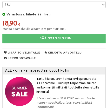
na/Äiti
O Minecraft
entarvikkeita
gformers
blarna
taleikit
kut
elut
kaus & imetys
us
GO Ninjago
ens Barn
Varastossa, lähetetään heti
ikat
tman
oleikit
eenvarjot
neuvot
istelu
nen
18,90
GO Speed Champions
ållan
kalut
libompa
opelit
iviteettilelut
mput
€
lalaput
keet
Maksa osamaksulla alkaen 5 € per kuukausi.
GO Spidey
ffi Love
ney
elyvaunut
ten Huonekalut
ten aterimet
inkolasit
ta
LISÄÄ OSTOSKORIIN
O Super Heroes
mintahahmot
ney Prinsessat
ettävät lelut
tot
ka- & Säilytyslaatikot
ut ja lakit
ysitterit
isuus
ic
eli
lytys
tipullot & Tarvikkeet
starvikkeita
uviltti
LISÄÄ TOIVELISTALLE
KIRJOITA ARVOSTELU
zen
gyn vaatteet
ipullot & Tarvikkeet
ut
iilit
KERRO YSTÄVÄLLE
mähäkkimies
ut
ulelut & helistimet
ALE - on aika napsauttaa löydöt kotiin!
ry Potter
apussit
uvajumppa
Tartu tilaisuuteen tehdä löytöjä suuresta
lo Kitty
ALEstamme. Juuri nyt tarjoamme suuren
valikoiman jännittäviä tuotteita alennetuilla
.L.
hinnoilla!
mmi Lehmä
Ale on voimassa 31.8.2026 asti mutta ole
nopea - suosikkituotteesi voivat päästä
le
loppumaan!