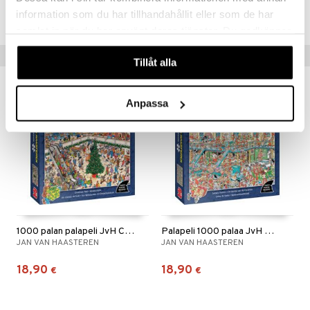
TJH69-1-XX
information som du har tillhandahållit eller som de har
samlat in när du har använt deras tjänster. Du godkänner
våra cookies vid fortsatt användande av vår webbplats.
Vinkkejä sinulle
Tillåt alla
Anpassa
1000 palan palapeli JvH Christmas Mall
Palapeli 1000 palaa JvH Santa's Factory
JAN VAN HAASTEREN
JAN VAN HAASTEREN
18,90
18,90
€
€