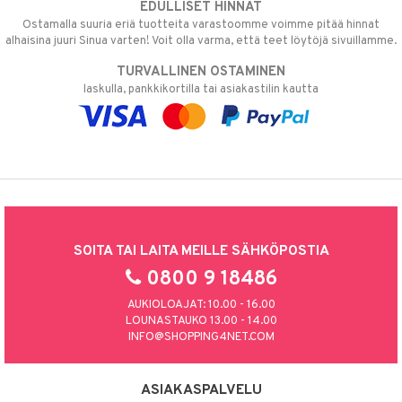
EDULLISET HINNAT
Ostamalla suuria eriä tuotteita varastoomme voimme pitää hinnat
alhaisina juuri Sinua varten! Voit olla varma, että teet löytöjä sivuillamme.
TURVALLINEN OSTAMINEN
laskulla, pankkikortilla tai asiakastilin kautta
SOITA TAI LAITA MEILLE SÄHKÖPOSTIA
0800 9 18486
AUKIOLOAJAT: 10.00 - 16.00
LOUNASTAUKO 13.00 - 14.00
INFO@SHOPPING4NET.COM
ASIAKASPALVELU